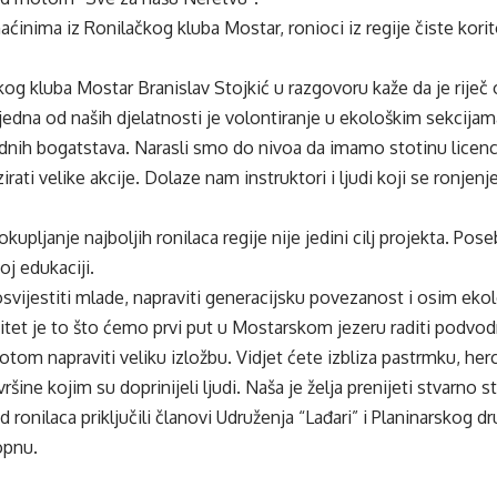
inima iz Ronilačkog kluba Mostar, ronioci iz regije čiste kori
kog kluba Mostar Branislav Stojkić u razgovoru kaže da je riječ o
jedna od naših djelatnosti je volontiranje u ekološkim sekcija
dnih bogatstava. Narasli smo do nivoa da imamo stotinu licenci
ati velike akcije. Dolaze nam instruktori i ljudi koji se ronjen
 okupljanje najboljih ronilaca regije nije jedini cilj projekta. P
oj edukaciji.
svijestiti mlade, napraviti generacijsku povezanost i osim ekolo
itet je to što ćemo prvi put u Mostarskom jezeru raditi podvodn
 potom napraviti veliku izložbu. Vidjet ćete izbliza pastrmku, he
vršine kojim su doprinijeli ljudi. Naša je želja prenijeti stvarno s
d ronilaca priključili članovi Udruženja “Lađari” i Planinarskog dr
opnu.