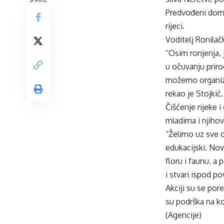
Predvođeni domać
rijeci.
Voditelj Ronilač
“Osim ronjenja, 
u očuvanju priro
možemo organizir
rekao je Stojkić.
Čišćenje rijeke i
mladima i njihov
“Želimo uz sve o
edukacijski. Nov
floru i faunu, a
i stvari ispod po
Akciji su se pore
su podrška na k
(Agencije)