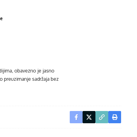
je
edijima, obavezno je jasno
ko preuzimanje sadržaja bez