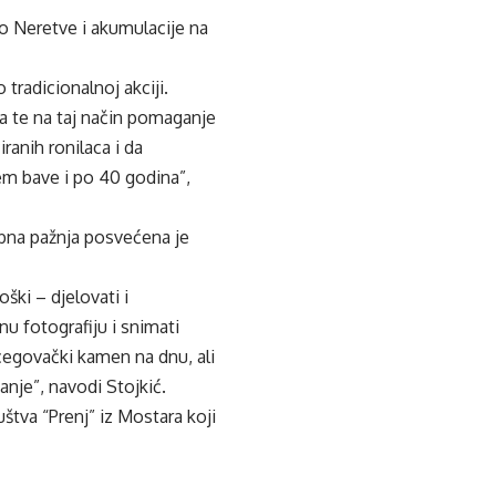
to Neretve i akumulacije na
 tradicionalnoj akciji.
ma te na taj način pomaganje
ranih ronilaca i da
jem bave i po 40 godina”,
osebna pažnja posvećena je
ški – djelovati i
u fotografiju i snimati
rcegovački kamen na dnu, ali
tanje”, navodi Stojkić.
uštva “Prenj” iz Mostara koji