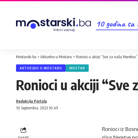
10 godina sa
Mostarski.ba
>
Aktuelno u Mostaru
>
Ronioci u akciji “Sve za našu Neretvu”
AKTUELNO U MOSTARU
MOSTAR
Ronioci u akciji “Sve
Redakcija Portala
10 Septembra, 2023 10:49
Ronioci iz Bosne
sliva Neretve p
SHARE