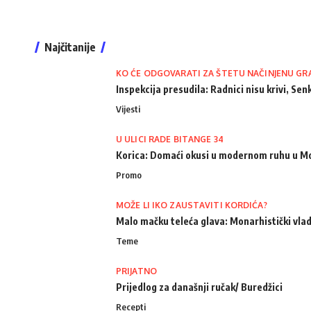
Najčitanije
KO ĆE ODGOVARATI ZA ŠTETU NAČINJENU GR
Inspekcija presudila: Radnici nisu krivi, Senk
Vijesti
U ULICI RADE BITANGE 34
Korica: Domaći okusi u modernom ruhu u M
Promo
MOŽE LI IKO ZAUSTAVITI KORDIĆA?
Malo mačku teleća glava: Monarhistički vlad
Teme
PRIJATNO
Prijedlog za današnji ručak/ Buredžici
Recepti