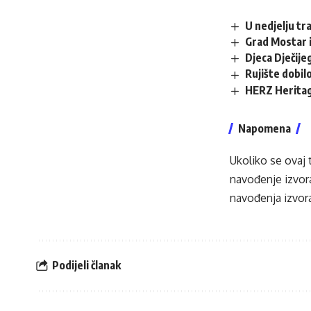
U nedjelju tr
Grad Mostar i
Djeca Dječij
Rujište dobilo
HERZ Heritag
Napomena
Ukoliko se ovaj 
navođenje izvora
navođenja izvora
Podijeli članak