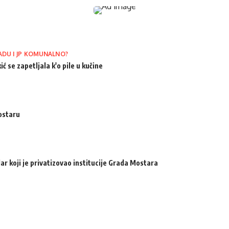
ADU I JP KOMUNALNO?
ić se zapetljala k'o pile u kučine
ostaru
ar koji je privatizovao institucije Grada Mostara