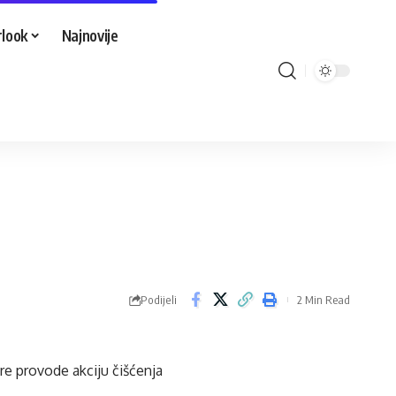
look
Najnovije
Podijeli
2 Min Read
re provode akciju čišćenja