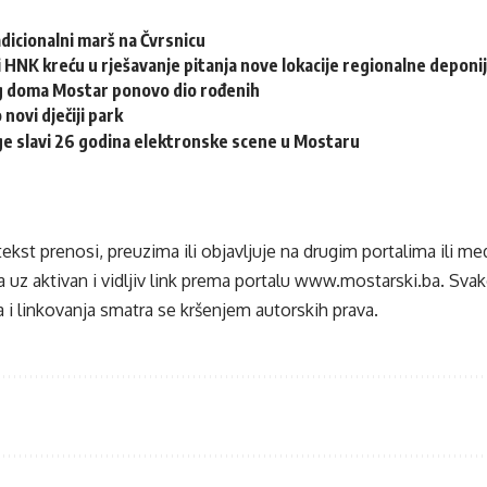
adicionalni marš na Čvrsnicu
 HNK kreću u rješavanje pitanja nove lokacije regionalne deponi
eg doma Mostar ponovo dio rođenih
 novi dječiji park
e slavi 26 godina elektronske scene u Mostaru
tekst prenosi, preuzima ili objavljuje na drugim portalima ili m
 uz aktivan i vidljiv link prema portalu
www.mostarski.ba
. Sva
 i linkovanja smatra se kršenjem autorskih prava.