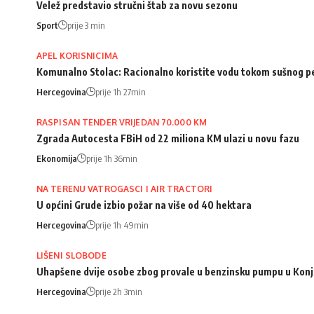
Velež predstavio stručni štab za novu sezonu
Sport
prije 3 min
APEL KORISNICIMA
Komunalno Stolac: Racionalno koristite vodu tokom sušnog p
Hercegovina
prije 1h 27min
RASPISAN TENDER VRIJEDAN 70.000 KM
Zgrada Autocesta FBiH od 22 miliona KM ulazi u novu fazu
Ekonomija
prije 1h 36min
NA TERENU VATROGASCI I AIR TRACTORI
U općini Grude izbio požar na više od 40 hektara
Hercegovina
prije 1h 49min
LIŠENI SLOBODE
Uhapšene dvije osobe zbog provale u benzinsku pumpu u Konj
Hercegovina
prije 2h 3min