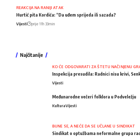
REAKCIJA NA RANIJI ATAK
Hurtić pita Kordića: “Da uđem sprijeda ili sazada?
Vijesti
prije 11h 33min
Najčitanije
KO ĆE ODGOVARATI ZA ŠTETU NAČINJENU GR
Inspekcija presudila: Radnici nisu krivi, Senk
Vijesti
Međunarodne večeri folklora u Podveležju
Kultura
Vijesti
BUNE SE, A NEĆE DA SE UČLANE U SINDIKAT
Sindikat o optužbama neformalne grupa radn