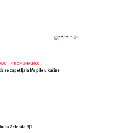
ADU I JP KOMUNALNO?
ić se zapetljala k'o pile u kučine
ika Zelenila RJ1