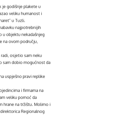
 je godišnje plakete u
kazao veliku humanost i
aret” u Tuzli.
 nabavku najpotrebnijih
io u objektu nekadašnjeg
ne na ovom području,
 radi, osjetio sam neku
to sam dobio mogućnost da
ma uspješno pravi replike
ojedincima i firmama na
 nam veliku pomoć da
 hrane na tržištu. Molimo i
 direktorica Regionalnog