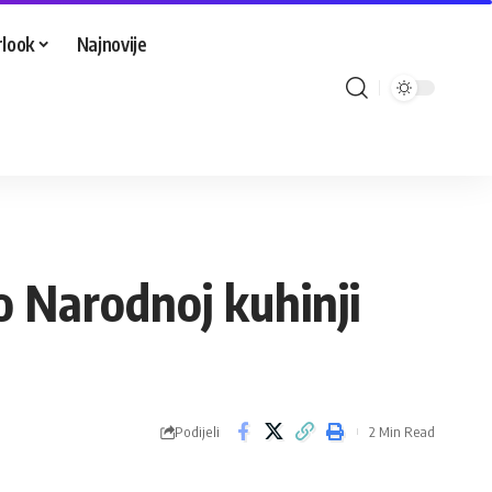
look
Najnovije
o Narodnoj kuhinji
Podijeli
2 Min Read