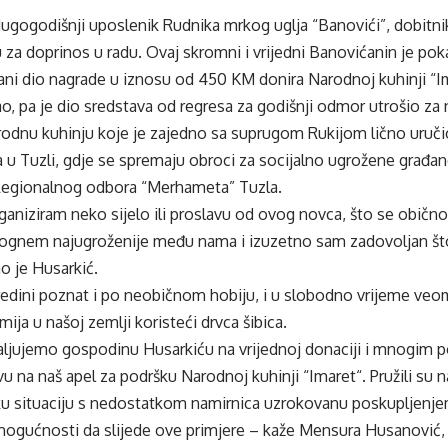
dugogodišnji uposlenik Rudnika mrkog uglja “Banovići”, dobitnik
za doprinos u radu. Ovaj skromni i vrijedni Banovićanin je po
ni dio nagrade u iznosu od 450 KM donira Narodnoj kuhinji “Im
o, pa je dio sredstava od regresa za godišnji odmor utrošio za
rodnu kuhinju koje je zajedno sa suprugom Rukijom lično uruč
a u Tuzli, gdje se spremaju obroci za socijalno ugrožene građa
Regionalnog odbora “Merhameta” Tuzla.
aniziram neko sijelo ili proslavu od ovog novca, što se obično
ognem najugroženije među nama i izuzetno sam zadovoljan š
o je Husarkić.
redini poznat i po neobičnom hobiju, i u slobodno vrijeme veo
ija u našoj zemlji koristeći drvca šibica.
valjujemo gospodinu Husarkiću na vrijednoj donaciji i mnogim p
 na naš apel za podršku Narodnoj kuhinji “Imaret“. Pružili su
u situaciju s nedostatkom namirnica uzrokovanu poskupljenjem
 mogućnosti da slijede ove primjere – kaže Mensura Husanović,