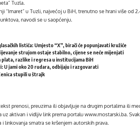
eta” Tuzla.
ji “Imaret” u Tuzli, najvećoj u BiH, trenutno se hrani više od 2
 punktova, navodi se u saopćenju.
glasačkih listića: Umjesto “X”, birači će popunjavati kružiće
jevanje strujom ostaje stabilno, cijene se neće mijenjati
 plata, razlike i regresa u institucijama BiH
i: U jami oko 20 rudara, odbijaju i razgovarati
nica stupili u štrajk
tekst prenosi, preuzima ili objavljuje na drugim portalima ili m
 uz aktivan i vidljiv link prema portalu
www.mostarski.ba
. Sva
 i linkovanja smatra se kršenjem autorskih prava.