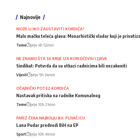
Najnovije
MOŽE LI IKO ZAUSTAVITI KORDIĆA?
Malo mačku teleća glava: Monarhistički vladar koji je privati
Teme
prije 4h 52min
NE ZNAMO ŠTA SE KRIJE IZA KORIDĆEVIH IZJAVA
Sindikat: Potvrda da su otkazi radnicima bili nezakoniti
Vijesti
prije 9h 34min
OČAJNIČKI POTEZ KORDIĆA
Nastavak pritiska na radnike Komunalnog
Teme
prije 10h 21min
PARIZ ČEKA NAJBOLJU BH. PLIVAČICU
Lana Pudar predvodi BiH na EP
Sport
prije 10h 41min