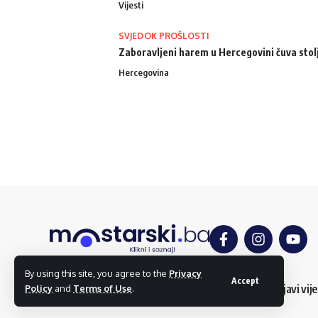
Vijesti
SVJEDOK PROŠLOSTI
Zaboravljeni harem u Hercegovini čuva stol
Hercegovina
By using this site, you agree to the
Privacy
Accept
O nama
Impressum
Uslovi korištenja
Kontakt
Dojavi vije
Policy
and
Terms of Use
.