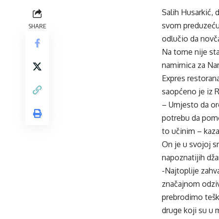
Salih Husarkić, 
svom preduzeću 
SHARE
odlučio da novča
Na tome nije sta
namirnica za Na
Expres restoran
saopćeno je iz 
– Umjesto da org
potrebu da pom
to učinim – kaza
On je u svojoj s
napoznatijih džam
-Najtoplije zah
značajnom odzivu
prebrodimo tešk
druge koji su u