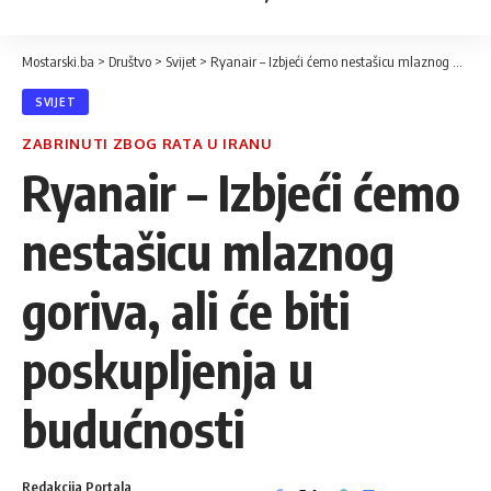
Mostarski.ba
>
Društvo
>
Svijet
>
Ryanair – Izbjeći ćemo nestašicu mlaznog goriva, ali će biti poskupljenja u budućnosti
SVIJET
ZABRINUTI ZBOG RATA U IRANU
Ryanair – Izbjeći ćemo
nestašicu mlaznog
goriva, ali će biti
poskupljenja u
budućnosti
Redakcija Portala