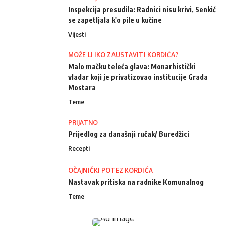
Inspekcija presudila: Radnici nisu krivi, Senkić
se zapetljala k'o pile u kučine
Vijesti
MOŽE LI IKO ZAUSTAVITI KORDIĆA?
Malo mačku teleća glava: Monarhistički
vladar koji je privatizovao institucije Grada
Mostara
Teme
PRIJATNO
Prijedlog za današnji ručak/ Buredžici
Recepti
OČAJNIČKI POTEZ KORDIĆA
Nastavak pritiska na radnike Komunalnog
Teme