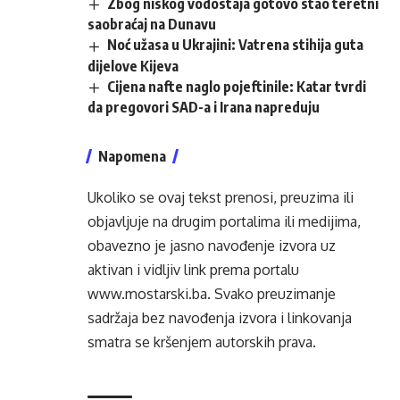
Zbog niskog vodostaja gotovo stao teretni
saobraćaj na Dunavu
Noć užasa u Ukrajini: Vatrena stihija guta
dijelove Kijeva
Cijena nafte naglo pojeftinile: Katar tvrdi
da pregovori SAD-a i Irana napreduju
Napomena
Ukoliko se ovaj tekst prenosi, preuzima ili
objavljuje na drugim portalima ili medijima,
obavezno je jasno navođenje izvora uz
aktivan i vidljiv link prema portalu
www.mostarski.ba
. Svako preuzimanje
sadržaja bez navođenja izvora i linkovanja
smatra se kršenjem autorskih prava.