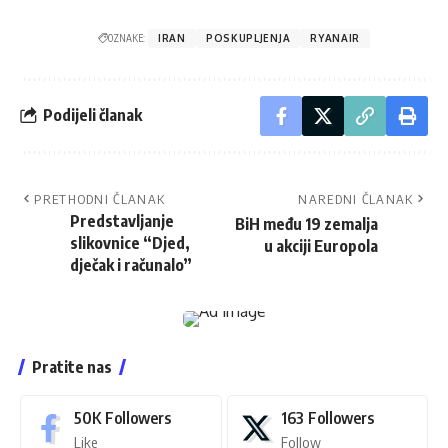
OZNAKE:
IRAN
POSKUPLJENJA
RYANAIR
Podijeli članak
PRETHODNI ČLANAK
NAREDNI ČLANAK
Predstavljanje
BiH među 19 zemalja
slikovnice “Djed,
u akciji Europola
dječak i računalo”
Pratite nas
50K
Followers
163
Followers
Like
Follow