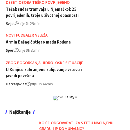
DESET OSOBA TEŠKO POVRIJEĐENO
Težak sudar tramvaja u Njemačkoj: 25
povrijeđenih, troje u životnoj opasnosti
Svijet
prije 7h 29min
NOVI FUDBALER VELEŽA
Armin Bešagić stigao među Rođene
Sport
prije 9h 35min
ZBOG POGORŠANJA HIDROLOŠKE SITUACIJE
U Konjicu zabranjeno zalijevanje vrtova i
javnih površina
Hercegovina
prije 9h 44min
Najčitanije
KO ĆE ODGOVARATI ZA ŠTETU NAČINJENU
GRADU I JP KOMUNALNO?