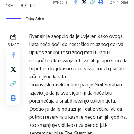
Podijeli
2 Min Read
18 Maja, 2026 12:56
Foto/ Arhiv
Ryanair je saopćio da je uvjeren kako ovoga
ljeta neće doći do nestašice mlaznog goriva
SHARE
uprkos zabrinutosti zbog rata u Iranu i
mogućih otkazivanja letova, ali je upozorio da
bi putnici koji kasno rezerviraju mogli plaćati
više cijene karata.
Finansijski direktor kompanije Neil Sorahan
izjavio je da je sve sigurniji da neće biti
poremećaja u snabdijevanju tokom ljeta.
Dodao je da je potražnja i dalje velika, ali da
putnici rezerviraju kasnije nego ranijih godina,
što smanjuje vidljivost za period juli-
septembar, piše The Guardian.