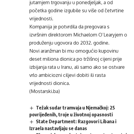
jutarnjem trgovanju u ponedjeljak, a od
početka godine izgubile su više od četvrtine
vrijednosti.
Kompanija je potvrdila da pregovara s
izvršnim direktorom Michaelom O’Learyjem o
produženju ugovora do 2032. godine.
Novi aranžman bi mu omogućio kupovinu
deset miliona dionica po tržišnoj cijeni prije
izbijanja rata u Iranu, ali samo ako se ostvare
vrlo ambiciozni ciljevi dobiti ili rasta
vrijednosti dionica.
(Mostarski.ba)
Težak sudar tramvaja u Njemačkoj: 25
povrijeđenih, troje u životnoj opasnosti
State Department: Razgovori Libana i
Izraela nastavljaju se danas