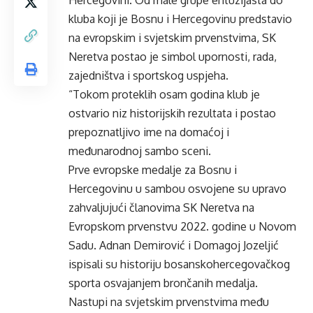
Hercegovini. Od male grupe entuzijasta do
kluba koji je Bosnu i Hercegovinu predstavio
na evropskim i svjetskim prvenstvima, SK
Neretva postao je simbol upornosti, rada,
zajedništva i sportskog uspjeha.
“Tokom proteklih osam godina klub je
ostvario niz historijskih rezultata i postao
prepoznatljivo ime na domaćoj i
međunarodnoj sambo sceni.
Prve evropske medalje za Bosnu i
Hercegovinu u sambou osvojene su upravo
zahvaljujući članovima SK Neretva na
Evropskom prvenstvu 2022. godine u Novom
Sadu. Adnan Demirović i Domagoj Jozeljić
ispisali su historiju bosanskohercegovačkog
sporta osvajanjem brončanih medalja.
Nastupi na svjetskim prvenstvima među