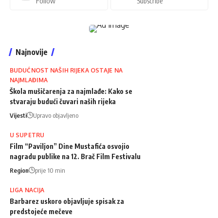
Follow
Subscribe
Najnovije
BUDUĆNOST NAŠIH RIJEKA OSTAJE NA
NAJMLAĐIMA
Škola mušičarenja za najmlađe: Kako se
stvaraju budući čuvari naših rijeka
Vijesti
Upravo objavljeno
U SUPETRU
Film “Paviljon” Dine Mustafića osvojio
nagradu publike na 12. Brač Film Festivalu
Region
prije 10 min
LIGA NACIJA
Barbarez uskoro objavljuje spisak za
predstojeće mečeve