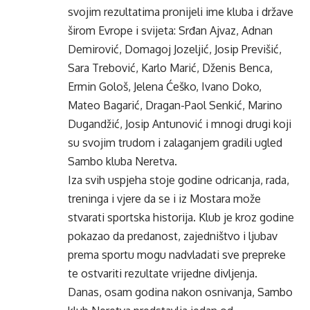
svojim rezultatima pronijeli ime kluba i države
širom Evrope i svijeta: Srđan Ajvaz, Adnan
Demirović, Domagoj Jozeljić, Josip Previšić,
Sara Trebović, Karlo Marić, Dženis Benca,
Ermin Gološ, Jelena Ćeško, Ivano Doko,
Mateo Bagarić, Dragan-Paol Senkić, Marino
Dugandžić, Josip Antunović i mnogi drugi koji
su svojim trudom i zalaganjem gradili ugled
Sambo kluba Neretva.
Iza svih uspjeha stoje godine odricanja, rada,
treninga i vjere da se i iz Mostara može
stvarati sportska historija. Klub je kroz godine
pokazao da predanost, zajedništvo i ljubav
prema sportu mogu nadvladati sve prepreke
te ostvariti rezultate vrijedne divljenja.
Danas, osam godina nakon osnivanja, Sambo