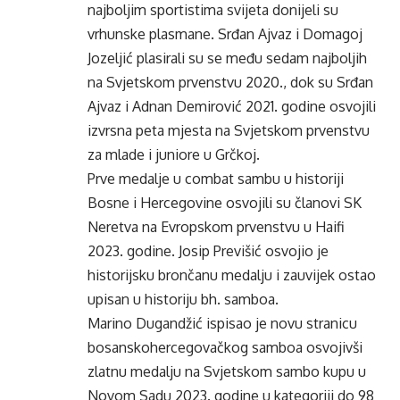
najboljim sportistima svijeta donijeli su
vrhunske plasmane. Srđan Ajvaz i Domagoj
Jozeljić plasirali su se među sedam najboljih
na Svjetskom prvenstvu 2020., dok su Srđan
Ajvaz i Adnan Demirović 2021. godine osvojili
izvrsna peta mjesta na Svjetskom prvenstvu
za mlade i juniore u Grčkoj.
Prve medalje u combat sambu u historiji
Bosne i Hercegovine osvojili su članovi SK
Neretva na Evropskom prvenstvu u Haifi
2023. godine. Josip Previšić osvojio je
historijsku brončanu medalju i zauvijek ostao
upisan u historiju bh. samboa.
Marino Dugandžić ispisao je novu stranicu
bosanskohercegovačkog samboa osvojivši
zlatnu medalju na Svjetskom sambo kupu u
Novom Sadu 2023. godine u kategoriji do 98