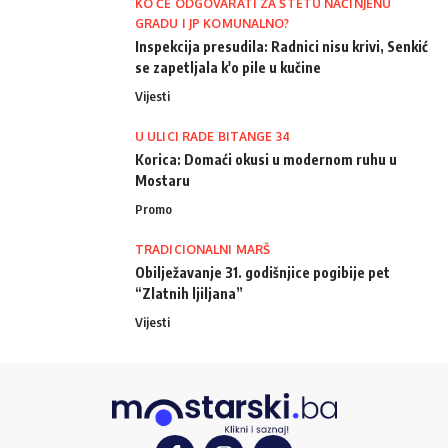
KO ĆE ODGOVARATI ZA ŠTETU NAČINJENU
GRADU I JP KOMUNALNO?
Inspekcija presudila: Radnici nisu krivi, Senkić
se zapetljala k'o pile u kučine
Vijesti
U ULICI RADE BITANGE 34
Korica: Domaći okusi u modernom ruhu u
Mostaru
Promo
TRADICIONALNI MARŠ
Obilježavanje 31. godišnjice pogibije pet
“Zlatnih ljiljana”
Vijesti