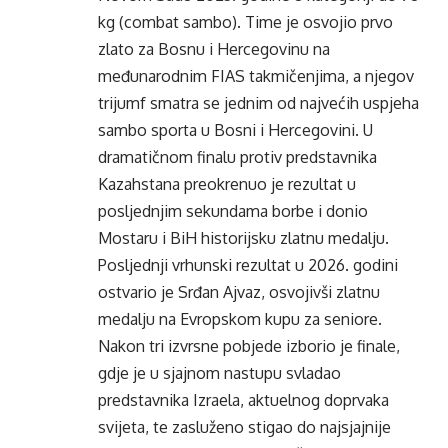
kg (combat sambo). Time je osvojio prvo
zlato za Bosnu i Hercegovinu na
međunarodnim FIAS takmičenjima, a njegov
trijumf smatra se jednim od najvećih uspjeha
sambo sporta u Bosni i Hercegovini. U
dramatičnom finalu protiv predstavnika
Kazahstana preokrenuo je rezultat u
posljednjim sekundama borbe i donio
Mostaru i BiH historijsku zlatnu medalju.
Posljednji vrhunski rezultat u 2026. godini
ostvario je Srđan Ajvaz, osvojivši zlatnu
medalju na Evropskom kupu za seniore.
Nakon tri izvrsne pobjede izborio je finale,
gdje je u sjajnom nastupu svladao
predstavnika Izraela, aktuelnog doprvaka
svijeta, te zasluženo stigao do najsjajnije