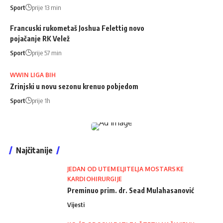
Sport
prije 13 min
Francuski rukometaš Joshua Felettig novo
pojačanje RK Velež
Sport
prije 57 min
WWIN LIGA BIH
Zrinjski u novu sezonu krenuo pobjedom
Sport
prije 1h
Najčitanije
JEDAN OD UTEMELJITELJA MOSTARSKE
KARDIOHIRURGIJE
Preminuo prim. dr. Sead Mulahasanović
Vijesti