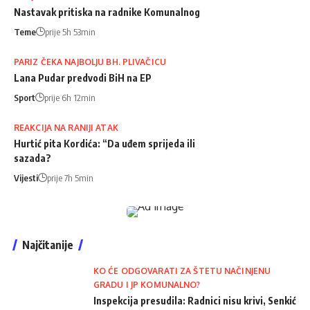
Nastavak pritiska na radnike Komunalnog
Teme
prije 5h 53min
PARIZ ČEKA NAJBOLJU BH. PLIVAČICU
Lana Pudar predvodi BiH na EP
Sport
prije 6h 12min
REAKCIJA NA RANIJI ATAK
Hurtić pita Kordića: “Da uđem sprijeda ili
sazada?
Vijesti
prije 7h 5min
Najčitanije
KO ĆE ODGOVARATI ZA ŠTETU NAČINJENU
GRADU I JP KOMUNALNO?
Inspekcija presudila: Radnici nisu krivi, Senkić