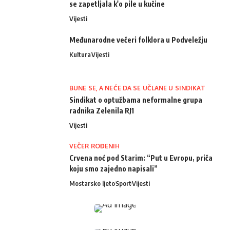
se zapetljala k'o pile u kučine
Vijesti
Međunarodne večeri folklora u Podveležju
Kultura
Vijesti
BUNE SE, A NEĆE DA SE UČLANE U SINDIKAT
Sindikat o optužbama neformalne grupa
radnika Zelenila RJ1
Vijesti
VEČER ROĐENIH
Crvena noć pod Starim: “Put u Evropu, priča
koju smo zajedno napisali”
Mostarsko ljeto
Sport
Vijesti