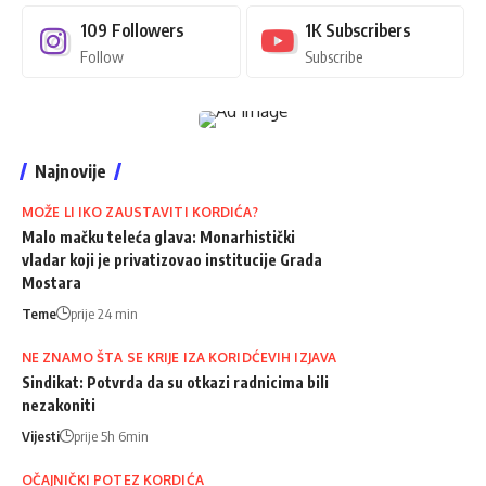
109
Followers
1K
Subscribers
Follow
Subscribe
Najnovije
MOŽE LI IKO ZAUSTAVITI KORDIĆA?
Malo mačku teleća glava: Monarhistički
vladar koji je privatizovao institucije Grada
Mostara
Teme
prije 24 min
NE ZNAMO ŠTA SE KRIJE IZA KORIDĆEVIH IZJAVA
Sindikat: Potvrda da su otkazi radnicima bili
nezakoniti
Vijesti
prije 5h 6min
OČAJNIČKI POTEZ KORDIĆA