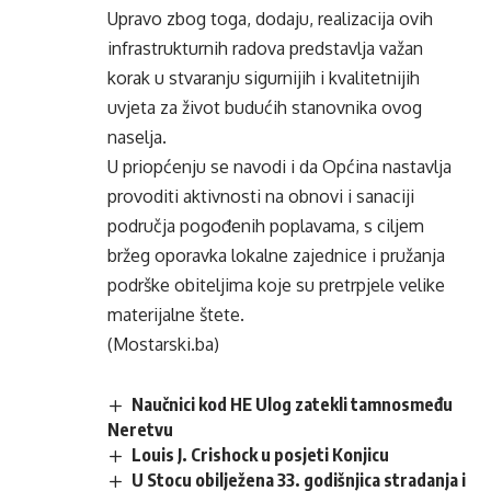
Upravo zbog toga, dodaju, realizacija ovih
infrastrukturnih radova predstavlja važan
korak u stvaranju sigurnijih i kvalitetnijih
uvjeta za život budućih stanovnika ovog
naselja.
U priopćenju se navodi i da Općina nastavlja
provoditi aktivnosti na obnovi i sanaciji
područja pogođenih poplavama, s ciljem
bržeg oporavka lokalne zajednice i pružanja
podrške obiteljima koje su pretrpjele velike
materijalne štete.
(Mostarski.ba)
Naučnici kod HE Ulog zatekli tamnosmeđu
Neretvu
Louis J. Crishock u posjeti Konjicu
U Stocu obilježena 33. godišnjica stradanja i