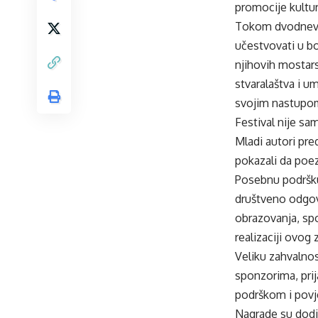
promocije kultur
Tokom dvodnevnog
učestvovati u b
njihovih mostars
stvaralaštva i u
svojim nastupom 
Festival nije sa
Mladi autori pre
pokazali da poe
Posebnu podršku 
društveno odgov
obrazovanja, spor
realizaciji ovog
Veliku zahvalnos
sponzorima, prij
podrškom i povje
Nagrade su dodij