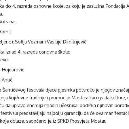
ka do 4. razreda osnovne škole, za koju je zaslužna Fondacija A
a.
Šofranac
 Romić
ljeno): Sofija Vezmar i Vasilije Dimitrijević
ka iznad 4. razreda osnovne škole:
Kevro
a Hujdurović
 Antić
e Šantićevog festivala djece pjesnika potvrdilo je njegov znača
anja književne tradicije i promocije Mostara kao grada kulture, u
iču da upravo energija mladih učesnika, podrška njihovih poro
a festivala predstavljaju najbolju garanciju da će ova manifestacija
 koje dolaze, saopćeno je iz SPKD Prosvjeta Mostar.