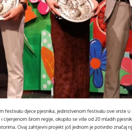
m festivalu djece pjesnika, jedinstvenom festivalu ove vrste u
i cijenjenom širom regije, okupilo se više od 20 mladih pjesni
ntorima. Ovaj zahtjevni projekt još jednom je potvrdio značaj nj