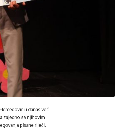
 Hercegovini i danas već
ka zajedno sa njihovim
egovanja pisane riječi,