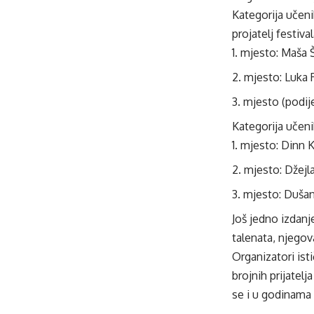
Kategorija učeni
projatelj festival
mjesto: Maša 
mjesto: Luka
mjesto (podije
Kategorija učeni
mjesto: Dinn 
mjesto: Džejl
mjesto: Dušan
Još jedno izdanj
talenata, njegov
Organizatori ist
brojnih prijatelj
se i u godinama