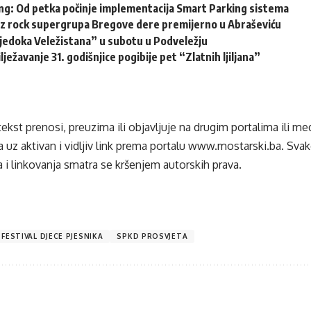
ng: Od petka počinje implementacija Smart Parking sistema
zz rock supergrupa Bregove dere premijerno u Abraševiću
vjedoka Veležistana” u subotu u Podveležju
lježavanje 31. godišnjice pogibije pet “Zlatnih ljiljana”
tekst prenosi, preuzima ili objavljuje na drugim portalima ili m
 uz aktivan i vidljiv link prema portalu
www.mostarski.ba
. Sva
 i linkovanja smatra se kršenjem autorskih prava.
 FESTIVAL DJECE PJESNIKA
SPKD PROSVJETA