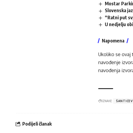
Mostar Parki
Slovenska ja
“Ratni put s
U nedjelju obi
Napomena
Ukoliko se ovaj 
navođenje izvora
navođenja izvora
OZNAKE:
ŠANTIĆEV
Podijeli članak