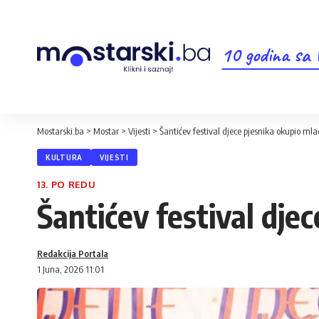
10 godina sa
Mostarski.ba
>
Mostar
>
Vijesti
>
Šantićev festival djece pjesnika okupio mla
KULTURA
VIJESTI
13. PO REDU
Šantićev festival dje
Redakcija Portala
1 Juna, 2026 11:01