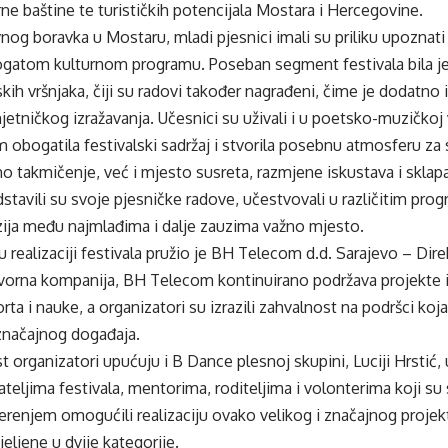
ne baštine te turističkih potencijala Mostara i Hercegovine.
 boravka u Mostaru, mladi pjesnici imali su priliku upoznati gr
ogatom kulturnom programu. Poseban segment festivala bila je 
kih vršnjaka, čiji su radovi također nagrađeni, čime je dodatno 
mjetničkog izražavanja. Učesnici su uživali i u poetsko-muzičkoj 
obogatila festivalski sadržaj i stvorila posebnu atmosferu za 
mo takmičenje, već i mjesto susreta, razmjene iskustava i sklapan
dstavili su svoje pjesničke radove, učestvovali u različitim pro
zija među najmlađima i dalje zauzima važno mjesto.
realizaciji festivala pružio je BH Telecom d.d. Sarajevo – Dire
orna kompanija, BH Telecom kontinuirano podržava projekte iz
ta i nauke, a organizatori su izrazili zahvalnost na podršci koja
 značajnog događaja.
t organizatori upućuju i B Dance plesnoj skupini, Luciji Hrstić
ateljima festivala, mentorima, roditeljima i volonterima koji 
renjem omogućili realizaciju ovako velikog i značajnog projek
eljene u dvije kategorije.