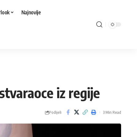
look
Najnovije
stvaraoce iz regije
Podijeli
3 Min Read