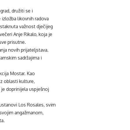
ad, družiti se i
izložba likovnih radova
istaknuta važnost dječijeg
večeri Anje Rikalo, koja je
sve prisutne.
ja novih prijateljstava.
gramskim sadržajima i
kcija Mostar. Kao
 oblasti kulture,
 je doprinijela uspješnoj
, ustanovi Los Rosales, svim
su svojim angažmanom,
ta.