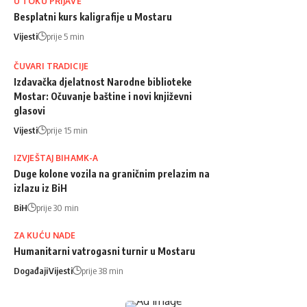
U TOKU PRIJAVE
Besplatni kurs kaligrafije u Mostaru
Vijesti
prije 5 min
ČUVARI TRADICIJE
Izdavačka djelatnost Narodne biblioteke
Mostar: Očuvanje baštine i novi književni
glasovi
Vijesti
prije 15 min
IZVJEŠTAJ BIHAMK-A
Duge kolone vozila na graničnim prelazim na
izlazu iz BiH
BiH
prije 30 min
ZA KUĆU NADE
Humanitarni vatrogasni turnir u Mostaru
Događaji
Vijesti
prije 38 min