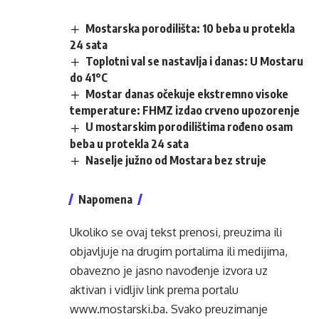
Mostarska porodilišta: 10 beba u protekla
24 sata
Toplotni val se nastavlja i danas: U Mostaru
do 41°C
Mostar danas očekuje ekstremno visoke
temperature: FHMZ izdao crveno upozorenje
U mostarskim porodilištima rođeno osam
beba u protekla 24 sata
Naselje južno od Mostara bez struje
Napomena
Ukoliko se ovaj tekst prenosi, preuzima ili
objavljuje na drugim portalima ili medijima,
obavezno je jasno navođenje izvora uz
aktivan i vidljiv link prema portalu
www.mostarski.ba
. Svako preuzimanje