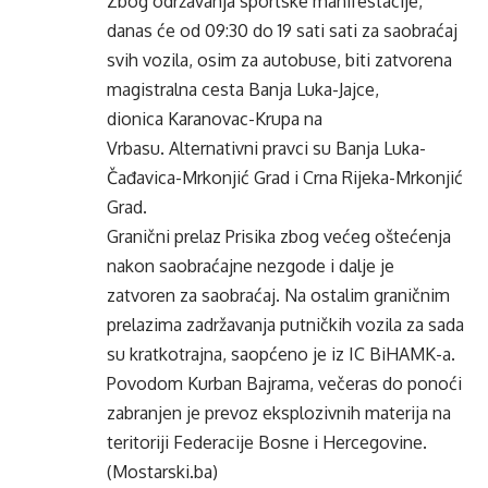
Zbog održavanja sportske manifestacije,
danas će od 09:30 do 19 sati sati za saobraćaj
svih vozila, osim za autobuse, biti zatvorena
magistralna cesta Banja Luka-Jajce,
dionica Karanovac-Krupa na
Vrbasu. Alternativni pravci su Banja Luka-
Čađavica-Mrkonjić Grad i Crna Rijeka-Mrkonjić
Grad.
Granični prelaz Prisika zbog većeg oštećenja
nakon saobraćajne nezgode i dalje je
zatvoren za saobraćaj. Na ostalim graničnim
prelazima zadržavanja putničkih vozila za sada
su kratkotrajna, saopćeno je iz IC BiHAMK-a.
Povodom Kurban Bajrama, večeras do ponoći
zabranjen je prevoz eksplozivnih materija na
teritoriji Federacije Bosne i Hercegovine.
(Mostarski.ba)