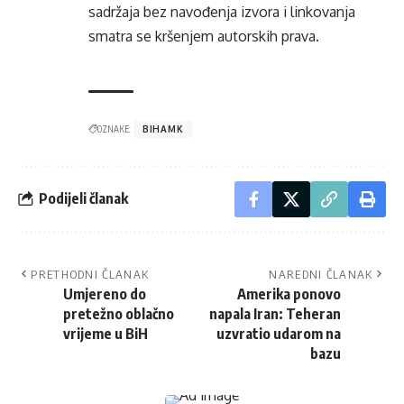
sadržaja bez navođenja izvora i linkovanja
smatra se kršenjem autorskih prava.
OZNAKE:
BIHAMK
Podijeli članak
PRETHODNI ČLANAK
NAREDNI ČLANAK
Umjereno do
Amerika ponovo
pretežno oblačno
napala Iran: Teheran
vrijeme u BiH
uzvratio udarom na
bazu