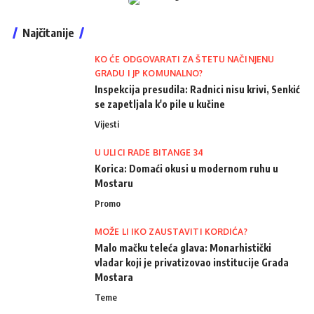
Najčitanije
KO ĆE ODGOVARATI ZA ŠTETU NAČINJENU
GRADU I JP KOMUNALNO?
Inspekcija presudila: Radnici nisu krivi, Senkić
se zapetljala k'o pile u kučine
Vijesti
U ULICI RADE BITANGE 34
Korica: Domaći okusi u modernom ruhu u
Mostaru
Promo
MOŽE LI IKO ZAUSTAVITI KORDIĆA?
Malo mačku teleća glava: Monarhistički
vladar koji je privatizovao institucije Grada
Mostara
Teme