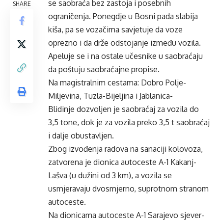
se saobraća bez zastoja i posebnih
SHARE
ograničenja. Ponegdje u Bosni pada slabija
kiša, pa se vozačima savjetuje da voze
oprezno i da drže odstojanje između vozila.
Apeluje se i na ostale učesnike u saobraćaju
da poštuju saobraćajne propise.
Na magistralnim cestama: Dobro Polje-
Miljevina, Tuzla-Bijeljina i Jablanica-
Blidinje dozvoljen je saobraćaj za vozila do
3,5 tone, dok je za vozila preko 3,5 t saobraćaj
i dalje obustavljen.
Zbog izvođenja radova na sanaciji kolovoza,
zatvorena je dionica autoceste A-1 Kakanj-
Lašva (u dužini od 3 km), a vozila se
usmjeravaju dvosmjerno, suprotnom stranom
autoceste.
Na dionicama autoceste A-1 Sarajevo sjever-