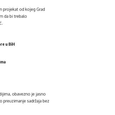
n projekat od kojeg Grad
am da bi trebalo
ć.
ore u BiH
cima
edijima, obavezno je jasno
ko preuzimanje sadržaja bez