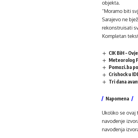
objekta.
“Moramo biti sv
Sarajevo ne bjež
rekonstruisati s
Kompletan tekst
CIK BiH – Ovj
Meteorolog F
Pomozi.ba po
Crishock u ID
Tri dana avan
Napomena
Ukoliko se ovaj 
navođenje izvora
navođenja izvora