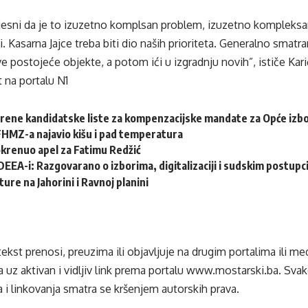
jesni da je to izuzetno komplsan problem, izuzetno kompleksa
i. Kasarna Jajce treba biti dio naših prioriteta. Generalno smatr
ve postojeće objekte, a potom ići u izgradnju novih”, ističe Kari
 na portalu N1
erene kandidatske liste za kompenzacijske mandate za Opće izb
HMZ-a najavio kišu i pad temperatura
krenuo apel za Fatimu Redžić
DEEA-i: Razgovarano o izborima, digitalizaciji i sudskim postup
ture na Jahorini i Ravnoj planini
tekst prenosi, preuzima ili objavljuje na drugim portalima ili m
 uz aktivan i vidljiv link prema portalu
www.mostarski.ba
. Sva
 i linkovanja smatra se kršenjem autorskih prava.