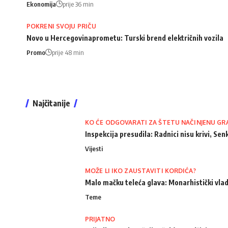
Ekonomija
prije 36 min
POKRENI SVOJU PRIČU
Novo u Hercegovinaprometu: Turski brend električnih vozila
Promo
prije 48 min
Najčitanije
KO ĆE ODGOVARATI ZA ŠTETU NAČINJENU GR
Inspekcija presudila: Radnici nisu krivi, Senk
Vijesti
MOŽE LI IKO ZAUSTAVITI KORDIĆA?
Malo mačku teleća glava: Monarhistički vlad
Teme
PRIJATNO