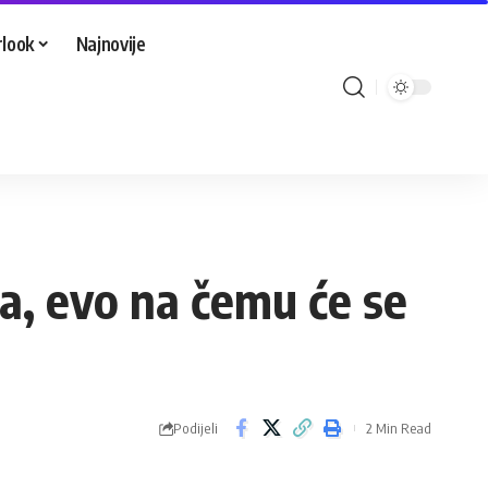
look
Najnovije
ja, evo na čemu će se
Podijeli
2 Min Read