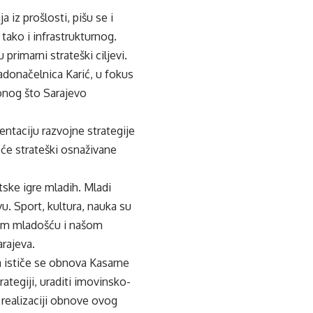
iz prošlosti, pišu se i
 tako i infrastrukturnog.
rimarni strateški ciljevi.
adonačelnica Karić, u fokus
 onog što Sarajevo
ntaciju razvojne strategije
 će strateški osnaživane
tske igre mladih. Mladi
vu. Sport, kultura, nauka su
šom mladošću i našom
rajeva.
da ističe se obnova Kasarne
ategiji, uraditi imovinsko-
 realizaciji obnove ovog