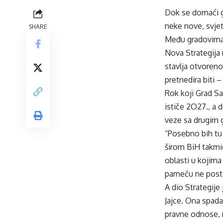
Dok se domaći gr
neke nove, svjet
SHARE
Među gradovima k
Nova Strategija 
stavlja otvoreno
pretnedira biti 
Rok koji Grad Sa
ističe 2O27., a 
veze sa drugim 
“Posebno bih tu 
širom BiH takmič
oblasti u kojim
pameću ne postoj
A dio Strategije
Jajce. Ona spada
pravne odnose, n