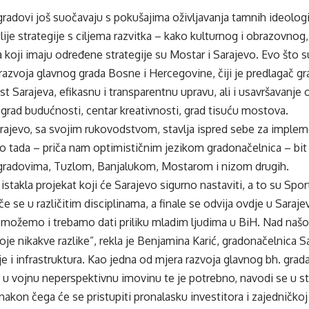
adovi još suočavaju s pokušajima oživljavanja tamnih ideologija 
lije strategije s ciljema razvitka – kako kulturnog i obrazovnog,
oji imaju određene strategije su Mostar i Sarajevo. Evo što su p
razvoja glavnog grada Bosne i Hercegovine, čiji je predlagač gr
st Sarajeva, efikasnu i transparentnu upravu, ali i usavršavanje
– grad budućnosti, centar kreativnosti, grad tisuću mostova.
rajevo, sa svojim rukovodstvom, stavlja ispred sebe za impleme
do tada – priča nam optimističnim jezikom gradonačelnica – bit
gradovima, Tuzlom, Banjalukom, Mostarom i nizom drugih.
istakla projekat koji će Sarajevo sigurno nastaviti, a to su Spor
e se u različitim disciplinama, a finale se odvija ovdje u Saraje
a možemo i trebamo dati priliku mladim ljudima u BiH. Nad na
e nikakve razlike”, rekla je Benjamina Karić, gradonačelnica Sa
 je i infrastruktura. Kao jedna od mjera razvoja glavnog bh. gra
 u vojnu neperspektivnu imovinu te je potrebno, navodi se u str
akon čega će se pristupiti pronalasku investitora i zajedničkoj