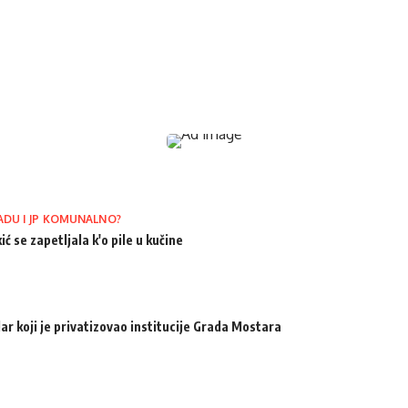
ADU I JP KOMUNALNO?
ić se zapetljala k'o pile u kučine
ar koji je privatizovao institucije Grada Mostara