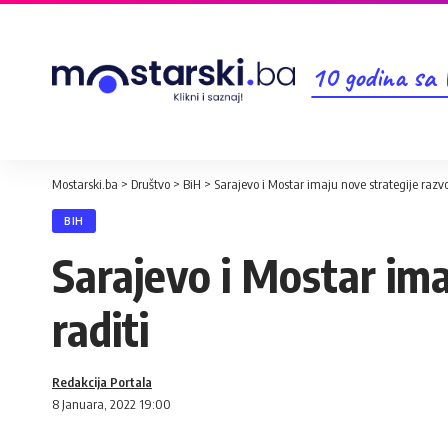
10 godina sa
Mostarski.ba
>
Društvo
>
BiH
>
Sarajevo i Mostar imaju nove strategije razvo
BIH
Sarajevo i Mostar ima
raditi
Redakcija Portala
8 Januara, 2022 19:00