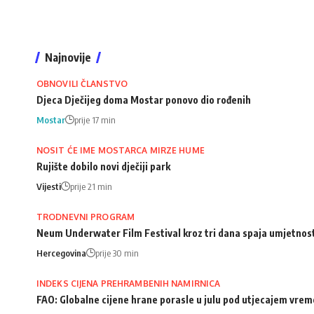
Najnovije
OBNOVILI ČLANSTVO
Djeca Dječijeg doma Mostar ponovo dio rođenih
Mostar
prije 17 min
NOSIT ĆE IME MOSTARCA MIRZE HUME
Rujište dobilo novi dječiji park
Vijesti
prije 21 min
TRODNEVNI PROGRAM
Neum Underwater Film Festival kroz tri dana spaja umjetnost
Hercegovina
prije 30 min
INDEKS CIJENA PREHRAMBENIH NAMIRNICA
FAO: Globalne cijene hrane porasle u julu pod utjecajem vrem