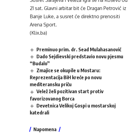
Susret Sarajeva i Veleža igra se na Koševu od
21 sat. Glavni arbitar bit će Dragan Petrović iz
Banje Luke, a susret će direktno prenositi
Arena Sport.
(Klix.ba)
Preminuo prim. dr. Sead Mulahasanović
Dado Sejdievski predstavio novu pjesmu
“Budalo”
Zmajice se okupile u Mostaru:
Reprezentacija BiH kreće po novu
mediteransku priču
Velež želi pozitivan start protiv
favorizovanog Borca
Devetnica Velikoj Gospi u mostarskoj
katedrali
Napomena