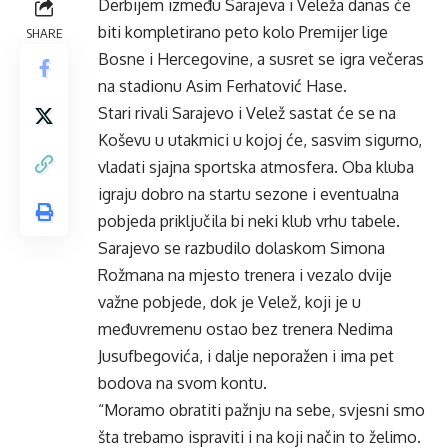
Derbijem između Sarajeva i Veleža danas će
biti kompletirano peto kolo Premijer lige
SHARE
Bosne i Hercegovine, a susret se igra večeras
na stadionu Asim Ferhatović Hase.
Stari rivali Sarajevo i Velež sastat će se na
Koševu u utakmici u kojoj će, sasvim sigurno,
vladati sjajna sportska atmosfera. Oba kluba
igraju dobro na startu sezone i eventualna
pobjeda priključila bi neki klub vrhu tabele.
Sarajevo se razbudilo dolaskom Simona
Rožmana na mjesto trenera i vezalo dvije
važne pobjede, dok je Velež, koji je u
međuvremenu ostao bez trenera Nedima
Jusufbegovića, i dalje neporažen i ima pet
bodova na svom kontu.
“Moramo obratiti pažnju na sebe, svjesni smo
šta trebamo ispraviti i na koji način to želimo.