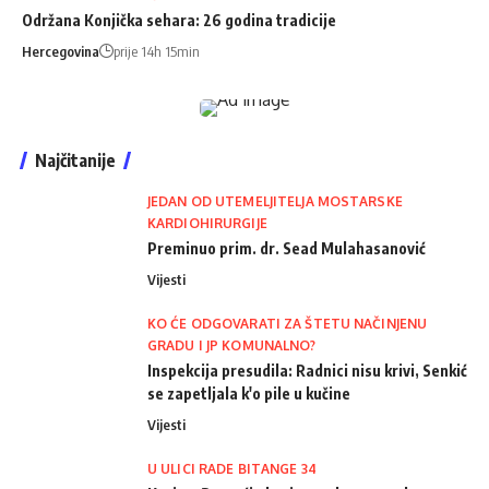
Održana Konjička sehara: 26 godina tradicije
Hercegovina
prije 14h 15min
Najčitanije
JEDAN OD UTEMELJITELJA MOSTARSKE
KARDIOHIRURGIJE
Preminuo prim. dr. Sead Mulahasanović
Vijesti
KO ĆE ODGOVARATI ZA ŠTETU NAČINJENU
GRADU I JP KOMUNALNO?
Inspekcija presudila: Radnici nisu krivi, Senkić
se zapetljala k'o pile u kučine
Vijesti
U ULICI RADE BITANGE 34