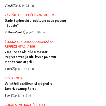
Vijesti
prije 9h 21min
ZAVRŠIO DUGO OČEKIVANI ALBUM
Dado Sejdievski predstavio novu pjesmu
“Budalo”
Kultura
Vijesti
prije 11h 30min
ŽENSKA SENIORSKA ODBOJKAŠKA
REPREZENTACIJA BIH
Zmajice se okupile u Mostaru:
Reprezentacija BiH kreće po novu
mediteransku priču
Sport
prije 11h 45min
PRVO KOLO
Velež želi pozitivan start protiv
favorizovanog Borca
Sport
prije 14h 3min
BOGATSTVO RAZLIČITOSTI