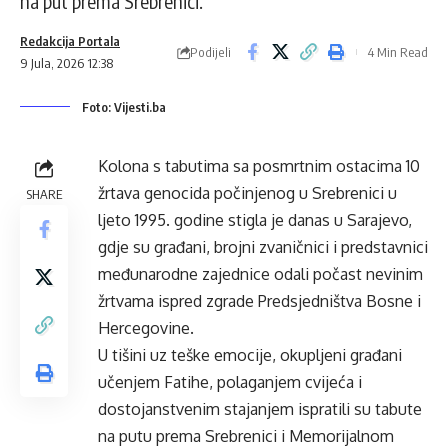
na put prema Srebrenici.
Redakcija Portala
Podijeli
4 Min Read
9 Jula, 2026 12:38
Foto: Vijesti.ba
Kolona s tabutima sa posmrtnim ostacima 10
žrtava genocida počinjenog u Srebrenici u
SHARE
ljeto 1995. godine stigla je danas u Sarajevo,
gdje su građani, brojni zvaničnici i predstavnici
međunarodne zajednice odali počast nevinim
žrtvama ispred zgrade Predsjedništva Bosne i
Hercegovine.
U tišini uz teške emocije, okupljeni građani
učenjem Fatihe, polaganjem cvijeća i
dostojanstvenim stajanjem ispratili su tabute
na putu prema Srebrenici i Memorijalnom