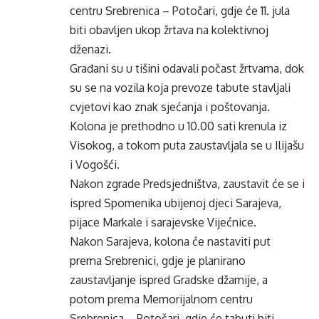
centru Srebrenica – Potočari, gdje će 11. jula
biti obavljen ukop žrtava na kolektivnoj
dženazi.
Građani su u tišini odavali počast žrtvama, dok
su se na vozila koja prevoze tabute stavljali
cvjetovi kao znak sjećanja i poštovanja.
Kolona je prethodno u 10.00 sati krenula iz
Visokog, a tokom puta zaustavljala se u Ilijašu
i Vogošći.
Nakon zgrade Predsjedništva, zaustavit će se i
ispred Spomenika ubijenoj djeci Sarajeva,
pijace Markale i sarajevske Vijećnice.
Nakon Sarajeva, kolona će nastaviti put
prema Srebrenici, gdje je planirano
zaustavljanje ispred Gradske džamije, a
potom prema Memorijalnom centru
Srebrenica – Potočari, gdje će tabuti biti