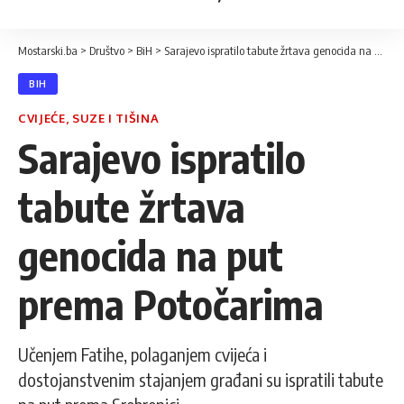
Mostarski.ba
>
Društvo
>
BiH
>
Sarajevo ispratilo tabute žrtava genocida na put prema Potočarima
BIH
CVIJEĆE, SUZE I TIŠINA
Sarajevo ispratilo
tabute žrtava
genocida na put
prema Potočarima
Učenjem Fatihe, polaganjem cvijeća i
dostojanstvenim stajanjem građani su ispratili tabute