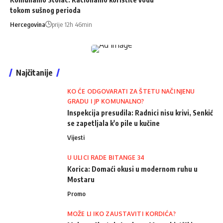
tokom sušnog perioda
Hercegovina
prije 12h 46min
Najčitanije
KO ĆE ODGOVARATI ZA ŠTETU NAČINJENU
GRADU I JP KOMUNALNO?
Inspekcija presudila: Radnici nisu krivi, Senkić
se zapetljala k'o pile u kučine
Vijesti
U ULICI RADE BITANGE 34
Korica: Domaći okusi u modernom ruhu u
Mostaru
Promo
MOŽE LI IKO ZAUSTAVITI KORDIĆA?