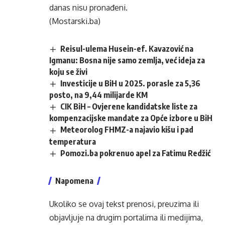
danas nisu pronađeni.
(Mostarski.ba)
Reisul-ulema Husein-ef. Kavazović na
Igmanu: Bosna nije samo zemlja, već ideja za
koju se živi
Investicije u BiH u 2025. porasle za 5,36
posto, na 9,44 milijarde KM
CIK BiH – Ovjerene kandidatske liste za
kompenzacijske mandate za Opće izbore u BiH
Meteorolog FHMZ-a najavio kišu i pad
temperatura
Pomozi.ba pokrenuo apel za Fatimu Redžić
Napomena
Ukoliko se ovaj tekst prenosi, preuzima ili
objavljuje na drugim portalima ili medijima,