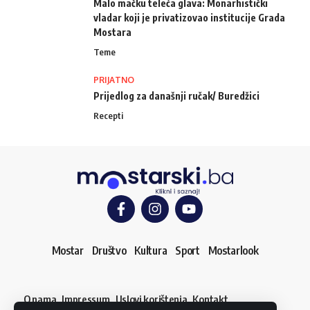
Malo mačku teleća glava: Monarhistički
vladar koji je privatizovao institucije Grada
Mostara
Teme
PRIJATNO
Prijedlog za današnji ručak/ Buredžici
Recepti
Mostar
Društvo
Kultura
Sport
Mostarlook
O nama
Impressum
Uslovi korištenja
Kontakt