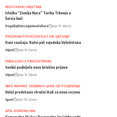
MOSTARSKI UMJETNIK
Izložba “Zemlja Nura” Tarika Trbonje u
Šarića kući
Događaji
Hercegovina
Kultura
prije 1h 46min
PROGRAM POSVEĆEN KULTURI SJEĆANJA
Dani zavičaja: Ratni put svjedoka Veležistana
Vijesti
prije 1h 54min
PARALELNO S PREGOVORIMA
Senkić podnijela nove krivične prijave
Vijesti
prije 1h 58min
IBRO RAHIMIĆ ODABRAO LJUDE OD POVJERENJA
Velež predstavio stručni štab za novu sezonu
Sport
prije 11h 22min
APEL KORISNICIMA
Komunalno Stolac: Racionalno koristite vodu