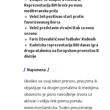
Reprezentacija BiH kreće po novu
mediteransku priču
Velež želi pozitivan start protiv
favorizovanog Borca
Velež predstavio stručni štab za novu
sezonu
Faris Dževahirić novi fudbaler Rođenih
Kadetska reprezentacija BiH danas igra
drugu utakmicu na Evropskom prvenstvu B
divizije
Napomena
Ukoliko se ovaj tekst prenosi, preuzima ili
objavljuje na drugim portalima ili medijima,
obavezno je jasno navođenje izvora uz
aktivan i vidljiv link prema portalu
www.mostarski.ba
. Svako preuzimanje