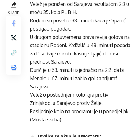
Velež je poražen od Sarajeva rezultatom 2:3 u
meču 35. kola PL BiH.
SHARE
Rođeni su poveli u 38. minuti kada je Spahić
postigao pogodak.
U drugom poluvremena prava revija golova na
stadionu Rođeni. Krdžalić u 48. minuti pogađa
za 1:1, a dvije minute kasnije Ljajić donosi
prednost Sarajevu.
Đurić je u 53. minuti izjednačio na 2:2, da bi
Menalo u 67. minuti zabio gol za trijumf
Sarajeva.
Velež u posljednjem kolu igra protiv
Zrinjskog, a Sarajevo protiv Želje.
Posljednje kolo na programu je u ponedjeljak.
(Mostarski.ba)
Zmajice se okupile u Mostaru: