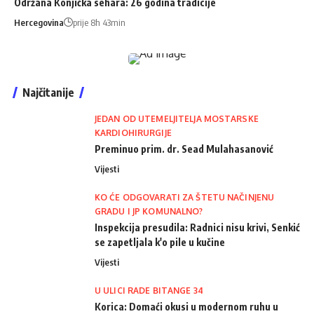
Održana Konjička sehara: 26 godina tradicije
Hercegovina
prije 8h 43min
Najčitanije
JEDAN OD UTEMELJITELJA MOSTARSKE
KARDIOHIRURGIJE
Preminuo prim. dr. Sead Mulahasanović
Vijesti
KO ĆE ODGOVARATI ZA ŠTETU NAČINJENU
GRADU I JP KOMUNALNO?
Inspekcija presudila: Radnici nisu krivi, Senkić
se zapetljala k'o pile u kučine
Vijesti
U ULICI RADE BITANGE 34
Korica: Domaći okusi u modernom ruhu u