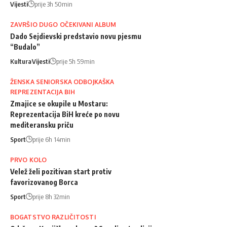
Vijesti
prije 3h 50min
ZAVRŠIO DUGO OČEKIVANI ALBUM
Dado Sejdievski predstavio novu pjesmu
“Budalo”
Kultura
Vijesti
prije 5h 59min
ŽENSKA SENIORSKA ODBOJKAŠKA
REPREZENTACIJA BIH
Zmajice se okupile u Mostaru:
Reprezentacija BiH kreće po novu
mediteransku priču
Sport
prije 6h 14min
PRVO KOLO
Velež želi pozitivan start protiv
favorizovanog Borca
Sport
prije 8h 32min
BOGATSTVO RAZLIČITOSTI