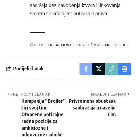
sadržaja bez navođenja izvora i linkovanja
smatra se kršenjem autorskih prava.
OZNAKE:
FK SARAJEVO
FK VELEŽ MOSTAR
PL BIH
Podijeli članak
PRETHODNI ČLANAK
NAREDNI ČLANAK
Kompanija “Brojler”
Privremena obustava
širi svoj tim:
saobraćaja u naselju
Otvorene poticajne
Cim
radne pozicije za
ambiciozne i
odgovorne radnike