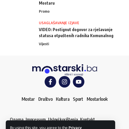
Mostaru
Promo
USAGLAŠAVANJE IZJAVE
VIDEO: Postignut dogovor za rješavanje
statusa otpuštenih radnika Komunalnog
Vijesti
Mostar
Društvo
Kultura
Sport
Mostarlook
O nama
Impressum
Uslovi korištenja
Kontakt
Dojavi vijest
By using this site, you agree to the
Privacy