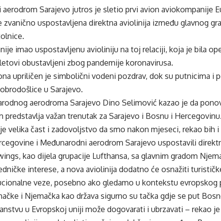
erodrom Sarajevo jutros je sletio prvi avion aviokompanije Eur
e zvanično uspostavljena direktna aviolinija između glavnog gr
olnice.
nije imao uspostavljenu avioliniju na toj relaciji, koja je bila o
 letovi obustavljeni zbog pandemije koronavirusa.
iona upriličen je simbolični vodeni pozdrav, dok su putnicima i 
obrodošlice u Sarajevo.
rodnog aerodroma Sarajevo Dino Selimović kazao je da ponov
 predstavlja važan trenutak za Sarajevo i Bosnu i Hercegovinu
e velika čast i zadovoljstvo da smo nakon mjeseci, rekao bih 
rcegovine i Međunarodni aerodrom Sarajevo uspostavili direktn
ings, kao dijela grupacije Lufthansa, sa glavnim gradom Njemač
edničke interese, a nova aviolinija dodatno će osnažiti turističk
titucionalne veze, posebno ako gledamo u kontekstu evropskog
mačke i Njemačka kao država sigurno su tačka gdje se put Bosn
stvu u Evropskoj uniji može dogovarati i ubrzavati – rekao je