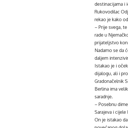
destinacijama i 
Rukovodilac Odj
rekao je kako o
– Prije svega, t
rade u Njemačkoj
prijateljstvo ko
Nadamo se da će 
daljem intenzivi
Istakao je i oče
dijalogu, ali i 
Gradonačelnik S
Berlina ima veli
saradnje.
– Posebnu dimen
Sarajeva i cijel
On je istakao da
povećanog dolask