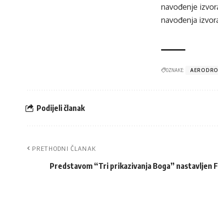
navođenje izvora
navođenja izvora
OZNAKE:
AERODRO
Podijeli članak
PRETHODNI ČLANAK
Predstavom “Tri prikazivanja Boga” nastavljen F