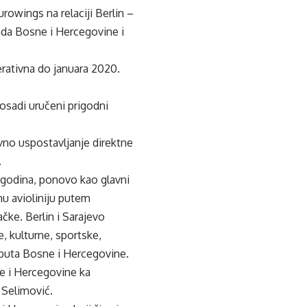
owings na relaciji Berlin –
ada Bosne i Hercegovine i
perativna do januara 2020.
posadi uručeni prigodni
no uspostavljanje direktne
.
i godina, ponovo kao glavni
u avioliniju putem
ke. Berlin i Sarajevo
e, kulturne, sportske,
 puta Bosne i Hercegovine.
e i Hercegovine ka
 Selimović.