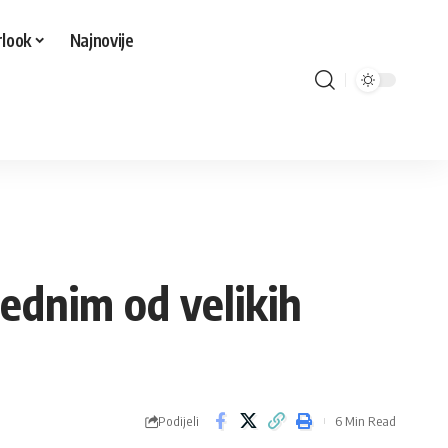
look
Najnovije
jednim od velikih
Podijeli
6 Min Read