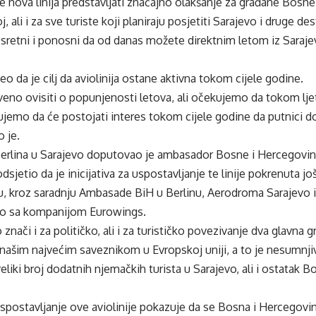
 nova linija predstavljati značajno olakšanje za građane Bosne 
 ali i za sve turiste koji planiraju posjetiti Sarajevo i druge des
retni i ponosni da od danas možete direktnim letom iz Sarajeva
eo da je cilj da aviolinija ostane aktivna tokom cijele godine.
veno ovisiti o popunjenosti letova, ali očekujemo da tokom lje
rujemo da će postojati interes tokom cijele godine da putnici do
 je.
Berlina u Sarajevo doputovao je ambasador Bosne i Hercegovi
odsjetio da je inicijativa za uspostavljanje te linije pokrenuta 
u, kroz saradnju Ambasade BiH u Berlinu, Aerodroma Sarajevo i
vo sa kompanijom Eurowings.
nači i za političko, ali i za turističko povezivanje dva glavna g
našim najvećim saveznikom u Evropskoj uniji, a to je nesumnji
veliki broj dodatnih njemačkih turista u Sarajevo, ali i ostatak
spostavljanje ove aviolinije pokazuje da se Bosna i Hercegovi