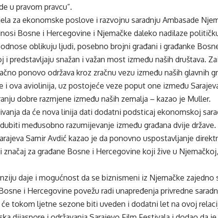
ide u pravom pravcu”.
ela za ekonomske poslove i razvojnu saradnju Ambasade Njem
dnosi Bosne i Hercegovine i Njemačke daleko nadilaze političk
e odnose oblikuju ljudi, posebno brojni građani i građanke Bosne
 i predstavljaju snažan i važan most između naših društava. Za
načno ponovo održava kroz zračnu vezu između naših glavnih gra
i ova aviolinija, uz postojeće veze poput one između Sarajeva i
ranju dobre razmjene između naših zemalja – kazao je Muller.
kivanja da će nova linija dati dodatni podsticaj ekonomskoj sara
produbiti međusobno razumijevanje između građana dvije države.
arajeva Samir Avdić kazao je da ponovno uspostavljanje direkt
ki značaj za građane Bosne i Hercegovine koji žive u Njemačkoj, a
ziju daje i mogućnost da se biznismeni iz Njemačke zajedno 
e Bosne i Hercegovine povežu radi unapređenja privredne saradnj
 će tokom ljetne sezone biti uveden i dodatni let na ovoj relac
a dijaspore i održavanja Sarajevo Film Festivala i dodao da je