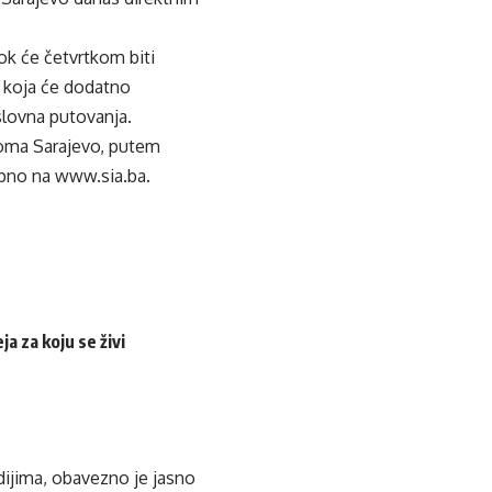
dok će četvrtkom biti
i koja će dodatno
slovna putovanja.
roma Sarajevo, putem
upno na
www.sia.ba
.
a za koju se živi
edijima, obavezno je jasno