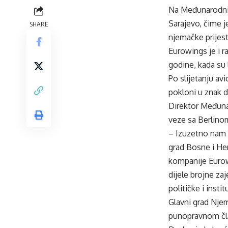
Na Međunarodni a
Sarajevo, čime j
SHARE
njemačke prijest
Eurowings je i ra
godine, kada su
Po slijetanju av
pokloni u znak d
Direktor Međuna
veze sa Berlinom
– Izuzetno nam j
grad Bosne i He
kompanije Eurow
dijele brojne zaj
političke i ins
Glavni grad Nje
punopravnom član