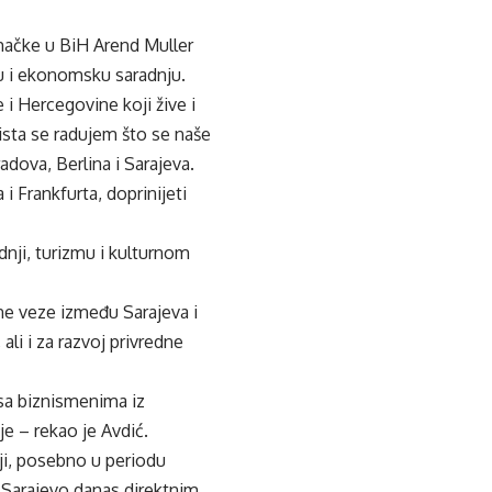
ačke u BiH Arend Muller
u i ekonomsku saradnju.
 i Hercegovine koji žive i
ista se radujem što se naše
dova, Berlina i Sarajeva.
 Frankfurta, doprinijeti
dnji, turizmu i kulturnom
ne veze između Sarajeva i
li i za razvoj privredne
sa biznismenima iz
e – rekao je Avdić.
iji, posebno u periodu
 Sarajevo danas direktnim