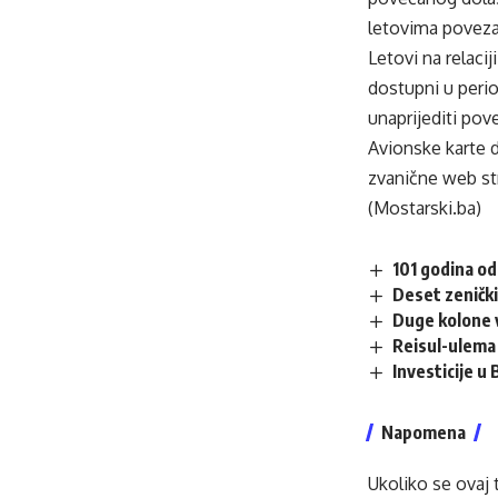
letovima poveza
Letovi na relaci
dostupni u perio
unaprijediti pov
Avionske karte 
zvanične web st
(Mostarski.ba)
101 godina od
Deset zenički
Duge kolone v
Reisul-ulema 
Investicije u
Napomena
Ukoliko se ovaj 