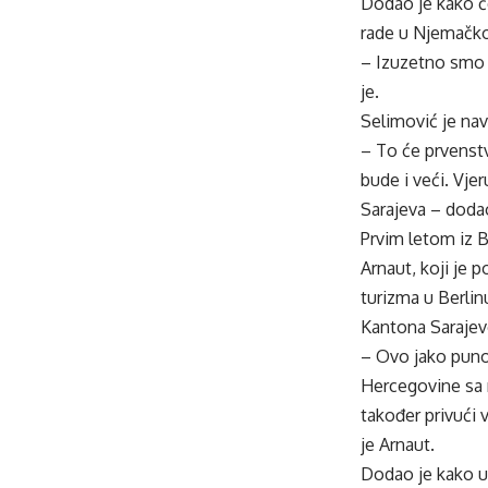
Dodao je kako će
rade u Njemačkoj,
– Izuzetno smo s
je.
Selimović je nav
– To će prvenst
bude i veći. Vje
Sarajeva – dodao
Prvim letom iz 
Arnaut, koji je p
turizma u Berlin
Kantona Saraje
– Ovo jako puno z
Hercegovine sa 
također privući 
je Arnaut.
Dodao je kako u