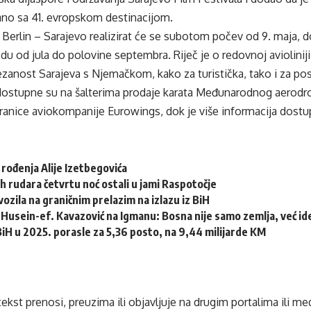
no sa 41. evropskom destinacijom.
ji Berlin – Sarajevo realizirat će se subotom počev od 9. maja, 
du od jula do polovine septembra. Riječ je o redovnoj aviolinij
ezanost Sarajeva s Njemačkom, kako za turistička, tako i za po
dostupne su na šalterima prodaje karata Međunarodnog aerod
ranice aviokompanije Eurowings, dok je više informacija dost
 rođenja Alije Izetbegovića
h rudara četvrtu noć ostali u jami Raspotočje
ozila na graničnim prelazim na izlazu iz BiH
Husein-ef. Kavazović na Igmanu: Bosna nije samo zemlja, već idej
 BiH u 2025. porasle za 5,36 posto, na 9,44 milijarde KM
tekst prenosi, preuzima ili objavljuje na drugim portalima ili m