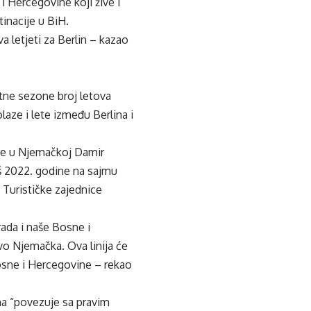
i Hercegovine koji žive i
tinacije u BiH.
 letjeti za Berlin – kazao
tne sezone broj letova
laze i lete između Berlina i
ne u Njemačkoj Damir
još 2022. godine na sajmu
 Turističke zajednice
rada i naše Bosne i
vo Njemačka. Ova linija će
 Bosne i Hercegovine – rekao
na “povezuje sa pravim