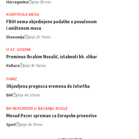
Hercegovina
prije 38 min
KONTROLA MESA
FBiH nema objedinjene podatke o povučenom
i uništenom mesu
Ekonomija
prije 2h 11min
U 67. GODINI
Preminuo Ibrahim Novalić, istaknuti bh. slikar
Kultura
prije 3h 16min
FHMZ
Objavljena prognoza vremena do četvrtka
BiH
prije 4h 20min
BH REKORDER U BACANJU KUGLE
Mesud Pezer spreman za Evropsko prvenstvo
Sport
prije 4h 37min