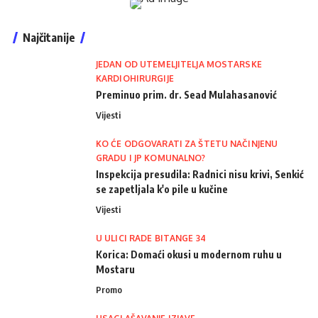
Najčitanije
JEDAN OD UTEMELJITELJA MOSTARSKE
KARDIOHIRURGIJE
Preminuo prim. dr. Sead Mulahasanović
Vijesti
KO ĆE ODGOVARATI ZA ŠTETU NAČINJENU
GRADU I JP KOMUNALNO?
Inspekcija presudila: Radnici nisu krivi, Senkić
se zapetljala k'o pile u kučine
Vijesti
U ULICI RADE BITANGE 34
Korica: Domaći okusi u modernom ruhu u
Mostaru
Promo