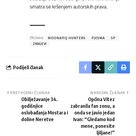
smatra se kršenjem autorskih prava.
OZNAKE:
MOONAFIQ HUNTERS
PJESMA
SP
ZMAJEVI
Podijeli članak
PRETHODNI ČLANAK
NAREDNI ČLANAK
Obilježavanje 34.
Općina Vitez
godišnjice
zabranila fan zonu, a
oslobađanja Mostara i
onda se javio jedan
doline Neretve
Ivan: “Gledamo kod
mene, ponesite
ljiljane!”