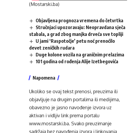
(Mostarski.ba)
Objavljena prognoza vremena do četvrtka
Stručnjaci upozoravaju: Neopravdana sječa
stabala, a grad zbog manjka drveća sve topliji
U jami ‘Raspotočje’ petu noć prenoćilo
devet zeničkih rudara
Duge kolone vozila na graničnim prelazima
101 godina od rođenja Alije Izetbegovića
Napomena
Ukoliko se ovaj tekst prenosi, preuzima ili
objavljuje na drugim portalima ili medijima,
obavezno je jasno navođenje izvora uz
aktivan i vidljiv link prema portalu
www.mostarski.ba
. Svako preuzimanje
sadržaja bez navođenja izvora i linkovanja