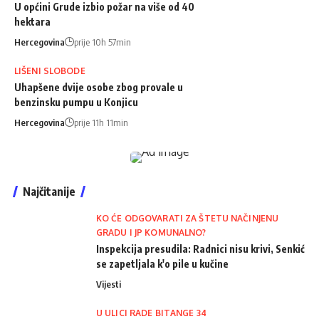
U općini Grude izbio požar na više od 40
hektara
Hercegovina
prije 10h 57min
LIŠENI SLOBODE
Uhapšene dvije osobe zbog provale u
benzinsku pumpu u Konjicu
Hercegovina
prije 11h 11min
Najčitanije
KO ĆE ODGOVARATI ZA ŠTETU NAČINJENU
GRADU I JP KOMUNALNO?
Inspekcija presudila: Radnici nisu krivi, Senkić
se zapetljala k'o pile u kučine
Vijesti
U ULICI RADE BITANGE 34