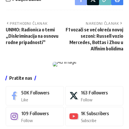
PRETHODNI ČLANAK
NAREDNI ČLANAK
UNMO: Radionica o temi
F1 vozači se već okreću novoj
„Diskriminacija na osnovu
sezoni: Russell vozio
rodne pripadnosti”
Mercedes, Bottas i Zhou u
Alfinim bolidima
Pratite nas
50K
Followers
163
Followers
Like
Follow
109
Followers
1K
Subscribers
Follow
Subscribe