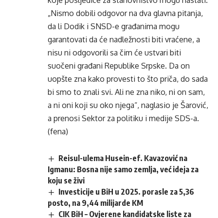
koje posljedice za stanovništvo mogu nastati.
„Nismo dobili odgovor na dva glavna pitanja,
da li Dodik i SNSD-e građanima mogu
garantovati da će nadležnosti biti vraćene, a
nisu ni odgovorili sa čim će ustvari biti
suočeni građani Republike Srpske. Da on
uopšte zna kako provesti to što priča, do sada
bi smo to znali svi. Ali ne zna niko, ni on sam,
a ni oni koji su oko njega“, naglasio je Šarović,
a prenosi Sektor za politiku i medije SDS-a.
(fena)
Reisul-ulema Husein-ef. Kavazović na
Igmanu: Bosna nije samo zemlja, već ideja za
koju se živi
Investicije u BiH u 2025. porasle za 5,36
posto, na 9,44 milijarde KM
CIK BiH – Ovjerene kandidatske liste za