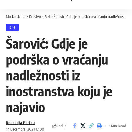
Mostarski.ba
>
Društvo
>
BiH
>
Šarović: Gdje je podrška o vraćanju nadležnosti iz inostranstva koju je najavio
BIH
Šarović: Gdje je
podrška o vraćanju
nadležnosti iz
inostranstva koju je
najavio
Redakcija Portala
Podijeli
2 Min Read
14 Decembra, 2021 17:00