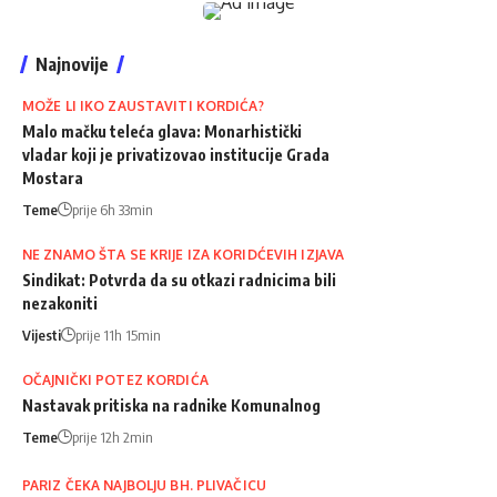
Najnovije
MOŽE LI IKO ZAUSTAVITI KORDIĆA?
Malo mačku teleća glava: Monarhistički
vladar koji je privatizovao institucije Grada
Mostara
Teme
prije 6h 33min
NE ZNAMO ŠTA SE KRIJE IZA KORIDĆEVIH IZJAVA
Sindikat: Potvrda da su otkazi radnicima bili
nezakoniti
Vijesti
prije 11h 15min
OČAJNIČKI POTEZ KORDIĆA
Nastavak pritiska na radnike Komunalnog
Teme
prije 12h 2min
PARIZ ČEKA NAJBOLJU BH. PLIVAČICU