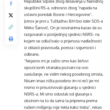
Republike Srpske zbog dešavanja u Narodnoj
skupštini RS-a, odnosno zbog “napada na
ustavni poredak Bosne i Hercegovine”.
Jutros je prvi u Tužilaštvu BiH bio lider SDS-a
Mirko Šarović. On je novinarima kazao da su
razgovarali o posljednjoj sjednici NSRS- na
kojem se odlučivalo o prijenosu nadležnosti
iz oblasti pravosuđa, poreza i sigurnosti i
odbrane.
“Nejasno mi je zašto smo kao šefovi
opozicionih stranaka pozvani na ovo
saslušanje, ne vidim nekog posebnog smisla.
Nisam imao ništa posebno im ni reći jer mi
nismo ni prisustvovali glasanju u sjednici
NSRS-a. Mi smo odustali od glasanja s
obzirom na to da sama ta priprema prema
našem mišljenju nije tekla kako treba”, rekao