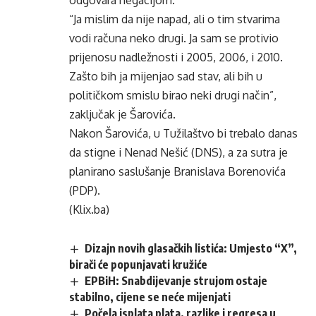
odgovara negacijom.
“Ja mislim da nije napad, ali o tim stvarima
vodi računa neko drugi. Ja sam se protivio
prijenosu nadležnosti i 2005, 2006, i 2010.
Zašto bih ja mijenjao sad stav, ali bih u
političkom smislu birao neki drugi način”,
zaključak je Šarovića.
Nakon Šarovića, u Tužilaštvo bi trebalo danas
da stigne i Nenad Nešić (DNS), a za sutra je
planirano saslušanje Branislava Borenovića
(PDP).
(Klix.ba)
Dizajn novih glasačkih listića: Umjesto “X”,
birači će popunjavati kružiće
EPBiH: Snabdijevanje strujom ostaje
stabilno, cijene se neće mijenjati
Počela isplata plata, razlike i regresa u