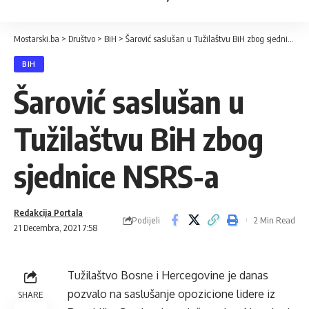
Mostarski.ba
>
Društvo
>
BiH
>
Šarović saslušan u Tužilaštvu BiH zbog sjednice NSRS-a
BIH
Šarović saslušan u
Tužilaštvu BiH zbog
sjednice NSRS-a
Redakcija Portala
Podijeli
2 Min Read
21 Decembra, 2021 7:58
Tužilaštvo Bosne i Hercegovine je danas
pozvalo na saslušanje opozicione lidere iz
SHARE