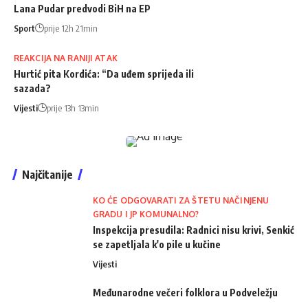
Lana Pudar predvodi BiH na EP
Sport
prije 12h 21min
REAKCIJA NA RANIJI ATAK
Hurtić pita Kordića: “Da uđem sprijeda ili
sazada?
Vijesti
prije 13h 13min
Najčitanije
KO ĆE ODGOVARATI ZA ŠTETU NAČINJENU
GRADU I JP KOMUNALNO?
Inspekcija presudila: Radnici nisu krivi, Senkić
se zapetljala k'o pile u kučine
Vijesti
Međunarodne večeri folklora u Podveležju