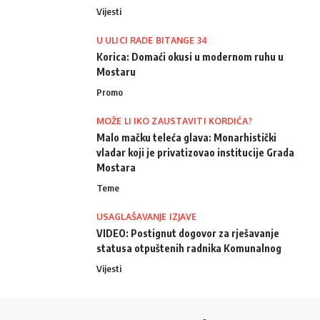
Vijesti
U ULICI RADE BITANGE 34
Korica: Domaći okusi u modernom ruhu u
Mostaru
Promo
MOŽE LI IKO ZAUSTAVITI KORDIĆA?
Malo mačku teleća glava: Monarhistički
vladar koji je privatizovao institucije Grada
Mostara
Teme
USAGLAŠAVANJE IZJAVE
VIDEO: Postignut dogovor za rješavanje
statusa otpuštenih radnika Komunalnog
Vijesti