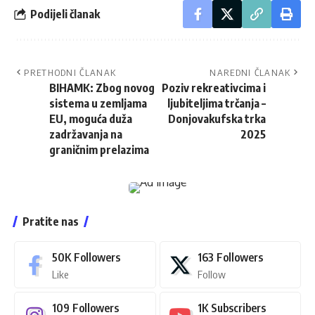
Podijeli članak
PRETHODNI ČLANAK
NAREDNI ČLANAK
BIHAMK: Zbog novog
Poziv rekreativcima i
sistema u zemljama
ljubiteljima trčanja –
EU, moguća duža
Donjovakufska trka
zadržavanja na
2025
graničnim prelazima
Pratite nas
50K
Followers
163
Followers
Like
Follow
109
Followers
1K
Subscribers