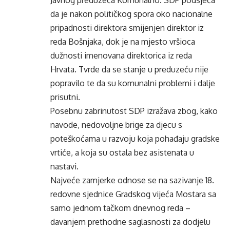
Javnog preduzeća Komunalno. SDP podsjeća
da je nakon političkog spora oko nacionalne
pripadnosti direktora smijenjen direktor iz
reda Bošnjaka, dok je na mjesto vršioca
dužnosti imenovana direktorica iz reda
Hrvata. Tvrde da se stanje u preduzeću nije
popravilo te da su komunalni problemi i dalje
prisutni.
Posebnu zabrinutost SDP izražava zbog, kako
navode, nedovoljne brige za djecu s
poteškoćama u razvoju koja pohađaju gradske
vrtiće, a koja su ostala bez asistenata u
nastavi.
Najveće zamjerke odnose se na sazivanje 18.
redovne sjednice Gradskog vijeća Mostara sa
samo jednom tačkom dnevnog reda –
davanjem prethodne saglasnosti za dodjelu