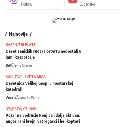
Follow
Subscribe
Najnovije
KASEN TRI PLATE
Deset zeničkih rudara četvrtu noć ostali u
jami Raspotočje
BiH
prije 57 min
MOLITVA I SVETA MISA
Devetnica Velikoj Gospi u mostarskoj
katedrali
Vijesti
prije 1h 10min
IZVJEŠTAJ CZ HNK
Požar na području Konjica i dalje aktivan,
angažirani brojni vatrogasci i helikopteri