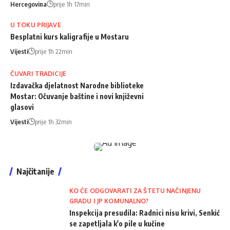
Hercegovina
prije 1h 17min
U TOKU PRIJAVE
Besplatni kurs kaligrafije u Mostaru
Vijesti
prije 1h 22min
ČUVARI TRADICIJE
Izdavačka djelatnost Narodne biblioteke
Mostar: Očuvanje baštine i novi književni
glasovi
Vijesti
prije 1h 32min
Najčitanije
KO ĆE ODGOVARATI ZA ŠTETU NAČINJENU
GRADU I JP KOMUNALNO?
Inspekcija presudila: Radnici nisu krivi, Senkić
se zapetljala k'o pile u kučine