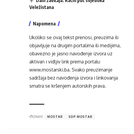
Dani zavičaja: Ratni put svjedoka
Veležistana
Napomena
Ukoliko se ovaj tekst prenosi, preuzima ili
objavljuje na drugim portalima ili medijima,
obavezno je jasno navođenje izvora uz
aktivan i vidljiv link prema portalu
www.mostarski.ba
. Svako preuzimanje
sadržaja bez navođenja izvora i linkovanja
smatra se kršenjem autorskih prava.
OZNAKE:
MOSTAR
SDP MOSTAR