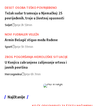
DESET OSOBA TEŠKO POVRIJEĐENO
Težak sudar tramvaja u Njemačkoj: 25
povrijeđenih, troje u životnoj opasnosti
Svijet
prije 3h 53min
NOVI FUDBALER VELEŽA
Armin Bešagić stigao među Rođene
Sport
prije 5h 59min
ZBOG POGORŠANJA HIDROLOŠKE SITUACIJE
U Konjicu zabranjeno zalijevanje vrtova i
javnih površina
Hercegovina
prije 6h 7min
Najčitanije
KO ĆE ODGOVARATI ZA ŠTETU NAČINJENU