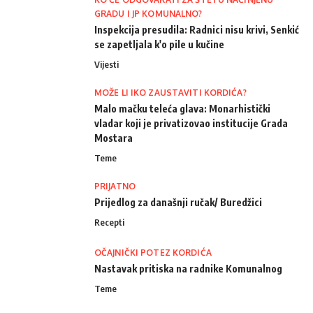
GRADU I JP KOMUNALNO?
Inspekcija presudila: Radnici nisu krivi, Senkić
se zapetljala k'o pile u kučine
Vijesti
MOŽE LI IKO ZAUSTAVITI KORDIĆA?
Malo mačku teleća glava: Monarhistički
vladar koji je privatizovao institucije Grada
Mostara
Teme
PRIJATNO
Prijedlog za današnji ručak/ Buredžici
Recepti
OČAJNIČKI POTEZ KORDIĆA
Nastavak pritiska na radnike Komunalnog
Teme