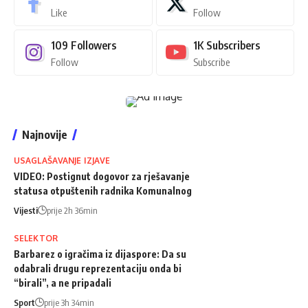
Like
Follow
109
Followers
1K
Subscribers
Follow
Subscribe
Najnovije
USAGLAŠAVANJE IZJAVE
VIDEO: Postignut dogovor za rješavanje
statusa otpuštenih radnika Komunalnog
Vijesti
prije 2h 36min
SELEKTOR
Barbarez o igračima iz dijaspore: Da su
odabrali drugu reprezentaciju onda bi
“birali”, a ne pripadali
Sport
prije 3h 34min