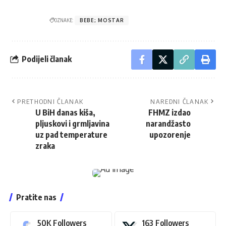
OZNAKE:
BEBE; MOSTAR
Podijeli članak
PRETHODNI ČLANAK
NAREDNI ČLANAK
U BiH danas kiša,
FHMZ izdao
pljuskovi i grmljavina
narandžasto
uz pad temperature
upozorenje
zraka
Pratite nas
50K
Followers
163
Followers