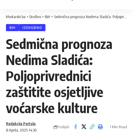
Mostarski.ba
>
Društvo
>
BiH
>
Sedmična prognoza Nedima Sladića: Poljoprivrednici zaštitite osjetljive voćarske kulture
BIH
IZDVOJENO
Sedmična prognoza
Nedima Sladića:
Poljoprivrednici
zaštitite osjetljive
voćarske kulture
Redakcija Portala
Podijeli
1 Min Read
8 Aprila, 2025 14:30