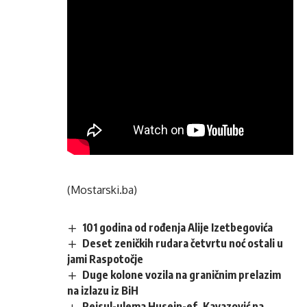
(Mostarski.ba)
101 godina od rođenja Alije Izetbegovića
Deset zeničkih rudara četvrtu noć ostali u
jami Raspotočje
Duge kolone vozila na graničnim prelazim
na izlazu iz BiH
Reisul-ulema Husein-ef. Kavazović na