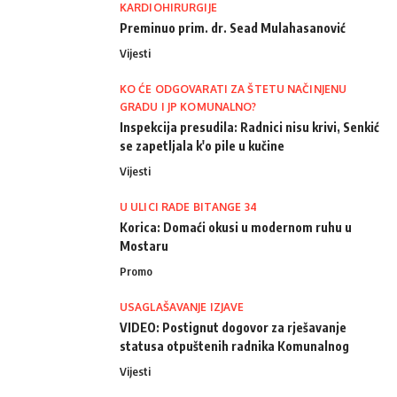
KARDIOHIRURGIJE
Preminuo prim. dr. Sead Mulahasanović
Vijesti
KO ĆE ODGOVARATI ZA ŠTETU NAČINJENU
GRADU I JP KOMUNALNO?
Inspekcija presudila: Radnici nisu krivi, Senkić
se zapetljala k'o pile u kučine
Vijesti
U ULICI RADE BITANGE 34
Korica: Domaći okusi u modernom ruhu u
Mostaru
Promo
USAGLAŠAVANJE IZJAVE
VIDEO: Postignut dogovor za rješavanje
statusa otpuštenih radnika Komunalnog
Vijesti