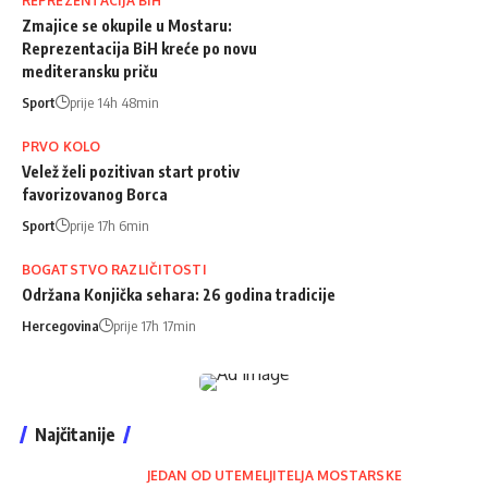
REPREZENTACIJA BIH
Zmajice se okupile u Mostaru:
Reprezentacija BiH kreće po novu
mediteransku priču
Sport
prije 14h 48min
PRVO KOLO
Velež želi pozitivan start protiv
favorizovanog Borca
Sport
prije 17h 6min
BOGATSTVO RAZLIČITOSTI
Održana Konjička sehara: 26 godina tradicije
Hercegovina
prije 17h 17min
Najčitanije
JEDAN OD UTEMELJITELJA MOSTARSKE