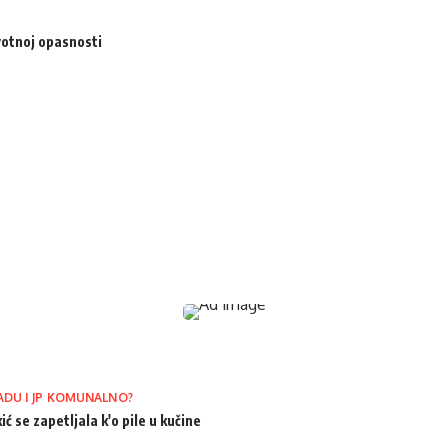
votnoj opasnosti
ADU I JP KOMUNALNO?
ić se zapetljala k'o pile u kučine