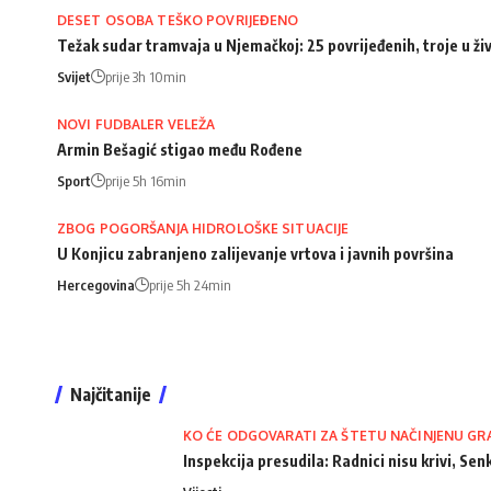
DESET OSOBA TEŠKO POVRIJEĐENO
Težak sudar tramvaja u Njemačkoj: 25 povrijeđenih, troje u ži
Svijet
prije 3h 10min
NOVI FUDBALER VELEŽA
Armin Bešagić stigao među Rođene
Sport
prije 5h 16min
ZBOG POGORŠANJA HIDROLOŠKE SITUACIJE
U Konjicu zabranjeno zalijevanje vrtova i javnih površina
Hercegovina
prije 5h 24min
Najčitanije
KO ĆE ODGOVARATI ZA ŠTETU NAČINJENU GR
Inspekcija presudila: Radnici nisu krivi, Senk