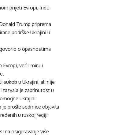
m prijeti Evropi, Indo-
k Donald Trump priprema
irane podrške Ukrajini u
 govorio o opasnostima
Evropi, već i miru i
e.
sukob u Ukrajini, ali nije
izazvala je zabrinutost u
pomogne Ukrajini.
 je prošle sedmice objavila
eđenih u ruskoj regiji
si na osiguravanje više