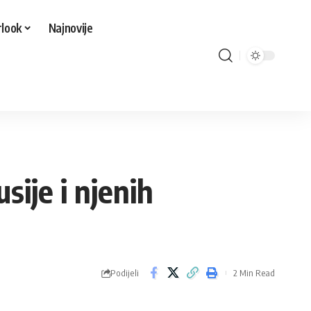
look
Najnovije
ije i njenih
Podijeli
2 Min Read