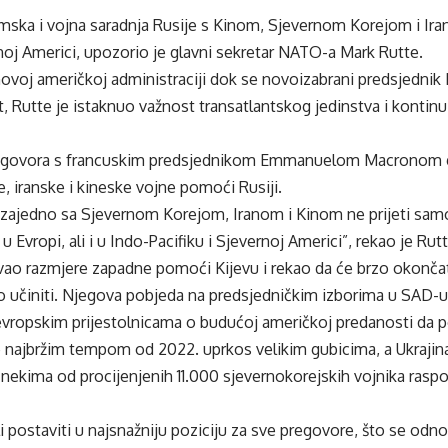
ska i vojna saradnja Rusije s Kinom, Sjevernom Korejom i Irano
rnoj Americi, upozorio je glavni sekretar NATO-a Mark Rutte.
 novoj američkoj administraciji dok se novoizabrani predsjedni
, Rutte je istaknuo važnost transatlantskog jedinstva i kontinu
 razgovora s francuskim predsjednikom Emmanuelom Macronom
, iranske i kineske vojne pomoći Rusiji.
i zajedno sa Sjevernom Korejom, Iranom i Kinom ne prijeti samo 
u Evropi, ali i u Indo-Pacifiku i Sjevernoj Americi”, rekao je Rutt
vao razmjere zapadne pomoći Kijevu i rekao da će brzo okončati 
 učiniti. Njegova pobjeda na predsjedničkim izborima u SAD-u 
 evropskim prijestolnicama o budućoj američkoj predanosti da 
 najbržim tempom od 2022. uprkos velikim gubicima, a Ukrajina
 nekima od procijenjenih 11.000 sjevernokorejskih vojnika raspor
li postaviti u najsnažniju poziciju za sve pregovore, što se odno