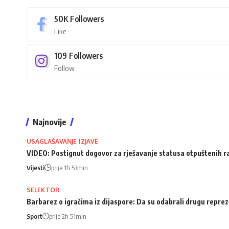
50K
Followers
Like
109
Followers
Follow
Najnovije
USAGLAŠAVANJE IZJAVE
VIDEO: Postignut dogovor za rješavanje statusa otpuštenih 
Vijesti
prije 1h 53min
SELEKTOR
Barbarez o igračima iz dijaspore: Da su odabrali drugu repreze
Sport
prije 2h 51min