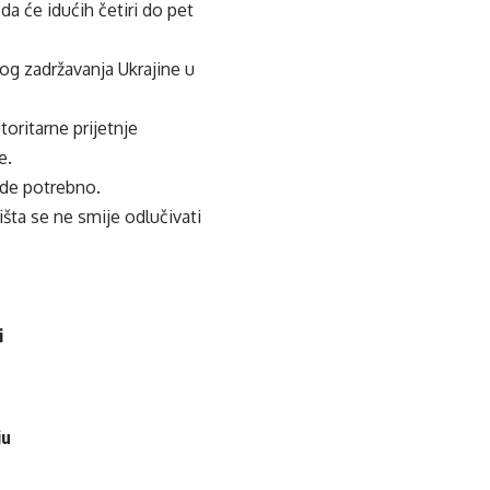
 da će idućih četiri do pet
og zadržavanja Ukrajine u
oritarne prijetnje
e.
ude potrebno.
ta se ne smije odlučivati ​​
i
ju