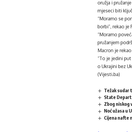
oružja i pružanje
mjeseci biti klju
“Moramo se ponov
borbi”, rekao je 
“Moramo povećati
pružanjem podršk
Macron je rekao 
“To je jedini put
o Ukrajini bez Uk
(Vijesti.ba)
Težak sudar t
State Departm
Zbog niskog 
Noć užasa u U
Cijena nafte 