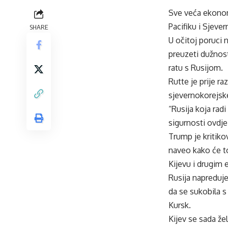
Sve veća ekonom
Pacifiku i Sjeve
SHARE
U očitoj poruci
preuzeti dužnost
ratu s Rusijom.
Rutte je prije
sjevernokorejske
“Rusija koja rad
sigurnosti ovdje 
Trump je kritiko
naveo kako će to
Kijevu i drugim
Rusija napreduje
da se sukobila s
Kursk.
Kijev se sada že