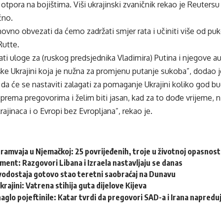
 otpora na bojištima. Viši ukrajinski zvaničnik rekao je Reutersu
čno.
no obvezati da ćemo zadržati smjer rata i učiniti više od puk
Rutte.
 uloge za (ruskog predsjednika Vladimira) Putina i njegove aut
e Ukrajini koja je nužna za promjenu putanje sukoba”, dodao j
da će se nastaviti zalagati za pomaganje Ukrajini koliko god b
 prema pregovorima i želim biti jasan, kad za to dođe vrijeme, niš
rajinaca i o Evropi bez Evropljana”, rekao je.
ramvaja u Njemačkoj: 25 povrijeđenih, troje u životnoj opasnost
ent: Razgovori Libana i Izraela nastavljaju se danas
vodostaja gotovo stao teretni saobraćaj na Dunavu
krajini: Vatrena stihija guta dijelove Kijeva
naglo pojeftinile: Katar tvrdi da pregovori SAD-a i Irana napredu