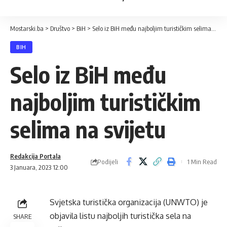
Mostarski.ba
>
Društvo
>
BiH
>
Selo iz BiH među najboljim turističkim selima na svijetu
BIH
Selo iz BiH među
najboljim turističkim
selima na svijetu
Redakcija Portala
Podijeli
1 Min Read
3 Januara, 2023 12:00
Svjetska turistička organizacija (UNWTO) je
objavila listu najboljih turistička sela na
SHARE