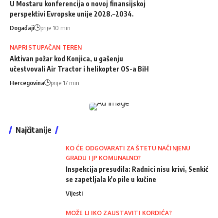
U Mostaru konferencija o novoj finansijskoj
perspektivi Evropske unije 2028.–2034.
Događaji
prije 10 min
NAPRISTUPAČAN TEREN
Aktivan požar kod Konjica, u gašenju
učestvovali Air Tractor i helikopter OS-a BiH
Hercegovina
prije 17 min
Najčitanije
KO ĆE ODGOVARATI ZA ŠTETU NAČINJENU
GRADU I JP KOMUNALNO?
Inspekcija presudila: Radnici nisu krivi, Senkić
se zapetljala k'o pile u kučine
Vijesti
MOŽE LI IKO ZAUSTAVITI KORDIĆA?