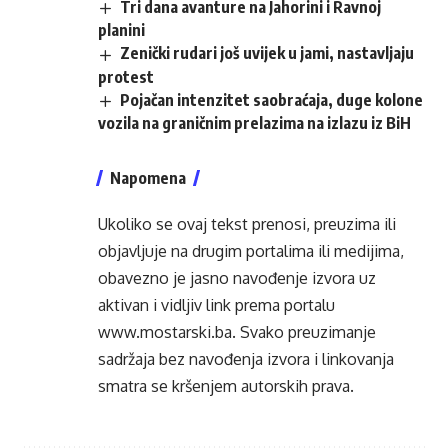
Tri dana avanture na Jahorini i Ravnoj
planini
Zenički rudari još uvijek u jami, nastavljaju
protest
Pojačan intenzitet saobraćaja, duge kolone
vozila na graničnim prelazima na izlazu iz BiH
Napomena
Ukoliko se ovaj tekst prenosi, preuzima ili
objavljuje na drugim portalima ili medijima,
obavezno je jasno navođenje izvora uz
aktivan i vidljiv link prema portalu
www.mostarski.ba
. Svako preuzimanje
sadržaja bez navođenja izvora i linkovanja
smatra se kršenjem autorskih prava.