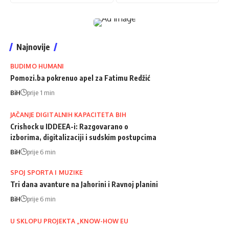
Najnovije
BUDIMO HUMANI
Pomozi.ba pokrenuo apel za Fatimu Redžić
BiH
prije 1 min
JAČANJE DIGITALNIH KAPACITETA BIH
Crishock u IDDEEA-i: Razgovarano o
izborima, digitalizaciji i sudskim postupcima
BiH
prije 6 min
SPOJ SPORTA I MUZIKE
Tri dana avanture na Jahorini i Ravnoj planini
BiH
prije 6 min
U SKLOPU PROJEKTA „KNOW-HOW EU