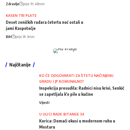
Zdravlje
prije 1h 48min
KASEN TRI PLATE
Deset zeničkih rudara četvrtu noć ostali u
jami Raspotočje
BiH
prije 3h 3min
Najčitanije
KO ĆE ODGOVARATI ZA ŠTETU NAČINJENU
GRADU I JP KOMUNALNO?
Inspekcija presudila: Radnici nisu krivi, Senkić
se zapetljala k'o pile u kučine
Vijesti
U ULICI RADE BITANGE 34
Korica: Domaći okusi u modernom ruhu u
Mostaru