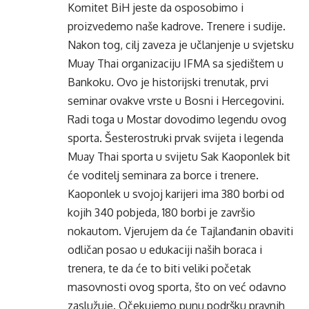
Komitet BiH jeste da osposobimo i
proizvedemo naše kadrove. Trenere i sudije.
Nakon tog, cilj zaveza je učlanjenje u svjetsku
Muay Thai organizaciju IFMA sa sjedištem u
Bankoku. Ovo je historijski trenutak, prvi
seminar ovakve vrste u Bosni i Hercegovini.
Radi toga u Mostar dovodimo legendu ovog
sporta. Šesterostruki prvak svijeta i legenda
Muay Thai sporta u svijetu Sak Kaoponlek bit
će voditelj seminara za borce i trenere.
Kaoponlek u svojoj karijeri ima 380 borbi od
kojih 340 pobjeda, 180 borbi je završio
nokautom. Vjerujem da će Tajlanđanin obaviti
odličan posao u edukaciji naših boraca i
trenera, te da će to biti veliki početak
masovnosti ovog sporta, što on već odavno
zaslužuje. Očekujemo punu podršku pravnih