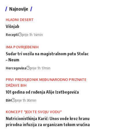
Najnovije
HLADNI DESERT
Višnjab
Recepti
prije 1h 14min
IMA POVRIJEĐENIH
Sudar tri vozila na magistralnom putu Stolac
– Neum
Hercegovina
prije 1h 17min
PRVI PREDSJEDNIK MEĐUNARODNO PRIZNATE
DRŽAVE BIH
101 godina od rođenja Alije Izetbegovića
BiH
prije 1h 36min
KONCEPT "JEDITE SVOJU VODU"
Nutricionistkinja Karić: Unos vode kroz hranu
prirodna infuzija za organizam tokom vrućina