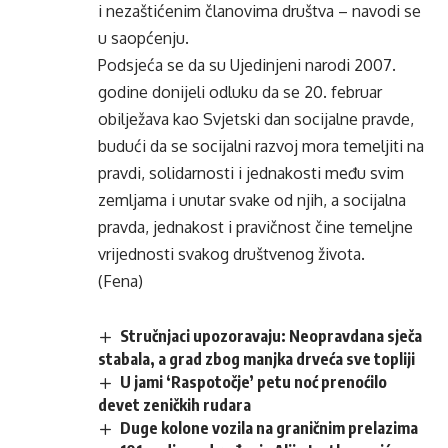
i nezaštićenim članovima društva – navodi se
u saopćenju.
Podsjeća se da su Ujedinjeni narodi 2007.
godine donijeli odluku da se 20. februar
obilježava kao Svjetski dan socijalne pravde,
budući da se socijalni razvoj mora temeljiti na
pravdi, solidarnosti i jednakosti među svim
zemljama i unutar svake od njih, a socijalna
pravda, jednakost i pravičnost čine temeljne
vrijednosti svakog društvenog života.
(Fena)
Stručnjaci upozoravaju: Neopravdana sječa
stabala, a grad zbog manjka drveća sve topliji
U jami ‘Raspotočje’ petu noć prenoćilo
devet zeničkih rudara
Duge kolone vozila na graničnim prelazima