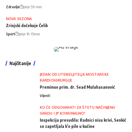
Zdravlje
prije 59 min
NOVA SEZONA
Zrinjski dočekuje Čelik
Sport
prije 1h 15min
Najčitanije
JEDAN OD UTEMELJITELJA MOSTARSKE
KARDIOHIRURGIJE
Preminuo prim. dr. Sead Mulahasanović
Vijesti
KO ĆE ODGOVARATI ZA ŠTETU NAČINJENU
GRADU I JP KOMUNALNO?
Inspekcija presudila: Radnici nisu krivi, Senkić
se zapetljala k'o pile u kučine