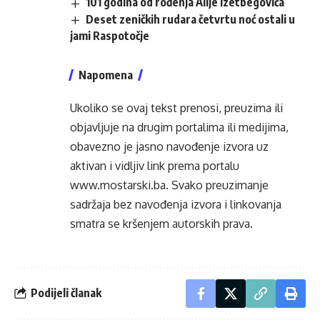
101 godina od rođenja Alije Izetbegovića
Deset zeničkih rudara četvrtu noć ostali u
jami Raspotočje
Napomena
Ukoliko se ovaj tekst prenosi, preuzima ili
objavljuje na drugim portalima ili medijima,
obavezno je jasno navođenje izvora uz
aktivan i vidljiv link prema portalu
www.mostarski.ba
. Svako preuzimanje
sadržaja bez navođenja izvora i linkovanja
smatra se kršenjem autorskih prava.
Podijeli članak