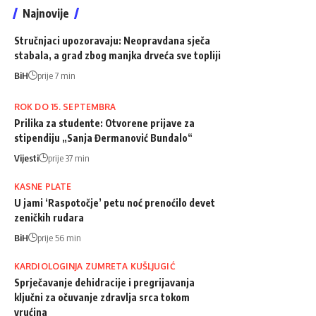
Najnovije
Stručnjaci upozoravaju: Neopravdana sječa
stabala, a grad zbog manjka drveća sve topliji
BiH
prije 7 min
ROK DO 15. SEPTEMBRA
Prilika za studente: Otvorene prijave za
stipendiju „Sanja Đermanović Bundalo“
Vijesti
prije 37 min
KASNE PLATE
U jami ‘Raspotočje’ petu noć prenoćilo devet
zeničkih rudara
BiH
prije 56 min
KARDIOLOGINJA ZUMRETA KUŠLJUGIĆ
Sprječavanje dehidracije i pregrijavanja
ključni za očuvanje zdravlja srca tokom
vrućina