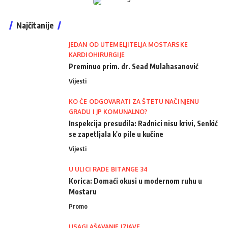
Najčitanije
JEDAN OD UTEMELJITELJA MOSTARSKE
KARDIOHIRURGIJE
Preminuo prim. dr. Sead Mulahasanović
Vijesti
KO ĆE ODGOVARATI ZA ŠTETU NAČINJENU
GRADU I JP KOMUNALNO?
Inspekcija presudila: Radnici nisu krivi, Senkić
se zapetljala k'o pile u kučine
Vijesti
U ULICI RADE BITANGE 34
Korica: Domaći okusi u modernom ruhu u
Mostaru
Promo
USAGLAŠAVANJE IZJAVE