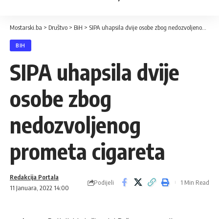
Mostarski.ba
>
Društvo
>
BiH
>
SIPA uhapsila dvije osobe zbog nedozvoljenog prometa cigareta
BIH
SIPA uhapsila dvije
osobe zbog
nedozvoljenog
prometa cigareta
Redakcija Portala
Podijeli
1 Min Read
11 Januara, 2022 14:00