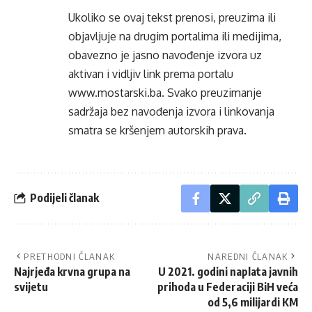
Ukoliko se ovaj tekst prenosi, preuzima ili
objavljuje na drugim portalima ili medijima,
obavezno je jasno navođenje izvora uz
aktivan i vidljiv link prema portalu
www.mostarski.ba
. Svako preuzimanje
sadržaja bez navođenja izvora i linkovanja
smatra se kršenjem autorskih prava.
Podijeli članak
PRETHODNI ČLANAK
NAREDNI ČLANAK
Najrjeđa krvna grupa na
U 2021. godini naplata javnih
svijetu
prihoda u Federaciji BiH veća
od 5,6 milijardi KM