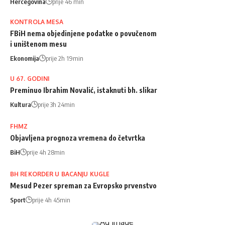
Hercegovina
prije 46 min
KONTROLA MESA
FBiH nema objedinjene podatke o povučenom
i uništenom mesu
Ekonomija
prije 2h 19min
U 67. GODINI
Preminuo Ibrahim Novalić, istaknuti bh. slikar
Kultura
prije 3h 24min
FHMZ
Objavljena prognoza vremena do četvrtka
BiH
prije 4h 28min
BH REKORDER U BACANJU KUGLE
Mesud Pezer spreman za Evropsko prvenstvo
Sport
prije 4h 45min