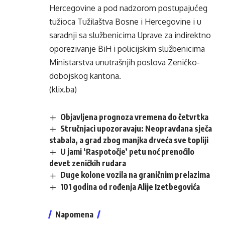
Hercegovine a pod nadzorom postupajućeg
tužioca Tužilaštva Bosne i Hercegovine i u
saradnji sa službenicima Uprave za indirektno
oporezivanje BiH i policijskim službenicima
Ministarstva unutrašnjih poslova Zeničko-
dobojskog kantona.
(klix.ba)
Objavljena prognoza vremena do četvrtka
Stručnjaci upozoravaju: Neopravdana sječa
stabala, a grad zbog manjka drveća sve topliji
U jami ‘Raspotočje’ petu noć prenoćilo
devet zeničkih rudara
Duge kolone vozila na graničnim prelazima
101 godina od rođenja Alije Izetbegovića
Napomena