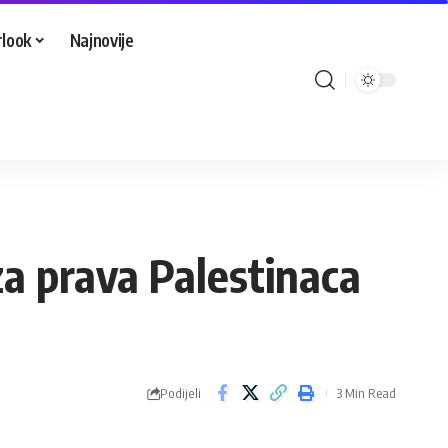
look
Najnovije
za prava Palestinaca
Podijeli
3 Min Read