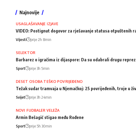
Najnovije
USAGLAŠAVANJE IZJAVE
VIDEO: Postignut dogovor za rješavanje statusa otpuštenih 
Vijesti
prije 2h 8min
SELEKTOR
Barbarez o igračima iz dijaspore: Da su odabrali drugu repreze
Sport
prije 3h 5min
DESET OSOBA TEŠKO POVRIJEĐENO
Težak sudar tramvaja u Njemačkoj: 25 povrijeđenih, troje u ži
Svijet
prije 3h 24min
NOVI FUDBALER VELEŽA
Armin Bešagić stigao među Rođene
Sport
prije 5h 30min