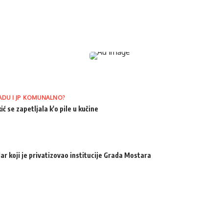
ADU I JP KOMUNALNO?
ić se zapetljala k'o pile u kučine
ar koji je privatizovao institucije Grada Mostara