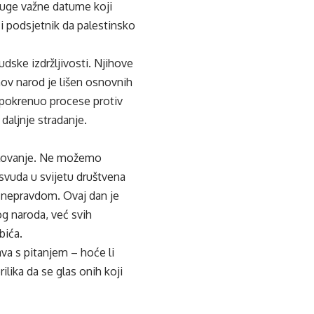
ruge važne datume koji
i podsjetnik da palestinsko
udske izdržljivosti. Njihove
hov narod je lišen osnovnih
e pokrenuo procese protiv
daljnje stradanje.
jelovanje. Ne možemo
osvuda u svijetu društvena
d nepravdom. Ovaj dan je
g naroda, već svih
bića.
ava s pitanjem – hoće li
ilika da se glas onih koji