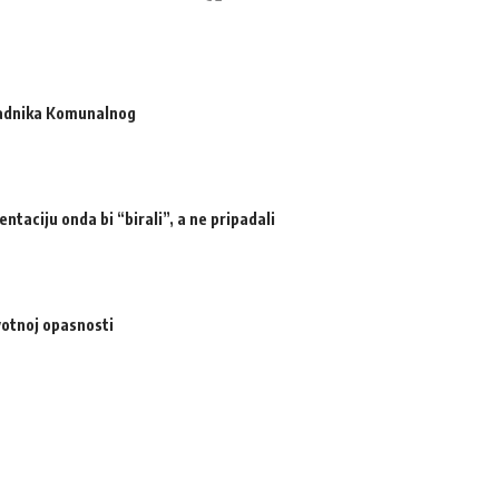
radnika Komunalnog
ntaciju onda bi “birali”, a ne pripadali
votnoj opasnosti