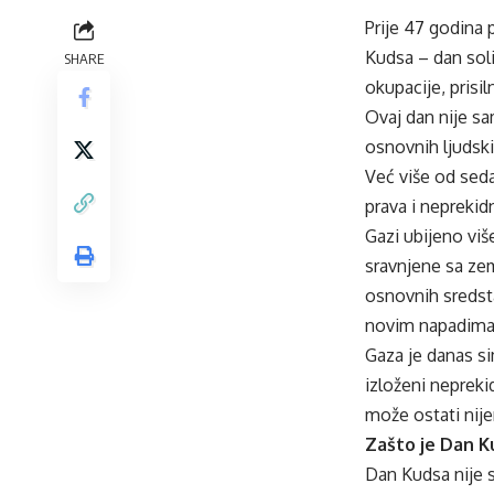
Prije 47 godina 
Kudsa – dan soli
SHARE
okupacije, prisil
Ovaj dan nije sa
osnovnih ljudski
Već više od sed
prava i neprekid
Gazi ubijeno viš
sravnjene sa zem
osnovnih sredst
novim napadima
Gaza je danas si
izloženi neprek
može ostati nije
Zašto je Dan K
Dan Kudsa nije s