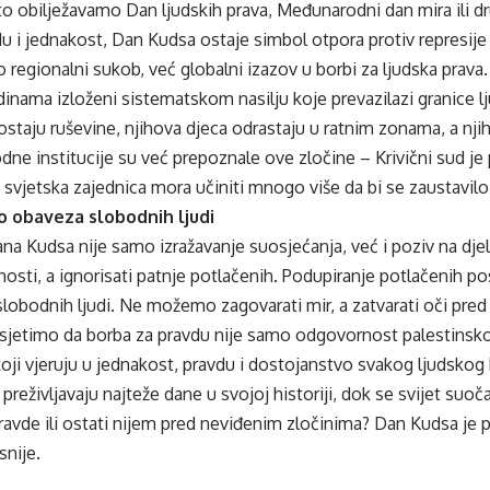
to obilježavamo Dan ljudskih prava, Međunarodni dan mira ili d
 i jednakost, Dan Kudsa ostaje simbol otpora protiv represije 
o regionalni sukob, već globalni izazov u borbi za ljudska prava.
dinama izloženi sistematskom nasilju koje prevazilazi granice lj
staju ruševine, njihova djeca odrastaju u ratnim zonama, a nji
ne institucije su već prepoznale ove zločine – Krivični sud j
 svjetska zajednica mora učiniti mnogo više da bi se zaustavilo 
o obaveza slobodnih ljudi
ana Kudsa nije samo izražavanje suosjećanja, već i poziv na d
osti, a ignorisati patnje potlačenih. Podupiranje potlačenih p
slobodnih ljudi. Ne možemo zagovarati mir, a zatvarati oči pre
odsjetimo da borba za pravdu nije samo odgovornost palestinsko
koji vjeruju u jednakost, pravdu i dostojanstvo svakog ljudskog 
preživljavaju najteže dane u svojoj historiji, dok se svijet suoč
pravde ili ostati nijem pred neviđenim zločinima? Dan Kudsa je pr
snije.