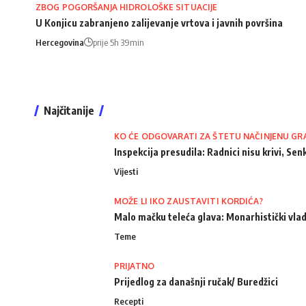
ZBOG POGORŠANJA HIDROLOŠKE SITUACIJE
U Konjicu zabranjeno zalijevanje vrtova i javnih površina
Hercegovina
prije 5h 39min
Najčitanije
KO ĆE ODGOVARATI ZA ŠTETU NAČINJENU GR
Inspekcija presudila: Radnici nisu krivi, Senk
Vijesti
MOŽE LI IKO ZAUSTAVITI KORDIĆA?
Malo mačku teleća glava: Monarhistički vlad
Teme
PRIJATNO
Prijedlog za današnji ručak/ Buredžici
Recepti