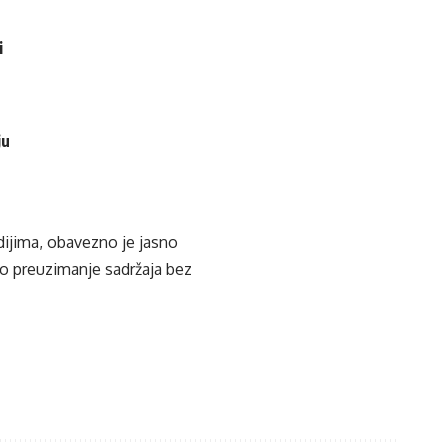
i
ju
edijima, obavezno je jasno
ko preuzimanje sadržaja bez