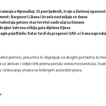
ramvaja u Njemačkoj: 25 povrijeđenih, troje u životnoj opasnost
ent: Razgovori Libana i Izraela nastavljaju se danas
vodostaja gotovo stao teretni saobraćaj na Dunavu
krajini: Vatrena stihija guta dijelove Kijeva
naglo pojeftinile: Katar tvrdi da pregovori SAD-a i Irana napredu
tekst prenosi, preuzima ili objavljuje na drugim portalima ili m
 uz aktivan i vidljiv link prema portalu
www.mostarski.ba
. Sva
 i linkovanja smatra se kršenjem autorskih prava.
A