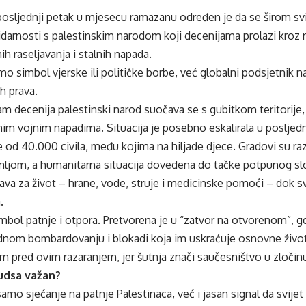
posljednji petak u mjesecu ramazanu određen je da se širom sv
darnosti s palestinskim narodom koji decenijama prolazi kroz 
nih raseljavanja i stalnih napada.
mo simbol vjerske ili političke borbe, već globalni podsjetnik n
h prava.
am decenija palestinski narod suočava se s gubitkom teritorij
nim vojnim napadima. Situacija je posebno eskalirala u posljednj
e od 40.000 civila, među kojima na hiljade djece. Gradovi su raz
ljom, a humanitarna situacija dovedena do tačke potpunog slom
ava za život – hrane, vode, struje i medicinske pomoći – dok
.
mbol patnje i otpora. Pretvorena je u “zatvor na otvorenom”, gd
idnom bombardovanju i blokadi koja im uskraćuje osnovne život
m pred ovim razaranjem, jer šutnja znači saučesništvo u zločin
udsa važan?
amo sjećanje na patnje Palestinaca, već i jasan signal da svijet