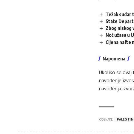
Težak sudar t
State Departm
Zbog niskog 
Noć užasa u U
Cijena nafte 
Napomena
Ukoliko se ovaj 
navođenje izvora
navođenja izvora
OZNAKE:
PALESTIN