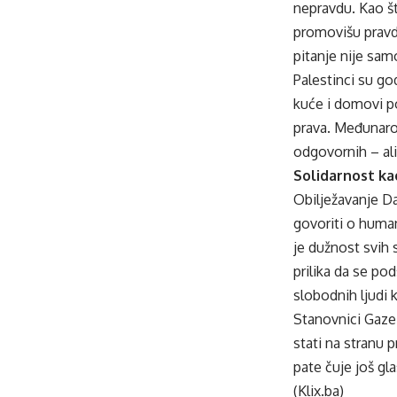
nepravdu. Kao š
promovišu pravdu
pitanje nije sam
Palestinci su go
kuće i domovi po
prava. Međunarod
odgovornih – ali
Solidarnost ka
Obilježavanje D
govoriti o human
je dužnost svih 
prilika da se p
slobodnih ljudi 
Stanovnici Gaze 
stati na stranu 
pate čuje još gla
(Klix.ba)