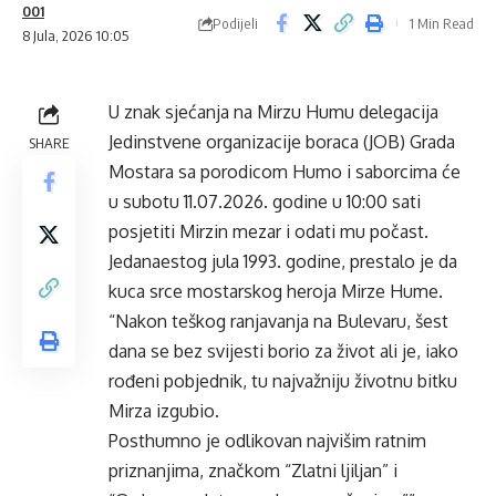
001
Podijeli
1 Min Read
8 Jula, 2026 10:05
U znak sjećanja na Mirzu Humu delegacija
Jedinstvene organizacije boraca (JOB) Grada
SHARE
Mostara sa porodicom Humo i saborcima će
u subotu 11.07.2026. godine u 10:00 sati
posjetiti Mirzin mezar i odati mu počast.
Jedanaestog jula 1993. godine, prestalo je da
kuca srce mostarskog heroja Mirze Hume.
“Nakon teškog ranjavanja na Bulevaru, šest
dana se bez svijesti borio za život ali je, iako
rođeni pobjednik, tu najvažniju životnu bitku
Mirza izgubio.
Posthumno je odlikovan najvišim ratnim
priznanjima, značkom “Zlatni ljiljan” i