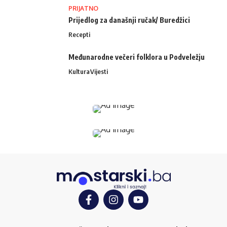
PRIJATNO
Prijedlog za današnji ručak/ Buredžici
Recepti
Međunarodne večeri folklora u Podveležju
Kultura
Vijesti