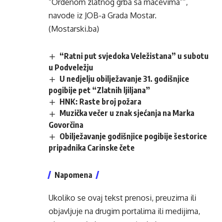
“Ordenom zlatnog grba sa mačevima””,
navode iz JOB-a Grada Mostar.
(Mostarski.ba)
“Ratni put svjedoka Veležistana” u subotu
u Podveležju
U nedjelju obilježavanje 31. godišnjice
pogibije pet “Zlatnih ljiljana”
HNK: Raste broj požara
Muzička večer u znak sjećanja na Marka
Govorčina
Obilježavanje godišnjice pogibije šestorice
pripadnika Carinske čete
Napomena
Ukoliko se ovaj tekst prenosi, preuzima ili
objavljuje na drugim portalima ili medijima,