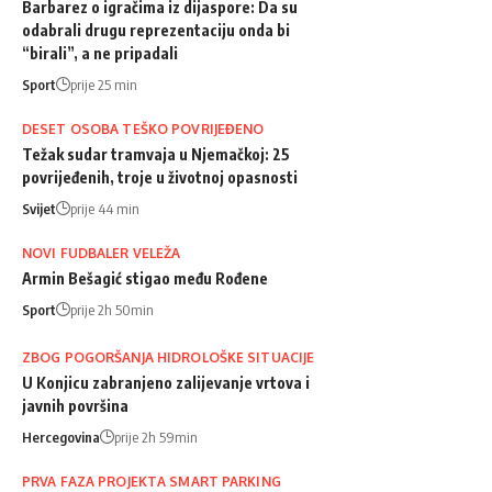
Barbarez o igračima iz dijaspore: Da su
odabrali drugu reprezentaciju onda bi
“birali”, a ne pripadali
Sport
prije 25 min
DESET OSOBA TEŠKO POVRIJEĐENO
Težak sudar tramvaja u Njemačkoj: 25
povrijeđenih, troje u životnoj opasnosti
Svijet
prije 44 min
NOVI FUDBALER VELEŽA
Armin Bešagić stigao među Rođene
Sport
prije 2h 50min
ZBOG POGORŠANJA HIDROLOŠKE SITUACIJE
U Konjicu zabranjeno zalijevanje vrtova i
javnih površina
Hercegovina
prije 2h 59min
PRVA FAZA PROJEKTA SMART PARKING