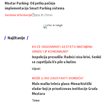
Mostar Parking: Od petka počinje
implementacija Smart Parking sistema
Servisne informacije
prije 3h 29min
Najčitanije
KO ĆE ODGOVARATI ZA ŠTETU NAČINJENU
GRADU I JP KOMUNALNO?
Inspekcija presudila: Radnici nisu krivi, Senkić
se zapetljala k'o pile u kučine
Vijesti
MOŽE LI IKO ZAUSTAVITI KORDIĆA?
Malo mačku teleća glava: Monarhistički
vladar koji je privatizovao institucije Grada
Mostara
Teme