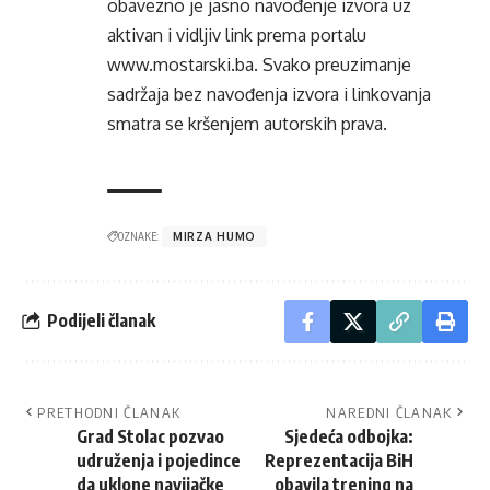
obavezno je jasno navođenje izvora uz
aktivan i vidljiv link prema portalu
www.mostarski.ba
. Svako preuzimanje
sadržaja bez navođenja izvora i linkovanja
smatra se kršenjem autorskih prava.
OZNAKE:
MIRZA HUMO
Podijeli članak
PRETHODNI ČLANAK
NAREDNI ČLANAK
Grad Stolac pozvao
Sjedeća odbojka:
udruženja i pojedince
Reprezentacija BiH
da uklone navijačke
obavila trening na