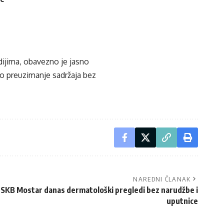
edijima, obavezno je jasno
ko preuzimanje sadržaja bez
NAREDNI ČLANAK
U SKB Mostar danas dermatološki pregledi bez narudžbe i
uputnice