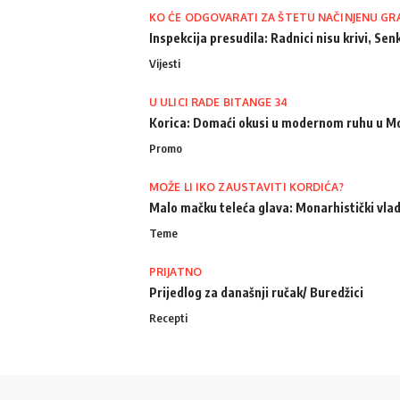
KO ĆE ODGOVARATI ZA ŠTETU NAČINJENU GR
Inspekcija presudila: Radnici nisu krivi, Senk
Vijesti
U ULICI RADE BITANGE 34
Korica: Domaći okusi u modernom ruhu u M
Promo
MOŽE LI IKO ZAUSTAVITI KORDIĆA?
Malo mačku teleća glava: Monarhistički vlad
Teme
PRIJATNO
Prijedlog za današnji ručak/ Buredžici
Recepti