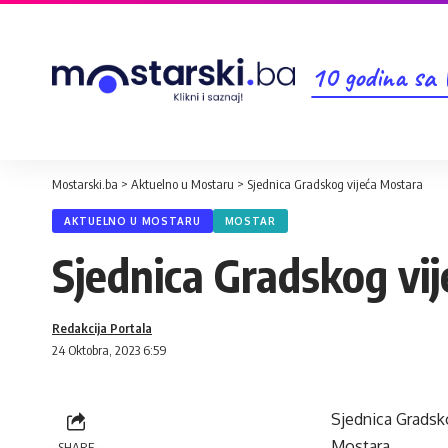
10 godina sa
Mostarski.ba
>
Aktuelno u Mostaru
>
Sjednica Gradskog vijeća Mostara
AKTUELNO U MOSTARU
MOSTAR
Sjednica Gradskog vi
Redakcija Portala
24 Oktobra, 2023 6:59
Sjednica Gradsko
Mostara.
SHARE