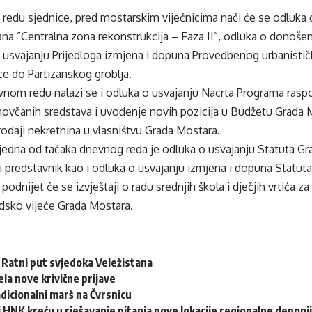
edu sjednice, pred mostarskim vijećnicima naći će se odluka o
ana ”Centralna zona rekonstrukcija – Faza II”, odluka o donošen
o usvajanju Prijedloga izmjena i dopuna Provedbenog urbanisti
e do Partizanskog groblja.
nom redu nalazi se i odluka o usvajanju Nacrta Programa raspo
 novčanih sredstava i uvođenje novih pozicija u Budžetu Grada
rodaji nekretnina u vlasništvu Grada Mostara.
jedna od tačaka dnevnog reda je odluka o usvajanju Statuta Gra
 predstavnik kao i odluka o usvajanju izmjena i dopuna Statut
odnijet će se izvještaji o radu srednjih škola i dječjih vrtića z
adsko vijeće Grada Mostara.
: Ratni put svjedoka Veležistana
ela nove krivične prijave
adicionalni marš na Čvrsnicu
 HNK kreću u rješavanje pitanja nove lokacije regionalne deponi