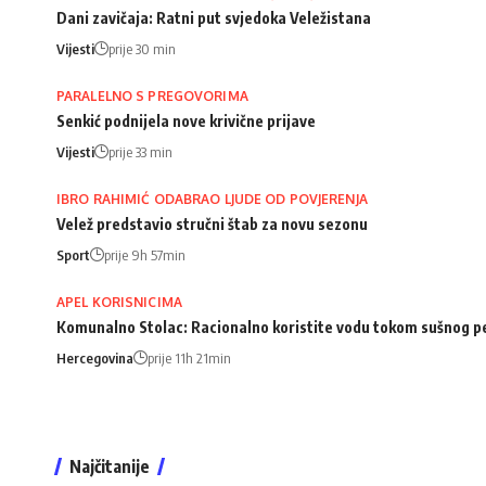
Dani zavičaja: Ratni put svjedoka Veležistana
Vijesti
prije 30 min
PARALELNO S PREGOVORIMA
Senkić podnijela nove krivične prijave
Vijesti
prije 33 min
IBRO RAHIMIĆ ODABRAO LJUDE OD POVJERENJA
Velež predstavio stručni štab za novu sezonu
Sport
prije 9h 57min
APEL KORISNICIMA
Komunalno Stolac: Racionalno koristite vodu tokom sušnog p
Hercegovina
prije 11h 21min
Najčitanije