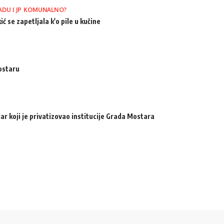
ADU I JP KOMUNALNO?
ić se zapetljala k'o pile u kučine
ostaru
ar koji je privatizovao institucije Grada Mostara