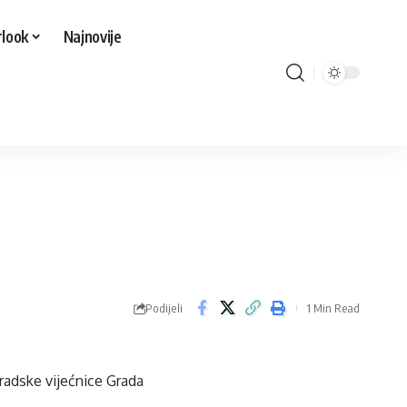
look
Najnovije
Podijeli
1 Min Read
radske vijećnice Grada