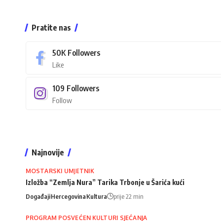
Pratite nas
50K
Followers
Like
109
Followers
Follow
Najnovije
MOSTARSKI UMJETNIK
Izložba “Zemlja Nura” Tarika Trbonje u Šarića kući
Događaji
Hercegovina
Kultura
prije 22 min
PROGRAM POSVEĆEN KULTURI SJEĆANJA