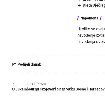
Djeca Dječij
Napomena
Ukoliko se ovaj 
navođenje izvora
navođenja izvora
Podijeli članak
PRETHODNI ČLANAK
U Luxembourgu razgovori o napretku Bosne i Hercegov