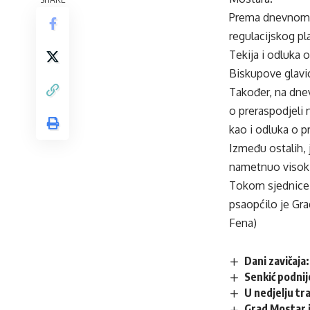
Prema dnevnom r
regulacijskog pl
Tekija i odluka 
Biskupove glavic
Također, na dnev
o preraspodjeli
kao i odluka o p
Između ostalih, 
nametnuo visoki
Tokom sjednice p
psaopćilo je Gr
Fena)
Dani zavičaja
Senkić podnij
U nedjelju tr
Grad Mostar i