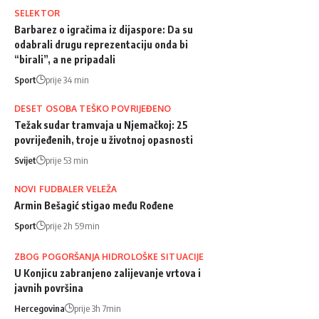
SELEKTOR
Barbarez o igračima iz dijaspore: Da su
odabrali drugu reprezentaciju onda bi
“birali”, a ne pripadali
Sport
prije 34 min
DESET OSOBA TEŠKO POVRIJEĐENO
Težak sudar tramvaja u Njemačkoj: 25
povrijeđenih, troje u životnoj opasnosti
Svijet
prije 53 min
NOVI FUDBALER VELEŽA
Armin Bešagić stigao među Rođene
Sport
prije 2h 59min
ZBOG POGORŠANJA HIDROLOŠKE SITUACIJE
U Konjicu zabranjeno zalijevanje vrtova i
javnih površina
Hercegovina
prije 3h 7min