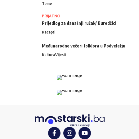
Teme
PRIJATNO
Prijedlog za današnji ručak/ Buredžici
Recepti
Međunarodne večeri folklora u Podveležju
Kultura
Vijesti