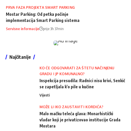
PRVA FAZA PROJEKTA SMART PARKING
Mostar Parking: Od petka počinje
implementacija Smart Parking sistema
Servisne informacije
prije 3h 37min
Najčitanije
KO ĆE ODGOVARATI ZA ŠTETU NAČINJENU
GRADU I JP KOMUNALNO?
Inspekcija presudila: Radnici nisu krivi, Senkić
se zapetljala k'o pile u kučine
Vijesti
MOŽE LI IKO ZAUSTAVITI KORDIĆA?
Malo mačku teleća glava: Monarhistički
vladar koji je privatizovao institucije Grada
Mostara