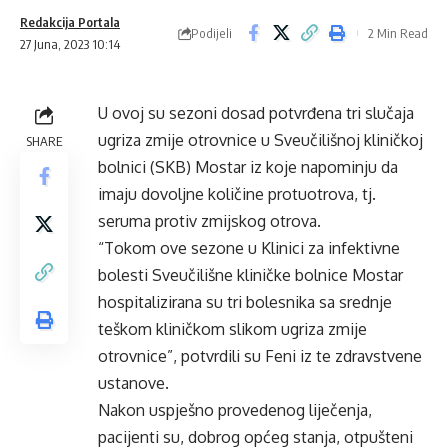
Redakcija Portala
Podijeli
2 Min Read
27 Juna, 2023 10:14
U ovoj su sezoni dosad potvrđena tri slučaja
ugriza zmije otrovnice u Sveučilišnoj kliničkoj
SHARE
bolnici (SKB) Mostar iz koje napominju da
imaju dovoljne količine protuotrova, tj.
seruma protiv zmijskog otrova.
“Tokom ove sezone u Klinici za infektivne
bolesti Sveučilišne kliničke bolnice Mostar
hospitalizirana su tri bolesnika sa srednje
teškom kliničkom slikom ugriza zmije
otrovnice”, potvrdili su Feni iz te zdravstvene
ustanove.
Nakon uspješno provedenog liječenja,
pacijenti su, dobrog općeg stanja, otpušteni