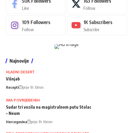
50K
Followers
163
Followers
Like
Follow
109
Followers
1K
Subscribers
Follow
Subscribe
Najnovije
HLADNI DESERT
Višnjab
Recepti
prije 1h 13min
IMA POVRIJEĐENIH
Sudar tri vozila na magistralnom putu Stolac
– Neum
Hercegovina
prije 1h 16min