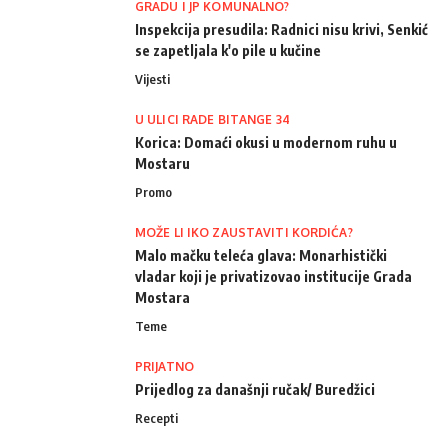
GRADU I JP KOMUNALNO?
Inspekcija presudila: Radnici nisu krivi, Senkić
se zapetljala k'o pile u kučine
Vijesti
U ULICI RADE BITANGE 34
Korica: Domaći okusi u modernom ruhu u
Mostaru
Promo
MOŽE LI IKO ZAUSTAVITI KORDIĆA?
Malo mačku teleća glava: Monarhistički
vladar koji je privatizovao institucije Grada
Mostara
Teme
PRIJATNO
Prijedlog za današnji ručak/ Buredžici
Recepti