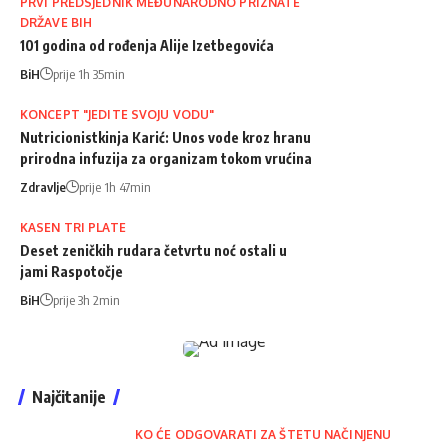
PRVI PREDSJEDNIK MEĐUNARODNO PRIZNATE
DRŽAVE BIH
101 godina od rođenja Alije Izetbegovića
BiH
prije 1h 35min
KONCEPT "JEDITE SVOJU VODU"
Nutricionistkinja Karić: Unos vode kroz hranu
prirodna infuzija za organizam tokom vrućina
Zdravlje
prije 1h 47min
KASEN TRI PLATE
Deset zeničkih rudara četvrtu noć ostali u
jami Raspotočje
BiH
prije 3h 2min
Najčitanije
KO ĆE ODGOVARATI ZA ŠTETU NAČINJENU