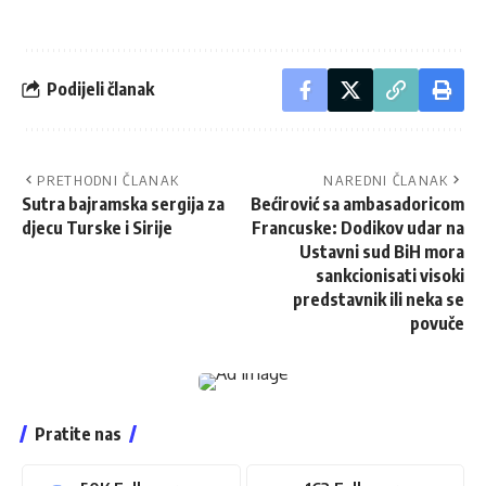
Podijeli članak
PRETHODNI ČLANAK
NAREDNI ČLANAK
Sutra bajramska sergija za
Bećirović sa ambasadoricom
djecu Turske i Sirije
Francuske: Dodikov udar na
Ustavni sud BiH mora
sankcionisati visoki
predstavnik ili neka se
povuče
Pratite nas