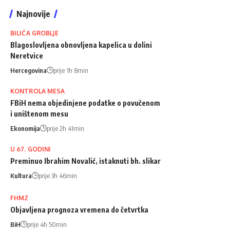
Najnovije
BILIĆA GROBLJE
Blagoslovljena obnovljena kapelica u dolini
Neretvice
Hercegovina
prije 1h 8min
KONTROLA MESA
FBiH nema objedinjene podatke o povučenom
i uništenom mesu
Ekonomija
prije 2h 41min
U 67. GODINI
Preminuo Ibrahim Novalić, istaknuti bh. slikar
Kultura
prije 3h 46min
FHMZ
Objavljena prognoza vremena do četvrtka
BiH
prije 4h 50min