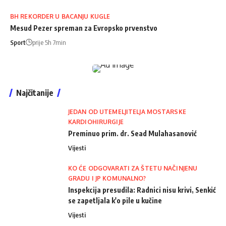
BH REKORDER U BACANJU KUGLE
Mesud Pezer spreman za Evropsko prvenstvo
Sport
prije 5h 7min
Najčitanije
JEDAN OD UTEMELJITELJA MOSTARSKE
KARDIOHIRURGIJE
Preminuo prim. dr. Sead Mulahasanović
Vijesti
KO ĆE ODGOVARATI ZA ŠTETU NAČINJENU
GRADU I JP KOMUNALNO?
Inspekcija presudila: Radnici nisu krivi, Senkić
se zapetljala k'o pile u kučine
Vijesti