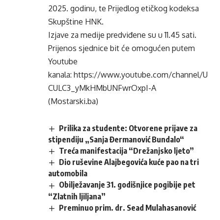
2025. godinu, te Prijedlog etičkog kodeksa
Skupštine HNK.
Izjave za medije predviđene su u 11.45 sati.
Prijenos sjednice bit će omogućen putem
Youtube
kanala:
https://www.youtube.com/channel/U
CULC3_yMkHMbUNFwrOxpI-A
(Mostarski.ba)
Prilika za studente: Otvorene prijave za
stipendiju „Sanja Đermanović Bundalo“
Treća manifestacija “Drežanjsko ljeto”
Dio ruševine Alajbegovića kuće pao na tri
automobila
Obilježavanje 31. godišnjice pogibije pet
“Zlatnih ljiljana”
Preminuo prim. dr. Sead Mulahasanović