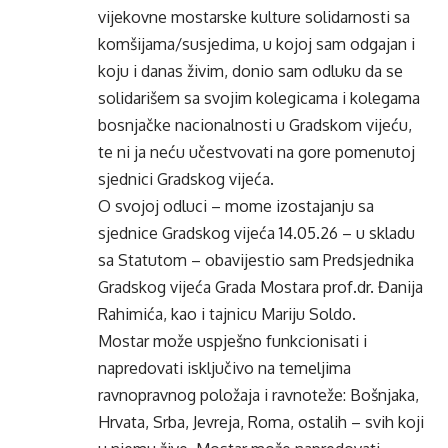
vijekovne mostarske kulture solidarnosti sa
komšijama/susjedima, u kojoj sam odgajan i
koju i danas živim, donio sam odluku da se
solidarišem sa svojim kolegicama i kolegama
bosnjačke nacionalnosti u Gradskom vijeću,
te ni ja neću učestvovati na gore pomenutoj
sjednici Gradskog vijeća.
O svojoj odluci – mome izostajanju sa
sjednice Gradskog vijeća 14.05.26 – u skladu
sa Statutom – obavijestio sam Predsjednika
Gradskog vijeća Grada Mostara prof.dr. Đanija
Rahimića, kao i tajnicu Mariju Soldo.
Mostar može uspješno funkcionisati i
napredovati isključivo na temeljima
ravnopravnog položaja i ravnoteže: Bošnjaka,
Hrvata, Srba, Jevreja, Roma, ostalih – svih koji