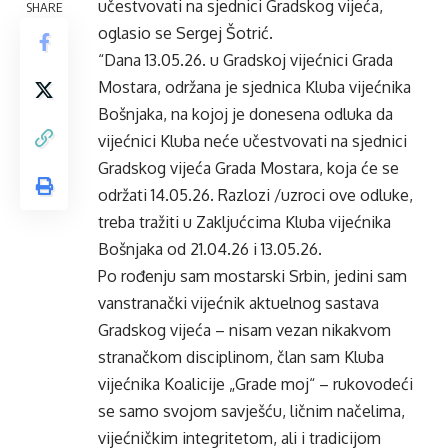
učestvovati na sjednici Gradskog vijeća,
SHARE
oglasio se Sergej Šotrić.
“Dana 13.05.26. u Gradskoj vijećnici Grada
Mostara, održana je sjednica Kluba vijećnika
Bošnjaka, na kojoj je donesena odluka da
vijećnici Kluba neće učestvovati na sjednici
Gradskog vijeća Grada Mostara, koja će se
održati 14.05.26. Razlozi /uzroci ove odluke,
treba tražiti u Zakljućcima Kluba vijećnika
Bošnjaka od 21.04.26 i 13.05.26.
Po rođenju sam mostarski Srbin, jedini sam
vanstranački vijećnik aktuelnog sastava
Gradskog vijeća – nisam vezan nikakvom
stranačkom disciplinom, član sam Kluba
vijećnika Koalicije „Grade moj“ – rukovodeći
se samo svojom savješću, ličnim načelima,
vijećničkim integritetom, ali i tradicijom