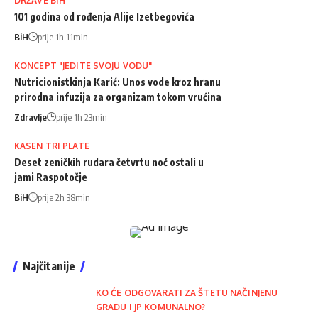
DRŽAVE BIH
101 godina od rođenja Alije Izetbegovića
BiH
prije 1h 11min
KONCEPT "JEDITE SVOJU VODU"
Nutricionistkinja Karić: Unos vode kroz hranu
prirodna infuzija za organizam tokom vrućina
Zdravlje
prije 1h 23min
KASEN TRI PLATE
Deset zeničkih rudara četvrtu noć ostali u
jami Raspotočje
BiH
prije 2h 38min
Najčitanije
KO ĆE ODGOVARATI ZA ŠTETU NAČINJENU
GRADU I JP KOMUNALNO?