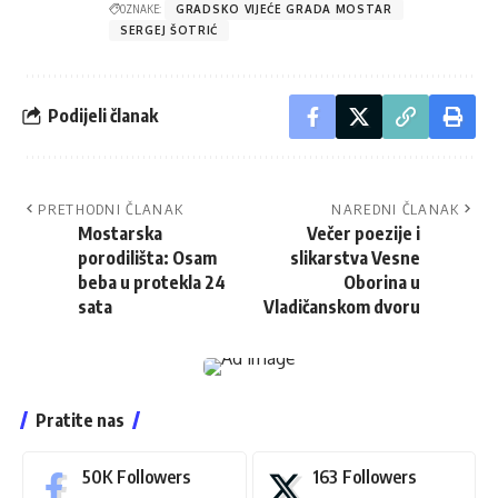
OZNAKE:
GRADSKO VIJEĆE GRADA MOSTAR
SERGEJ ŠOTRIĆ
Podijeli članak
PRETHODNI ČLANAK
NAREDNI ČLANAK
Mostarska
Večer poezije i
porodilišta: Osam
slikarstva Vesne
beba u protekla 24
Oborina u
sata
Vladičanskom dvoru
Pratite nas
50K
Followers
163
Followers