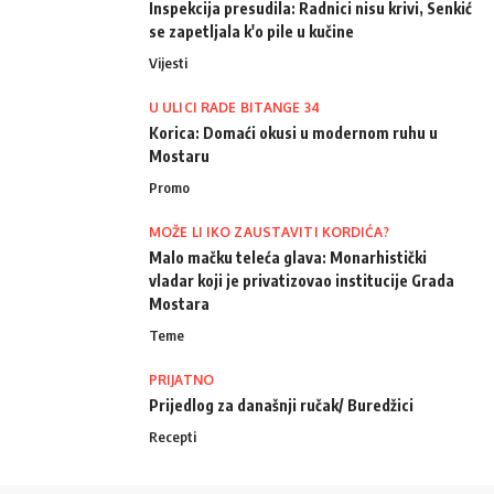
Inspekcija presudila: Radnici nisu krivi, Senkić
se zapetljala k'o pile u kučine
Vijesti
U ULICI RADE BITANGE 34
Korica: Domaći okusi u modernom ruhu u
Mostaru
Promo
MOŽE LI IKO ZAUSTAVITI KORDIĆA?
Malo mačku teleća glava: Monarhistički
vladar koji je privatizovao institucije Grada
Mostara
Teme
PRIJATNO
Prijedlog za današnji ručak/ Buredžici
Recepti