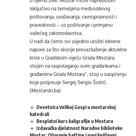
u njemu žive, Mostar može napredovati
isključivo na temeljima međusobnog
poštovanja, uvažavanja, ravnopravnosti i
pravednosti – uz poštivanje i primjenu
važećeg zakonodavstva.
U nadi da ćemo svi zajedno uložiti iskrene
napore za što skorije prevazilaženje aktuelne
krize u Gradskom vijeću Grada Mostara,
stojim na raspolaganju svim građankama i
građanima Grada Mostara”, stoji u saopćenju
koje potpisuje Sergej Sergio Šotrić.
(Mostarski.ba)
Devetnica Velikoj Gospi u mostarskoj
katedrali
Besplatni kurs kaligrafije u Mostaru
Izdavačka djelatnost Narodne biblioteke
Mostar: Očuvanje baštine i novi književni