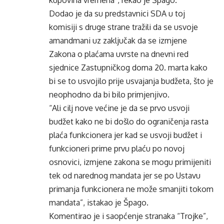
kupovina vremena”, rekao je Špago.
Dodao je da su predstavnici SDA u toj
komisiji s druge strane tražili da se usvoje
amandmani uz zaključak da se izmjene
Zakona o plaćama uvrste na dnevni red
sjednice Zastupničkog doma 20. marta kako
bi se to usvojilo prije usvajanja budžeta, što je
neophodno da bi bilo primjenjivo.
“Ali cilj nove većine je da se prvo usvoji
budžet kako ne bi došlo do ograničenja rasta
plaća funkcionera jer kad se usvoji budžet i
funkcioneri prime prvu plaću po novoj
osnovici, izmjene zakona se mogu primijeniti
tek od narednog mandata jer se po Ustavu
primanja funkcionera ne može smanjiti tokom
mandata”, istakao je Špago.
Komentirao je i saopćenje stranaka “Trojke”,