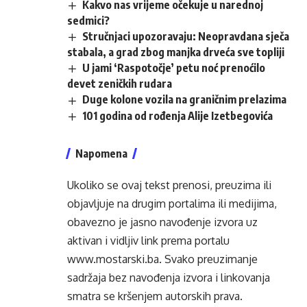
Kakvo nas vrijeme očekuje u narednoj
sedmici?
Stručnjaci upozoravaju: Neopravdana sječa
stabala, a grad zbog manjka drveća sve topliji
U jami ‘Raspotočje’ petu noć prenoćilo
devet zeničkih rudara
Duge kolone vozila na graničnim prelazima
101 godina od rođenja Alije Izetbegovića
Napomena
Ukoliko se ovaj tekst prenosi, preuzima ili
objavljuje na drugim portalima ili medijima,
obavezno je jasno navođenje izvora uz
aktivan i vidljiv link prema portalu
www.mostarski.ba
. Svako preuzimanje
sadržaja bez navođenja izvora i linkovanja
smatra se kršenjem autorskih prava.