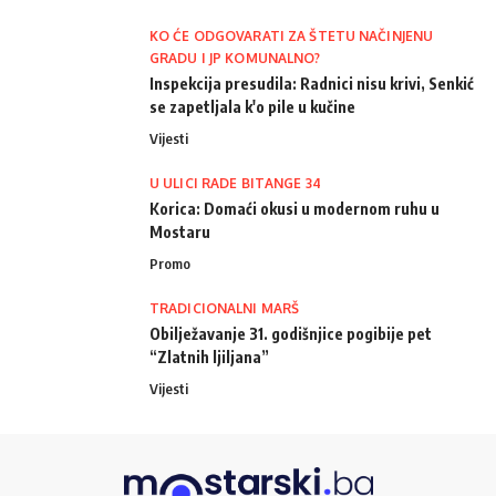
KO ĆE ODGOVARATI ZA ŠTETU NAČINJENU
GRADU I JP KOMUNALNO?
Inspekcija presudila: Radnici nisu krivi, Senkić
se zapetljala k'o pile u kučine
Vijesti
U ULICI RADE BITANGE 34
Korica: Domaći okusi u modernom ruhu u
Mostaru
Promo
TRADICIONALNI MARŠ
Obilježavanje 31. godišnjice pogibije pet
“Zlatnih ljiljana”
Vijesti