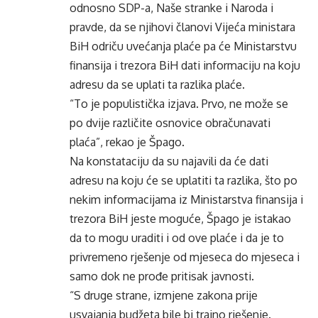
odnosno SDP-a, Naše stranke i Naroda i
pravde, da se njihovi članovi Vijeća ministara
BiH odriču uvećanja plaće pa će Ministarstvu
finansija i trezora BiH dati informaciju na koju
adresu da se uplati ta razlika plaće.
“To je populistička izjava. Prvo, ne može se
po dvije različite osnovice obračunavati
plaća”, rekao je Špago.
Na konstataciju da su najavili da će dati
adresu na koju će se uplatiti ta razlika, što po
nekim informacijama iz Ministarstva finansija i
trezora BiH jeste moguće, Špago je istakao
da to mogu uraditi i od ove plaće i da je to
privremeno rješenje od mjeseca do mjeseca i
samo dok ne prođe pritisak javnosti.
“S druge strane, izmjene zakona prije
usvajanja budžeta bile bi trajno rješenje.