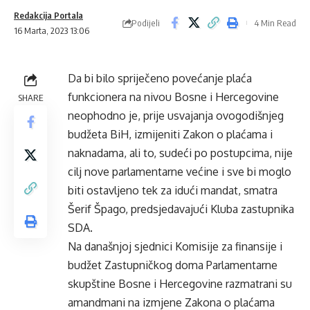
Redakcija Portala
Podijeli
4 Min Read
16 Marta, 2023 13:06
Da bi bilo spriječeno povećanje plaća
funkcionera na nivou Bosne i Hercegovine
SHARE
neophodno je, prije usvajanja ovogodišnjeg
budžeta BiH, izmijeniti Zakon o plaćama i
naknadama, ali to, sudeći po postupcima, nije
cilj nove parlamentarne većine i sve bi moglo
biti ostavljeno tek za idući mandat, smatra
Šerif Špago, predsjedavajući Kluba zastupnika
SDA.
Na današnjoj sjednici Komisije za finansije i
budžet Zastupničkog doma Parlamentarne
skupštine Bosne i Hercegovine razmatrani su
amandmani na izmjene Zakona o plaćama