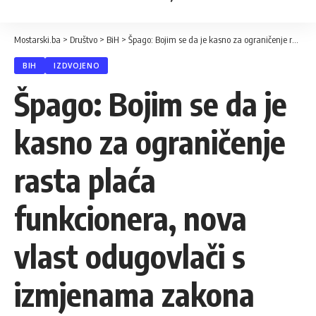
Mostarski.ba
>
Društvo
>
BiH
>
Špago: Bojim se da je kasno za ograničenje rasta plaća funkcionera, nova vlast odugovlači s izmjenama zakona
BIH
IZDVOJENO
Špago: Bojim se da je
kasno za ograničenje
rasta plaća
funkcionera, nova
vlast odugovlači s
izmjenama zakona