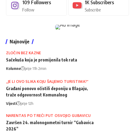
109
Followers
1K
Subscribers
Follow
Subscribe
Najnovije
ZLOČIN BEZ KAZNE
Sačekuša koja je promijenila tok rata
Kolumne
prije 11h 2min
„JE LI OVO SLIKA KOJU ŠALJEMO TURISTIMA?“
Građani ponovo očistili deponiju u Blagaju,
traže odgovornost Komunalnog
Vijesti
prije 12h
NARENTAS PO TREĆI PUT OSVOJIO GUBAVICU
Završen 24. malonogometni turnir “Gubavica
2026”