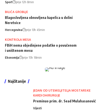
Sport
prije 12h 8min
BILIĆA GROBLJE
Blagoslovljena obnovljena kapelica u dolini
Neretvice
Hercegovina
prije 13h 45min
KONTROLA MESA
FBiH nema objedinjene podatke o povučenom
i uništenom mesu
Ekonomija
prije 15h 18min
Najčitanije
JEDAN OD UTEMELJITELJA MOSTARSKE
KARDIOHIRURGIJE
Preminuo prim. dr. Sead Mulahasanović
Vijesti