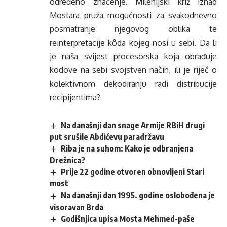
određeno značenje. Milenijski križ iznad
Mostara pruža mogućnosti za svakodnevno
posmatranje njegovog oblika te
reinterpretacije kôda kojeg nosi u sebi. Da li
je naša svijest procesorska koja obrađuje
kodove na sebi svojstven način, ili je riječ o
kolektivnom dekodiranju radi distribucije
recipijentima?
Na današnji dan snage Armije RBiH drugi
put srušile Abdićevu paradržavu
Riba je na suhom: Kako je odbranjena
Drežnica?
Prije 22 godine otvoren obnovljeni Stari
most
Na današnji dan 1995. godine oslobođena je
visoravan Brda
Godišnjica upisa Mosta Mehmed-paše