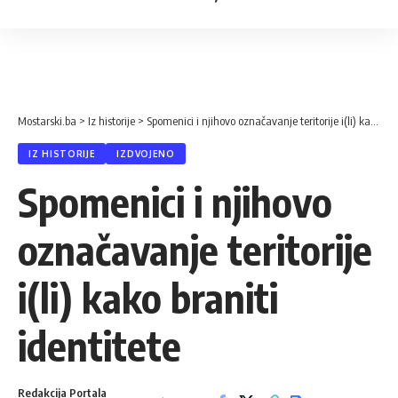
Mostarski.ba
>
Iz historije
>
Spomenici i njihovo označavanje teritorije i(li) kako braniti identitete
IZ HISTORIJE
IZDVOJENO
Spomenici i njihovo
označavanje teritorije
i(li) kako braniti
identitete
Redakcija Portala