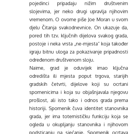
pojedinci pripadaju nižim društvenim
slojevima, jer neko drugi upravlja njihovim
vremenom. O ovome piše Joe Moran u svom
djelu Čitanja svakodnevnice. On ukazuje da,
pored tih tzv. ključnih dijelova svakog grada,
postoje i neka vrsta „ne-mjesta“ koja također
igraju bitnu uloga za pokazivanje pripadnosti
određenom društvenom sloju.
Naime, grad je oduvijek imao ključna
odredišta ili mjesta poput trgova, starijih
gradskih četvrti, dijelove koji su ocrtani
spomenicima i koja su objašnjavala njegovu
prošlost, ali isto tako i odnos grada prema
historiji. Spomenik čuva identitet stanovnika
grada, jer ima totemističku funkciju koja se
ogleda u okupljanju stanovnika i njihovom
podsticanju na sjećanje. Spomenik ocrtava