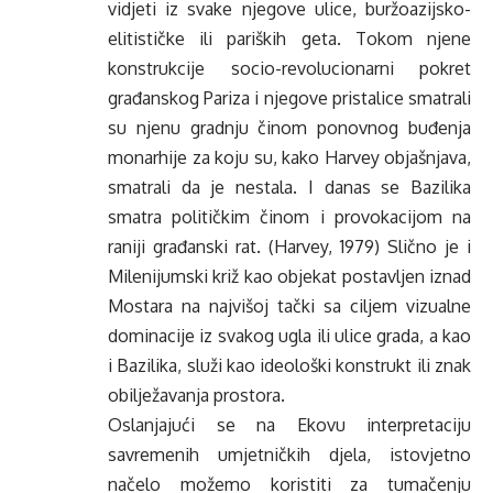
vidjeti iz svake njegove ulice, buržoazijsko-
elitističke ili pariških geta. Tokom njene
konstrukcije socio-revolucionarni pokret
građanskog Pariza i njegove pristalice smatrali
su njenu gradnju činom ponovnog buđenja
monarhije za koju su, kako Harvey objašnjava,
smatrali da je nestala. I danas se Bazilika
smatra političkim činom i provokacijom na
raniji građanski rat. (Harvey, 1979) Slično je i
Milenijumski križ kao objekat postavljen iznad
Mostara na najvišoj tački sa ciljem vizualne
dominacije iz svakog ugla ili ulice grada, a kao
i Bazilika, služi kao ideološki konstrukt ili znak
obilježavanja prostora.
Oslanjajući se na Ekovu interpretaciju
savremenih umjetničkih djela, istovjetno
načelo možemo koristiti za tumačenju