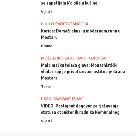
se zapetljala k'o pile u kučine
Vijesti
U ULICI RADE BITANGE 34
Korica: Domaći okusi u modernom ruhu u
Mostaru
Promo
MOŽE LI IKO ZAUSTAVITI KORDIĆA?
Malo mačku teleća glava: Monarhistički
vladar koji je privatizovao institucije Grada
Mostara
Teme
USAGLAŠAVANJE IZJAVE
VIDEO: Postignut dogovor za rješavanje
statusa otpuštenih radnika Komunalnog
Vijesti