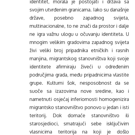
identitet, morala je postojati i država sa
svojim utvrđenim granicama. Iako su današnje
države, posebno zapadnog svijeta,
multinacionalne, to ne znači da prostor i dalje
ne igra važnu ulogu u očuvanju identiteta. U
mnogim velikim gradovima zapadnog svijeta
živi veliki broj pripadnika etničkih i rasnih
manjina, migrantskog stanovništva koji svoje
identitete afirmiraju živeći u određenim
područjima grada, među pripadnicima vlastite
grupe. Kulturni šok, nesposobnost da se
suoče sa izazovima nove sredine, kao i
nametnuti osjećaj inferiornosti homogenizira
migrantsko stanovništvo ponovo u jedan i isti
teritorij. Dok domaće stanovništvo ili
starosjedioci, smatrajući sebe isključivim
vlasnicima teritorija na koji je došlo