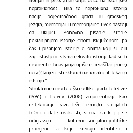
Benjamin piše: „memorijal utiče na istorijske
neprekidnosti. Bila to neprekidna istorija
nacije, pojedinačnog grada, ili gradskog
jezgra, memorijal ili memorijalno uvek nastoji
da uključi. Ponovno pisanje istorije
poklanjanjem istorije onom isključenom, pa
čak i pisanjem istorije o onima koji su bili
zapostavljeni, stvara celovitu istoriju kad se ti
momenti obnavljanja upišu u neraščlanjenu (i
neraščlanjenosti sklonu) nacionalnu ili lokalnu
istoriju.“
Strukturnu i morfološku odliku grada Lefebvre
(1996) i Dovey (2008) argumentiraju kao
reflektiranje ravnoteže između socijalnih
težnji i date realnosti, scena na kojoj se
odigravaju kulturno-socijalno-političke
promjene, a koje kreiraju identiteti i