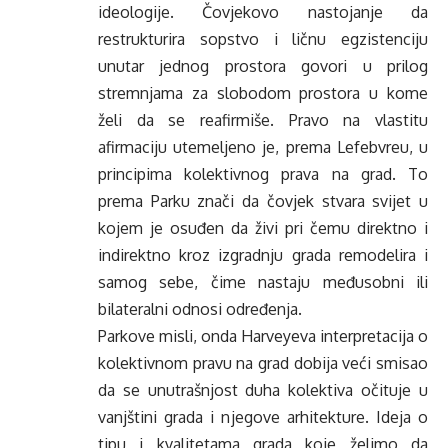
ideologije. Čovjekovo nastojanje da
restrukturira sopstvo i ličnu egzistenciju
unutar jednog prostora govori u prilog
stremnjama za slobodom prostora u kome
želi da se reafirmiše. Pravo na vlastitu
afirmaciju utemeljeno je, prema Lefebvreu, u
principima kolektivnog prava na grad. To
prema Parku znači da čovjek stvara svijet u
kojem je osuđen da živi pri čemu direktno i
indirektno kroz izgradnju grada remodelira i
samog sebe, čime nastaju međusobni ili
bilateralni odnosi određenja.
Parkove misli, onda Harveyeva interpretacija o
kolektivnom pravu na grad dobija veći smisao
da se unutrašnjost duha kolektiva očituje u
vanjštini grada i njegove arhitekture. Ideja o
tipu i kvalitetama grada koje želimo da