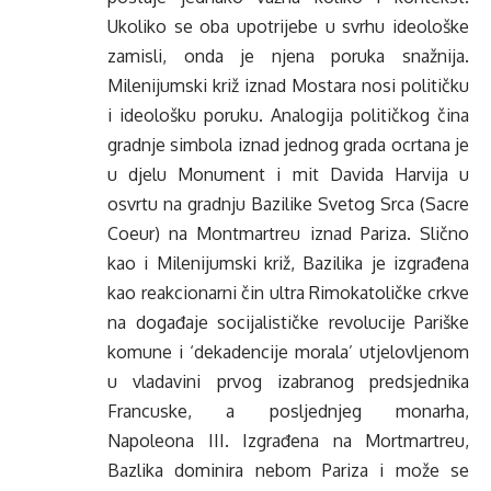
Ukoliko se oba upotrijebe u svrhu ideološke
zamisli, onda je njena poruka snažnija.
Milenijumski križ iznad Mostara nosi političku
i ideološku poruku. Analogija političkog čina
gradnje simbola iznad jednog grada ocrtana je
u djelu Monument i mit Davida Harvija u
osvrtu na gradnju Bazilike Svetog Srca (Sacre
Coeur) na Montmartreu iznad Pariza. Slično
kao i Milenijumski križ, Bazilika je izgrađena
kao reakcionarni čin ultra Rimokatoličke crkve
na događaje socijalističke revolucije Pariške
komune i ‘dekadencije morala’ utjelovljenom
u vladavini prvog izabranog predsjednika
Francuske, a posljednjeg monarha,
Napoleona III. Izgrađena na Mortmartreu,
Bazlika dominira nebom Pariza i može se