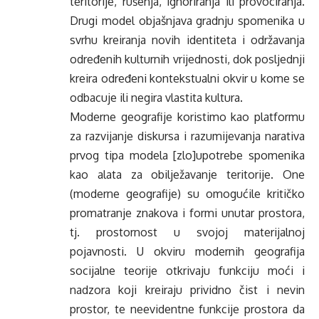
teritorije, rušenja, ignoriranja ili provociranja.
Drugi model objašnjava gradnju spomenika u
svrhu kreiranja novih identiteta i održavanja
određenih kulturnih vrijednosti, dok posljednji
kreira određeni kontekstualni okvir u kome se
odbacuje ili negira vlastita kultura.
Moderne geografije koristimo kao platformu
za razvijanje diskursa i razumijevanja narativa
prvog tipa modela [zlo]upotrebe spomenika
kao alata za obilježavanje teritorije. One
(moderne geografije) su omogućile kritičko
promatranje znakova i formi unutar prostora,
tj. prostornost u svojoj materijalnoj
pojavnosti. U okviru modernih geografija
socijalne teorije otkrivaju funkciju moći i
nadzora koji kreiraju prividno čist i nevin
prostor, te neevidentne funkcije prostora da