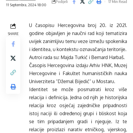
Podijeli
17 Min Read
11 Septembra, 2024 18:00
U časopisu
Hercegovina
broj 20. iz 2021.
godine objavljen je naučni rad koji tematizira
SHARE
uvijek zanimljivu temu veze izmežu spokenika
i identitea, u kontekstu oznavačanja teritorije.
Autroi rada su: Majda Turkić i Bernard Harbaš.
Časopis Hercegovina izdaju Arhiv HNK, Muzej
Hercegovine i Fakultet humanističkih nauka
Univerziteta “Džemal Bijedić” u Mostaru.
Identitet se može posmatrati kroz više
relacija i definicija. Jedna od njih je historijska
relacija kroz osjećaj zajedničke pripadnosti
istoj naciji ili određenoj grupi i bliskost koja
se tim pripadanjem gradi i njeguje. Iz te
relacije proizlazi narativ etničkog, vjerskog,