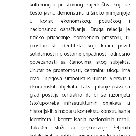
kulturnog i prostornog zajedništva koji se
često javno demonstrira ili široko primjenjuje
u korist ekonomskog, političkog i
nacionalnog osnaživanja. Druga relacija je
fizičko pripadanje određenom prostoru, tj.
prostornost identiteta koji kreira privid
solidarnosti i prostorne pripadnosti, odnosno
povezanosti sa članovima istog subjekta.
Unutar te prostornosti, centralnu ulogu ima
grad i njegova simbolika kulturnih, vjerskih i
ekonomskih objekata. Takvo pitanje prava na
grad postaje centralno da bi se razumjela
(zlo)upotreba infrastrukturnih objekata ili
historijskih simbola u kontekstu konstruisanja
identiteta i kontrolisanja nacionalnih težnji.
Također, služi za (re)kreiranje željenih
kolektivnih identiteta mijenjanjem kolektivne