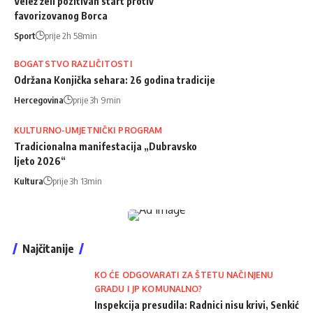
Velež želi pozitivan start protiv
favorizovanog Borca
Sport
prije 2h 58min
BOGATSTVO RAZLIČITOSTI
Održana Konjička sehara: 26 godina tradicije
Hercegovina
prije 3h 9min
KULTURNO-UMJETNIČKI PROGRAM
Tradicionalna manifestacija „Dubravsko
ljeto 2026“
Kultura
prije 3h 13min
Najčitanije
KO ĆE ODGOVARATI ZA ŠTETU NAČINJENU
GRADU I JP KOMUNALNO?
Inspekcija presudila: Radnici nisu krivi, Senkić