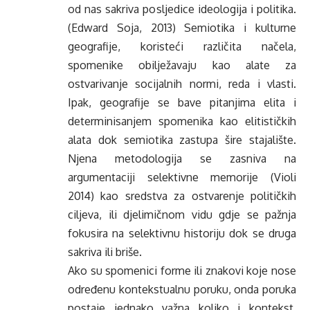
od nas sakriva posljedice ideologija i politika.
(Edward Soja, 2013) Semiotika i kulturne
geografije, koristeći različita načela,
spomenike obilježavaju kao alate za
ostvarivanje socijalnih normi, reda i vlasti.
Ipak, geografije se bave pitanjima elita i
determinisanjem spomenika kao elitističkih
alata dok semiotika zastupa šire stajalište.
Njena metodologija se zasniva na
argumentaciji selektivne memorije (Violi
2014) kao sredstva za ostvarenje političkih
ciljeva, ili djelimičnom vidu gdje se pažnja
fokusira na selektivnu historiju dok se druga
sakriva ili briše.
Ako su spomenici forme ili znakovi koje nose
određenu kontekstualnu poruku, onda poruka
postaje jednako važna koliko i kontekst.