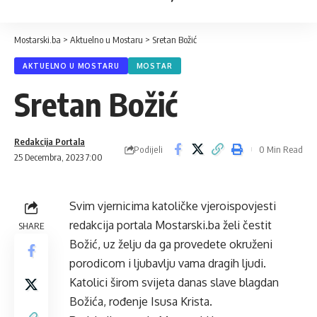
Mostarski.ba
>
Aktuelno u Mostaru
>
Sretan Božić
AKTUELNO U MOSTARU
MOSTAR
Sretan Božić
Redakcija Portala
Podijeli
0 Min Read
25 Decembra, 2023 7:00
Svim vjernicima katoličke vjeroispovjesti
redakcija portala Mostarski.ba želi čestit
SHARE
Božić, uz želju da ga provedete okruženi
porodicom i ljubavlju vama dragih ljudi.
Katolici širom svijeta danas slave blagdan
Božića, rođenje Isusa Krista.