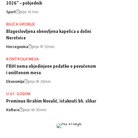
2026” – pobjednik
Sport
prije 16 min
BILIĆA GROBLJE
Blagoslovljena obnovljena kapelica u dolini
Neretvice
Hercegovina
prije 1h 52min
KONTROLA MESA
FBiH nema objedinjene podatke o povučenom
i uništenom mesu
Ekonomija
prije 3h 26min
U 67. GODINI
Preminuo Ibrahim Novalić, istaknuti bh. slikar
Kultura
prije 4h 30min