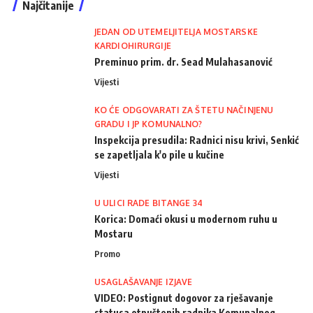
Najčitanije
JEDAN OD UTEMELJITELJA MOSTARSKE
KARDIOHIRURGIJE
Preminuo prim. dr. Sead Mulahasanović
Vijesti
KO ĆE ODGOVARATI ZA ŠTETU NAČINJENU
GRADU I JP KOMUNALNO?
Inspekcija presudila: Radnici nisu krivi, Senkić
se zapetljala k'o pile u kučine
Vijesti
U ULICI RADE BITANGE 34
Korica: Domaći okusi u modernom ruhu u
Mostaru
Promo
USAGLAŠAVANJE IZJAVE
VIDEO: Postignut dogovor za rješavanje
statusa otpuštenih radnika Komunalnog