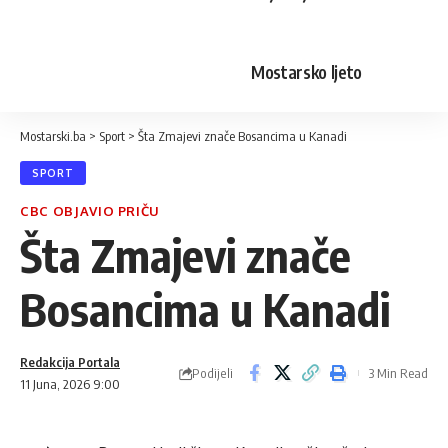
Mostarsko ljeto
Mostarski.ba
>
Sport
>
Šta Zmajevi znače Bosancima u Kanadi
SPORT
CBC OBJAVIO PRIČU
Šta Zmajevi znače
Bosancima u Kanadi
Redakcija Portala
Podijeli
3 Min Read
11 Juna, 2026 9:00