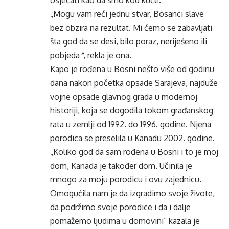
osjećati kao da smo kod kuće.“
„Mogu vam reći jednu stvar, Bosanci slave
bez obzira na rezultat. Mi ćemo se zabavljati
šta god da se desi, bilo poraz, neriješeno ili
pobjeda
“
, rekla je ona.
Kapo je rođena u Bosni nešto više od godinu
dana nakon početka opsade Sarajeva, najduže
vojne opsade glavnog grada u modernoj
historiji, koja se dogodila tokom građanskog
rata u zemlji od 1992. do 1996. godine. Njena
porodica se preselila u Kanadu 2002. godine.
„Koliko god da sam rođena u Bosni i to je moj
dom, Kanada je također dom. Učinila je
mnogo za moju porodicu i ovu zajednicu.
Omogućila nam je da izgradimo svoje živote,
da podržimo svoje porodice i da i dalje
pomažemo ljudima u domovini“ kazala je