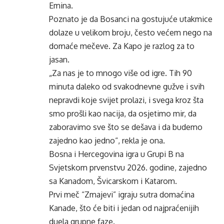
Emina.
Poznato je da Bosanci na gostujuće utakmice
dolaze u velikom broju, često većem nego na
domaće mečeve. Za Kapo je razlog za to
jasan.
„Za nas je to mnogo više od igre. Tih 90
minuta daleko od svakodnevne gužve i svih
nepravdi koje svijet prolazi, i svega kroz šta
smo prošli kao nacija, da osjetimo mir, da
zaboravimo sve što se dešava i da budemo
zajedno kao jedno“, rekla je ona.
Bosna i Hercegovina igra u Grupi B na
Svjetskom prvenstvu 2026. godine, zajedno
sa Kanadom, Švicarskom i Katarom.
Prvi meč “Zmajevi” igraju sutra domaćina
Kanade, što će biti i jedan od najpraćenijih
duela grupne faze.