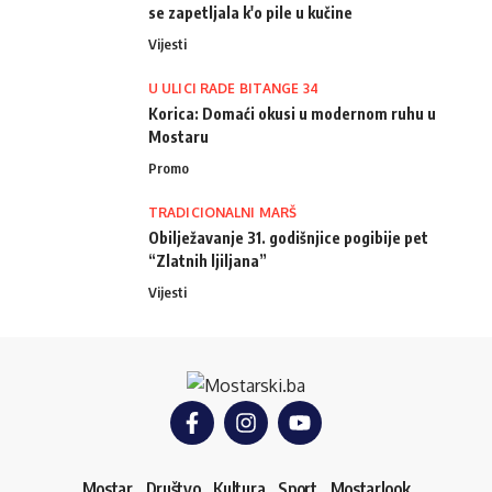
se zapetljala k'o pile u kučine
Vijesti
U ULICI RADE BITANGE 34
Korica: Domaći okusi u modernom ruhu u
Mostaru
Promo
TRADICIONALNI MARŠ
Obilježavanje 31. godišnjice pogibije pet
“Zlatnih ljiljana”
Vijesti
Mostar
Društvo
Kultura
Sport
Mostarlook