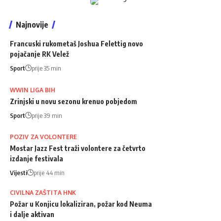
Najnovije
Francuski rukometaš Joshua Felettig novo
pojačanje RK Velež
Sport
prije 35 min
WWIN LIGA BIH
Zrinjski u novu sezonu krenuo pobjedom
Sport
prije 39 min
POZIV ZA VOLONTERE
Mostar Jazz Fest traži volontere za četvrto
izdanje festivala
Vijesti
prije 44 min
CIVILNA ZAŠTITA HNK
Požar u Konjicu lokaliziran, požar kod Neuma
i dalje aktivan