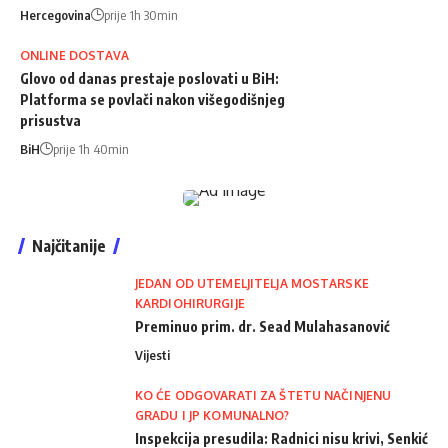
Hercegovina
prije 1h 30min
ONLINE DOSTAVA
Glovo od danas prestaje poslovati u BiH:
Platforma se povlači nakon višegodišnjeg
prisustva
BiH
prije 1h 40min
Najčitanije
JEDAN OD UTEMELJITELJA MOSTARSKE
KARDIOHIRURGIJE
Preminuo prim. dr. Sead Mulahasanović
Vijesti
KO ĆE ODGOVARATI ZA ŠTETU NAČINJENU
GRADU I JP KOMUNALNO?
Inspekcija presudila: Radnici nisu krivi, Senkić