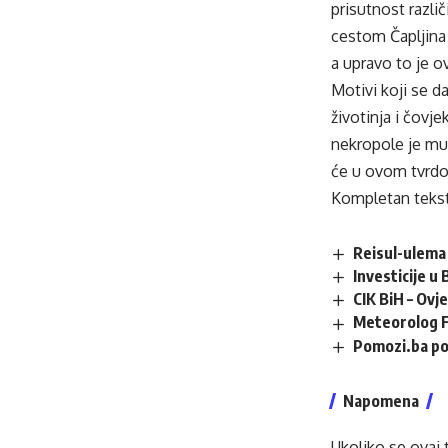
prisutnost različ
cestom Čapljina 
a upravo to je ov
Motivi koji se d
životinja i čovje
nekropole je mu
će u ovom tvrdom
Kompletan tekst
Reisul-ulema 
Investicije u
CIK BiH – Ovj
Meteorolog F
Pomozi.ba po
Napomena
Ukoliko se ovaj 