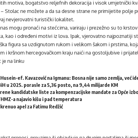
itih motiva, bogatstvo reljefnih dekoracija i visok umjetnički kv
– Stolac ne možete a da sa desne strane ne primijetite polje pun
aj nevjerovatni turistički lokalitet.
anas mogu pronaći na stećcima, variraju i prezežno su to krstovi 
ka, kao i određeni motivi iz lova. Ipak, vjerovatno najpoznatiji s
ška figura sa uzdignutom rukom i velikom šakom i prstima, koj
 i kršnom hercegovačkom kraju naići na gostoljubive i prijatel
 je na
linku
Husein-ef. Kavazović na Igmanu: Bosna nije samo zemlja, već idej
 BiH u 2025. porasle za 5,36 posto, na 9,44 milijarde KM
erene kandidatske liste za kompenzacijske mandate za Opće izb
HMZ-a najavio kišu i pad temperatura
krenuo apel za Fatimu Redžić
tekst prenosi, preuzima ili objavljuje na drugim portalima ili m