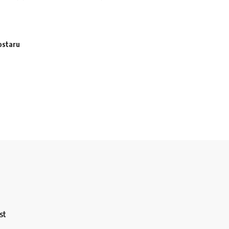
ostaru
st