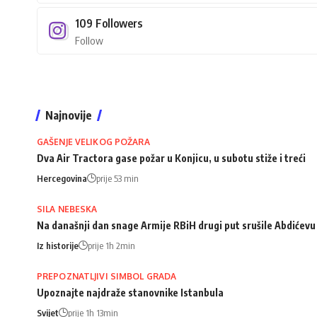
109
Followers
Follow
Najnovije
GAŠENJE VELIKOG POŽARA
Dva Air Tractora gase požar u Konjicu, u subotu stiže i treći
Hercegovina
prije 53 min
SILA NEBESKA
Na današnji dan snage Armije RBiH drugi put srušile Abdićev
Iz historije
prije 1h 2min
PREPOZNATLJIVI SIMBOL GRADA
Upoznajte najdraže stanovnike Istanbula
Svijet
prije 1h 13min