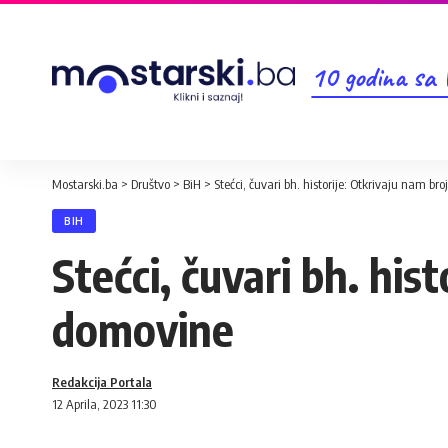
10 godina sa
Mostarski.ba
>
Društvo
>
BiH
>
Stećci, čuvari bh. historije: Otkrivaju nam b
BIH
Stećci, čuvari bh. his
domovine
Redakcija Portala
12 Aprila, 2023 11:30