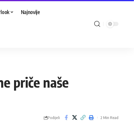
look
Najnovije
jne priče naše
Podijeli
2 Min Read