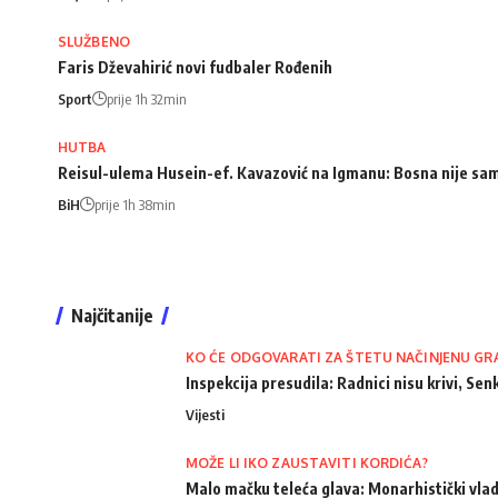
SLUŽBENO
Faris Dževahirić novi fudbaler Rođenih
Sport
prije 1h 32min
HUTBA
Reisul-ulema Husein-ef. Kavazović na Igmanu: Bosna nije samo 
BiH
prije 1h 38min
Najčitanije
KO ĆE ODGOVARATI ZA ŠTETU NAČINJENU GR
Inspekcija presudila: Radnici nisu krivi, Senk
Vijesti
MOŽE LI IKO ZAUSTAVITI KORDIĆA?
Malo mačku teleća glava: Monarhistički vlad