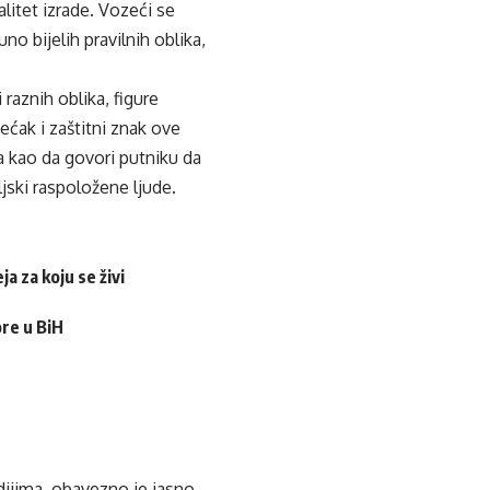
alitet izrade. Vozeći se
o bijelih pravilnih oblika,
raznih oblika, figure
tećak i zaštitni znak ove
a kao da govori putniku da
jski raspoložene ljude.
a za koju se živi
ore u BiH
edijima, obavezno je jasno