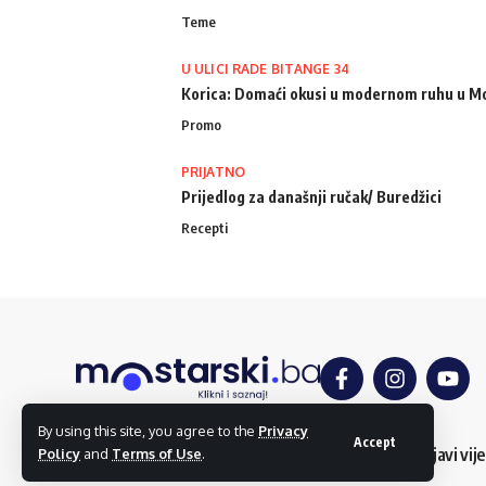
Teme
U ULICI RADE BITANGE 34
Korica: Domaći okusi u modernom ruhu u M
Promo
PRIJATNO
Prijedlog za današnji ručak/ Buredžici
Recepti
By using this site, you agree to the
Privacy
Accept
O nama
Impressum
Uslovi korištenja
Kontakt
Dojavi vije
Policy
and
Terms of Use
.