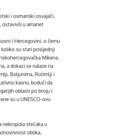
.
gotski i osmanski osvajači,
, ostavivši u amanet
Bosni i Hercegovini, o čemu
koliko su stari posljednji
osanskohercegovačka Mikena.
na, a dokazi se nalaze na
ji, Boljunima, Rotimlji i
lativno kasno, budući da
atijih oblasti po broju i
vrštene su u UNESCO-ovu
ja nekropola stećaka u
aznovrsnost oblika,