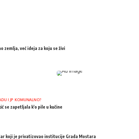
zemlja, već ideja za koju se živi
ADU I JP KOMUNALNO?
ić se zapetljala k'o pile u kučine
ar koji je privatizovao institucije Grada Mostara