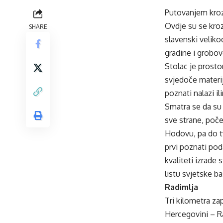
Putovanjem kroz 
Ovdje su se kroz 
SHARE
slavenski veliko
gradine i grobove
Stolac je prosto
svjedoče materij
poznati nalazi 
Smatra se da su 
sve strane, poč
Hodovu, pa do t
prvi poznati poda
kvaliteti izrade
listu svjetske ba
Radimlja
Tri kilometra za
Hercegovini – Ra