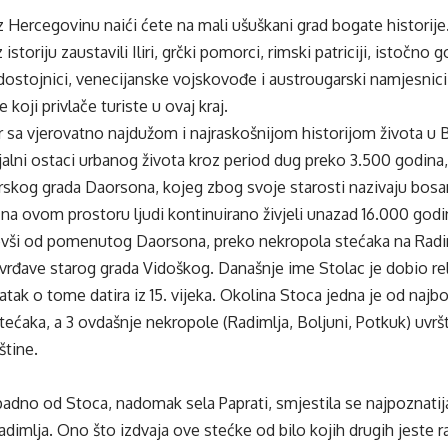
Hercegovinu naići ćete na mali ušuškani grad bogate historije
istoriju zaustavili Iliri, grčki pomorci, rimski patriciji, istočno 
dostojnici, venecijanske vojskovođe i austrougarski namjesnici
 koji privlače turiste u ovaj kraj.
r sa vjerovatno najdužom i najraskošnijom historijom života u 
alni ostaci urbanog života kroz period dug preko 3.500 godina, 
ilirskog grada Daorsona, kojeg zbog svoje starosti nazivaju b
na ovom prostoru ljudi kontinuirano živjeli unazad 16.000 godi
evši od pomenutog Daorsona, preko nekropola stećaka na Radiml
vrđave starog grada Vidoškog. Današnje ime Stolac je dobio re
tak o tome datira iz 15. vijeka. Okolina Stoca jedna je od najbog
 stećaka, a 3 ovdašnje nekropole (Radimlja, Boljuni, Potkuk) u
štine.
padno od Stoca, nadomak sela Paprati, smjestila se najpoznati
dimlja. Ono što izdvaja ove stećke od bilo kojih drugih jeste r