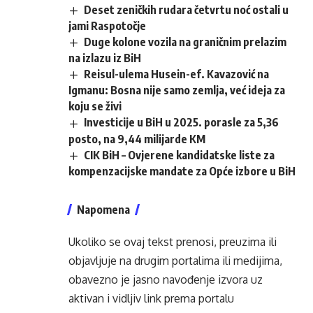
Deset zeničkih rudara četvrtu noć ostali u
jami Raspotočje
Duge kolone vozila na graničnim prelazim
na izlazu iz BiH
Reisul-ulema Husein-ef. Kavazović na
Igmanu: Bosna nije samo zemlja, već ideja za
koju se živi
Investicije u BiH u 2025. porasle za 5,36
posto, na 9,44 milijarde KM
CIK BiH – Ovjerene kandidatske liste za
kompenzacijske mandate za Opće izbore u BiH
Napomena
Ukoliko se ovaj tekst prenosi, preuzima ili
objavljuje na drugim portalima ili medijima,
obavezno je jasno navođenje izvora uz
aktivan i vidljiv link prema portalu