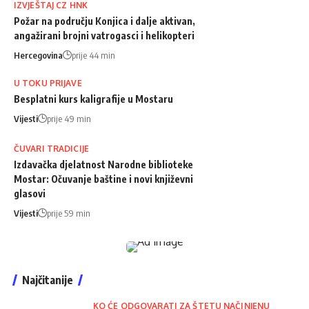
IZVJEŠTAJ CZ HNK
Požar na području Konjica i dalje aktivan,
angažirani brojni vatrogasci i helikopteri
Hercegovina
prije 44 min
U TOKU PRIJAVE
Besplatni kurs kaligrafije u Mostaru
Vijesti
prije 49 min
ČUVARI TRADICIJE
Izdavačka djelatnost Narodne biblioteke
Mostar: Očuvanje baštine i novi književni
glasovi
Vijesti
prije 59 min
Najčitanije
KO ĆE ODGOVARATI ZA ŠTETU NAČINJENU