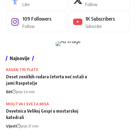
Like
Follow
109
Followers
1K
Subscribers
Follow
Subscribe
Najnovije
KASEN TRI PLATE
Deset zeničkih rudara četvrtu noć ostali u
jami Raspotočje
BiH
prije 24 min
MOLITVA I SVETA MISA
Devetnica Velikoj Gospi u mostarskoj
katedrali
Vijesti
prije 37 min