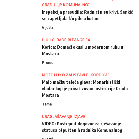
GRADU I JP KOMUNALNO?
Inspekcija presudila: Radnici nisu krivi, Senkić
se zapetljala k'o pile u kučine
Vijesti
U ULICI RADE BITANGE 34
Korica: Domaći okusi u modernom ruhu u
Mostaru
Promo
MOŽE LI IKO ZAUSTAVITI KORDIĆA?
Malo mačku teleća glava: Monarhistički
vladar koji je privatizovao institucije Grada
Mostara
Teme
USAGLAŠAVANJE IZJAVE
VIDEO: Postignut dogovor za rješavanje
statusa otpuštenih radnika Komunalnog
Vijesti