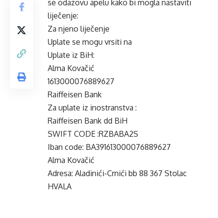
se odazovu apelu kako bi mogla nastaviti
liječenje:
Za njeno liječenje
Uplate se mogu vrsiti na
Uplate iz BiH:
Alma Kovačić
1613000076889627
Raiffeisen Bank
Za uplate iz inostranstva :
Raiffeisen Bank dd BiH
SWIFT CODE :RZBABA2S
Iban code: BA391613000076889627
Alma Kovačić
Adresa: Aladinići-Crnići bb 88 367 Stolac
HVALA