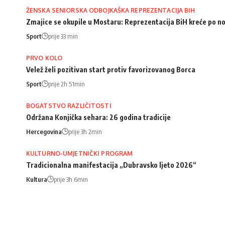
ŽENSKA SENIORSKA ODBOJKAŠKA REPREZENTACIJA BIH
Zmajice se okupile u Mostaru: Reprezentacija BiH kreće po n
Sport
prije 33 min
PRVO KOLO
Velež želi pozitivan start protiv favorizovanog Borca
Sport
prije 2h 51min
BOGATSTVO RAZLIČITOSTI
Održana Konjička sehara: 26 godina tradicije
Hercegovina
prije 3h 2min
KULTURNO-UMJETNIČKI PROGRAM
Tradicionalna manifestacija „Dubravsko ljeto 2026“
Kultura
prije 3h 6min