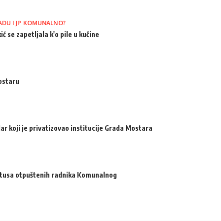
ADU I JP KOMUNALNO?
ić se zapetljala k'o pile u kučine
ostaru
ar koji je privatizovao institucije Grada Mostara
atusa otpuštenih radnika Komunalnog