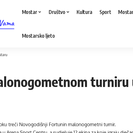
Mostar
Društvo
Kultura
Sport
Mostar
 Vama
Mostarsko ljeto
staru
malonogometnom turniru
toku treći Novogodišnji Fortunin malonogometni turnir.
a u Arena Sport Centru, a sudjeluje 12 ekipa za koje igraju dječa