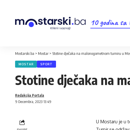
10 godina sa
Mostarski.ba
>
Mostar
>
Stotine dječaka na malonogometnom turniru u Mo
MOSTAR
SPORT
Stotine dječaka na 
Redakcija Portala
9 Decembra, 2023 13:49
U Mostaru je u 
Turnir se održav
SHARE