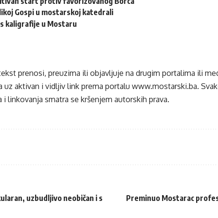
zitivan start protiv favorizovanog Borca
ikoj Gospi u mostarskoj katedrali
s kaligrafije u Mostaru
tekst prenosi, preuzima ili objavljuje na drugim portalima ili m
 uz aktivan i vidljiv link prema portalu
www.mostarski.ba
. Sva
 i linkovanja smatra se kršenjem autorskih prava.
ularan, uzbudljivo neobičan i s
Preminuo Mostarac profeso