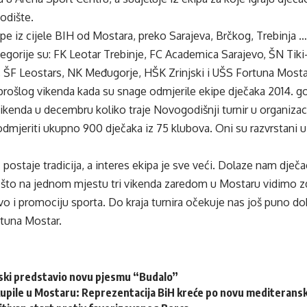
odište.
ipe iz cijele BIH od Mostara, preko Sarajeva, Brčkog, Trebinja …
egorije su: FK Leotar Trebinje, FC Academica Sarajevo, ŠN Tik
, ŠF Leostars, NK Međugorje, HŠK Zrinjski i UŠS Fortuna Mosta
prošlog vikenda kada su snage odmjerile ekipe dječaka 2014. go
ikenda u decembru koliko traje Novogodišnji turnir u organiza
dmjeriti ukupno 900 dječaka iz 75 klubova. Oni su razvrstani u š
 postaje tradicija, a interes ekipa je sve veći. Dolaze nam dječaci, 
 što na jednom mjestu tri vikenda zaredom u Mostaru vidimo zd
vo i promociju sporta. Do kraja turnira očekuje nas još puno dob
rtuna Mostar.
ski predstavio novu pjesmu “Budalo”
kupile u Mostaru: Reprezentacija BiH kreće po novu mediteransk