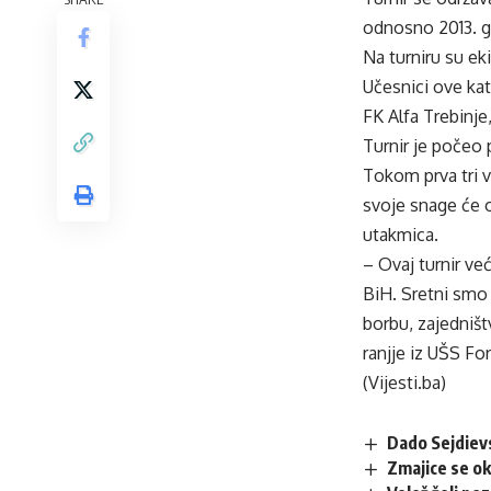
odnosno 2013. g
Na turniru su ek
Učesnici ove kat
FK Alfa Trebinje
Turnir je počeo 
Tokom prva tri v
svoje snage će o
utakmica.
– Ovaj turnir već
BiH. Sretni smo
borbu, zajedništ
ranjje iz UŠS Fo
(Vijesti.ba)
Dado Sejdiev
Zmajice se o