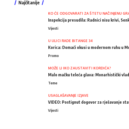
Najčitanije
KO ĆE ODGOVARATI ZA ŠTETU NAČINJENU GR
Inspekcija presudila: Radnici nisu krivi, Senk
Vijesti
U ULICI RADE BITANGE 34
Korica: Domaći okusi u modernom ruhu u M
Promo
MOŽE LI IKO ZAUSTAVITI KORDIĆA?
Malo mačku teleća glava: Monarhistički vlad
Teme
USAGLAŠAVANJE IZJAVE
VIDEO: Postignut dogovor za rješavanje st
Vijesti