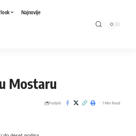
look
Najnovije
 u Mostaru
Podijeli
1 Min Read
ci do deset godina,