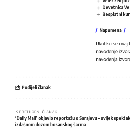
Velež želi po
Devetnica Vel
Besplatni kur
Napomena
Ukoliko se ovaj 
navođenje izvora
navođenja izvora
Podijeli članak
PRETHODNI ČLANAK
‘Daily Mail’ objavio reportažu o Sarajevu – uvijek spektak
izdašnom dozom bosanskog šarma