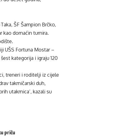
i-Taka, ŠF Šampion Brčko,
r kao domaćin turnira.
dište.
ciji UŠS Fortuna Mostar –
est kategorija i igraju 120
treneri i roditelji iz cijele
rav takmičarski duh,
rih utakmica’, kazali su
u priču