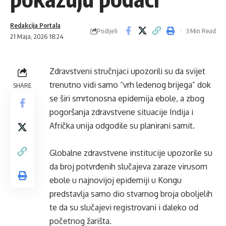
Redakcija Portala
Podijeli
3 Min Read
21 Maja, 2026 18:24
Zdravstveni stručnjaci upozorili su da svijet
trenutno vidi samo “vrh ledenog brijega” dok
SHARE
se širi smrtonosna epidemija ebole, a zbog
pogoršanja zdravstvene situacije Indija i
Afrička unija odgodile su planirani samit.
Globalne zdravstvene institucije upozorile su
da broj potvrđenih slučajeva zaraze virusom
ebole u najnovijoj epidemiji u Kongu
predstavlja samo dio stvarnog broja oboljelih
te da su slučajevi registrovani i daleko od
početnog žarišta.