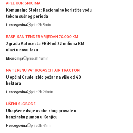
APEL KORISNICIMA
Komunalno Stolac: Racionalno koristite vodu
tokom sušnog perioda
Hercegovina
prije 2h 5min
RASPISAN TENDER VRIJEDAN 70.000 KM
Zgrada Autocesta FBiH od 22 miliona KM
ulazi u novu fazu
Ekonomija
prije 2h 13min
NA TERENU VATROGASCI I AIR TRACTORI
U općini Grude izbio požar na više od 40
hektara
Hercegovina
prije 2h 26min
LIŠENI SLOBODE
Uhapšene dvije osobe zbog provale u
benzinsku pumpu u Konjicu
Hercegovina
prije 2h 41min