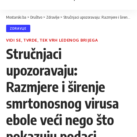
Mostarski.ba
>
Društvo
>
Zdravlje
>
Stručnjaci upozoravaju: Razmjere i širenje smrtonosnog virusa ebole veći nego što pokazuju podaci
ZDRAVLJE
VIDI SE, TVRDE, TEK VRH LEDENOG BRIJEGA
Stručnjaci
upozoravaju:
Razmjere i širenje
smrtonosnog virusa
ebole veći nego što
pokazuju podaci