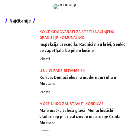
Najčitanije
KO ĆE ODGOVARATI ZA ŠTETU NAČINJENU
GRADU I JP KOMUNALNO?
Inspekcija presudila: Radnici nisu krivi, Senkić
se zapetljala k'o pile u kučine
Vijesti
U ULICI RADE BITANGE 34
Korica: Domaći okusi u modernom ruhu u
Mostaru
Promo
MOŽE LI IKO ZAUSTAVITI KORDIĆA?
Malo mačku teleća glava: Monarhistički
vladar koji je privatizovao institucije Grada
Mostara
Teme