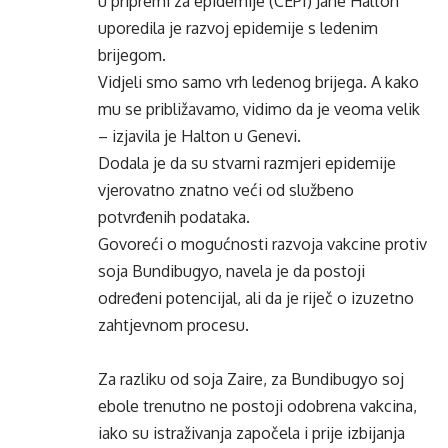
u pripremi za epidemije (CEPI) Jane Halton
uporedila je razvoj epidemije s ledenim
brijegom.
Vidjeli smo samo vrh ledenog brijega. A kako
mu se približavamo, vidimo da je veoma velik
– izjavila je Halton u Genevi.
Dodala je da su stvarni razmjeri epidemije
vjerovatno znatno veći od službeno
potvrđenih podataka.
Govoreći o mogućnosti razvoja vakcine protiv
soja Bundibugyo, navela je da postoji
određeni potencijal, ali da je riječ o izuzetno
zahtjevnom procesu.
Za razliku od soja Zaire, za Bundibugyo soj
ebole trenutno ne postoji odobrena vakcina,
iako su istraživanja započela i prije izbijanja