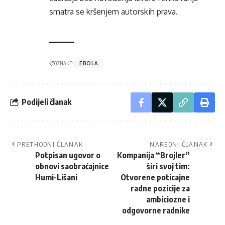
smatra se kršenjem autorskih prava.
OZNAKE:
EBOLA
Podijeli članak
PRETHODNI ČLANAK
NAREDNI ČLANAK
Potpisan ugovor o
Kompanija “Brojler”
obnovi saobraćajnice
širi svoj tim:
Humi-Lišani
Otvorene poticajne
radne pozicije za
ambiciozne i
odgovorne radnike