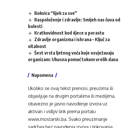
Bokvica “lijek za sve”
Raspoloženje i zdravlje: Smijeh nas čuva od
bolesti
Kratkovidnost kod djece u porastu
Zdravlje organizma i ishrana – Ključ za
vitalnost
Šest vrsta ljetnog voća koje osvježavaju
organizam: Ukusna pomoć tokom vrelih dana
Napomena
Ukoliko se ovaj tekst prenosi, preuzima ili
objavljuje na drugim portalima ili medijima,
obavezno je jasno navođenje izvora uz
aktivan i vidljiv link prema portalu
www.mostarski.ba
. Svako preuzimanje
sadržaja bez navođenja izvora i linkovanja