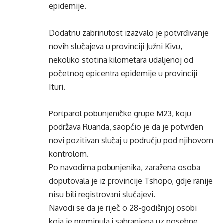
epidemije.
Dodatnu zabrinutost izazvalo je potvrđivanje
novih slučajeva u provinciji Južni Kivu,
nekoliko stotina kilometara udaljenoj od
početnog epicentra epidemije u provinciji
Ituri.
Portparol pobunjeničke grupe M23, koju
podržava Ruanda, saopćio je da je potvrđen
novi pozitivan slučaj u području pod njihovom
kontrolom.
Po navodima pobunjenika, zaražena osoba
doputovala je iz provincije Tshopo, gdje ranije
nisu bili registrovani slučajevi.
Navodi se da je riječ o 28-godišnjoj osobi
koja je preminula i sahranjena uz posebne