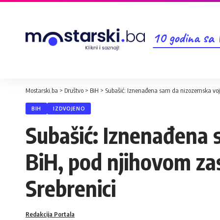
10 godina sa
Mostarski.ba
>
Društvo
>
BiH
>
Subašić: Iznenađena sam da nizozemska vojsk
BIH
IZDVOJENO
Subašić: Iznenađena 
BiH, pod njihovom zas
Srebrenici
Redakcija Portala