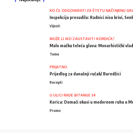
KO ĆE ODGOVARATI ZA ŠTETU NAČINJENU GR
Inspekcija presudila: Radnici nisu krivi, Senk
Vijesti
MOŽE LI IKO ZAUSTAVITI KORDIĆA?
Malo mačku teleća glava: Monarhistički vlad
Teme
PRIJATNO
Prijedlog za današnji ručak/ Buredžici
Recepti
U ULICI RADE BITANGE 34
Korica: Domaći okusi u modernom ruhu u M
Promo