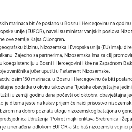
kih marinaca bit će poslano u Bosnu i Hercegovinu na godinu d
ropske unije (EUFOR), naveli su ministar vanjskih poslova Ni
ane ove zemlje Kajsa Ollongren.
eografsku blizinu, Nizozemska i Evropska unija (EU) imaju dire
kanu. Zajedno sa partnerima, Nizozemska ima za cilj promovira
nu koegzistenciju u Bosni i Hercegovini i šire na Zapadnom Ba
oje zvaničnika jučer uputili u Parlament Nizozemske.
ctiv, osim 150 marinaca, u Bosnu i Hercegovinu će biti poslano
ještajne podatke u okviru takozvane “ljudske obavještajne jedini
lužiti u zemlji godinu dana počevši od oktobra, obavještajna jed
 je dilema jeste na kakav prijem će naići prisustvo nizozemski
obzirom na dobro poznatu ulogu nizozemskog bataljona u genoc
predsjednica Udruženja “Pokret majki enklava Srebrenica i Žepa” 
 je iznenađena odlukom EUFOR-a što baš nizozemski vojnici 