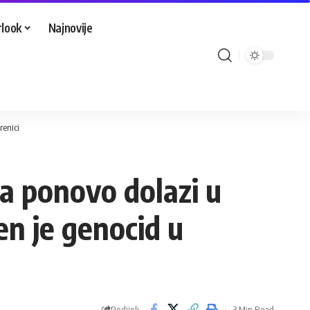
look
Najnovije
renici
a ponovo dolazi u
en je genocid u
Podijeli
3 Min Read