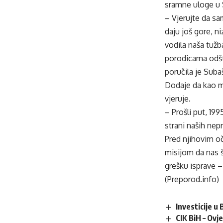
sramne uloge u S
– Vjerujte da sa
daju još gore, n
vodila naša tužb
porodicama odšte
poručila je Subaš
Dodaje da kao ma
vjeruje.
– Prošli put, 199
strani naših nepri
Pred njihovim o
misijom da nas š
grešku isprave –
(Preporod.info)
Investicije u
CIK BiH – Ovj