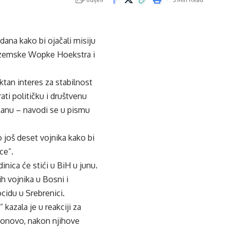
ana kako bi ojačali misiju
zozemske Wopke Hoekstra i
ktan interes za stabilnost
ti političku i društvenu
lkanu – navodi se u pismu
 još deset vojnika kako bi
ce”.
inica će stići u BiH u junu.
h vojnika u Bosni i
idu u Srebrenici.
kazala je u reakciji za
ponovo, nakon njihove