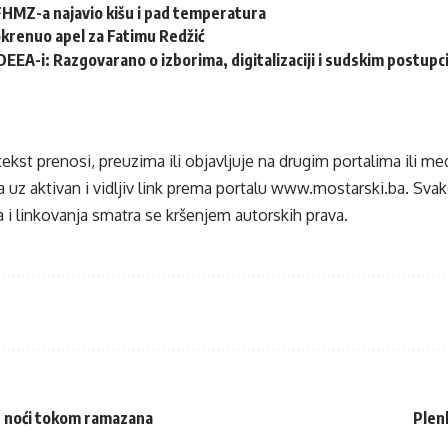
HMZ-a najavio kišu i pad temperatura
krenuo apel za Fatimu Redžić
DEEA-i: Razgovarano o izborima, digitalizaciji i sudskim postup
tekst prenosi, preuzima ili objavljuje na drugim portalima ili m
 uz aktivan i vidljiv link prema portalu
www.mostarski.ba
. Sva
 i linkovanja smatra se kršenjem autorskih prava.
jih noći tokom ramazana
Plen