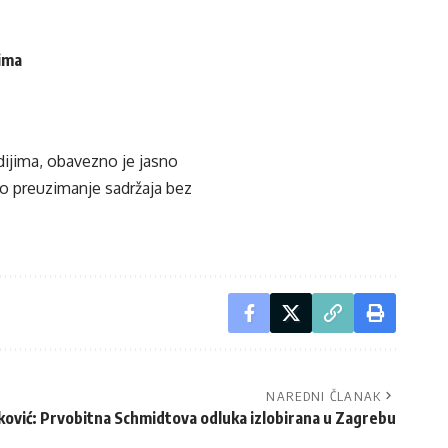
cima
edijima, obavezno je jasno
ko preuzimanje sadržaja bez
NAREDNI ČLANAK
ković: Prvobitna Schmidtova odluka izlobirana u Zagrebu