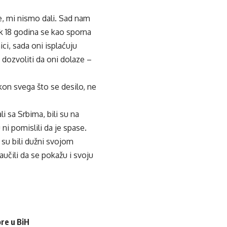
e, mi nismo dali. Sad nam
ak 18 godina se kao sporna
i, sada oni isplaćuju
 dozvoliti da oni dolaze –
kon svega što se desilo, ne
i sa Srbima, bili su na
u ni pomislili da je spase.
su bili dužni svojom
učili da se pokažu i svoju
ore u BiH