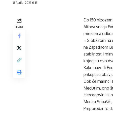
8 Aprila, 2023 6:15
Do 150 nizozems
Althea snaga Ev
SHARE
ministrica odbr
– S obzirom na g
na Zapadnom Bal
stabilnost i mir
kojeg su ovo dv
Kako navodi Eura
prikupljali obav
Dok će marinci s
Međutim, ono što
Hercegovini, s 
Munira Subašić, 
Preporod.info
da