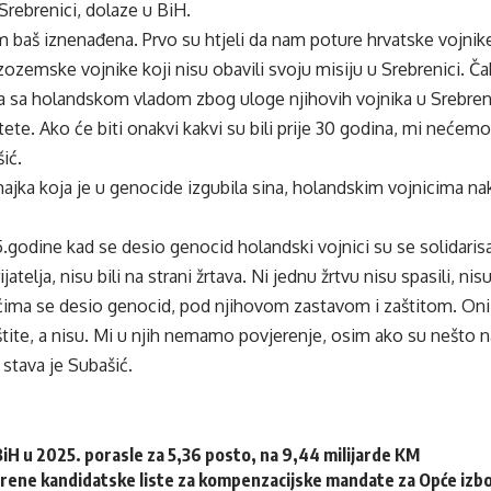
rebrenici, dolaze u BiH.
m baš iznenađena. Prvo su htjeli da nam poture hrvatske vojnik
izozemske vojnike koji nisu obavili svoju misiju u Srebrenici. Č
a sa holandskom vladom zbog uloge njihovih vojnika u Srebrenic
te. Ako će biti onakvi kakvi su bili prije 30 godina, mi nećemo
ić.
jka koja je u genocide izgubila sina, holandskim vojnicima na
5.godine kad se desio genocid holandski vojnici su se solidarisal
jatelja, nisu bili na strani žrtava. Ni jednu žrtvu nisu spasili, nis
čima se desio genocid, pod njihovom zastavom i zaštitom. Oni 
tite, a nisu. Mi u njih nemamo povjerenje, osim ako su nešto na
 stava je Subašić.
 BiH u 2025. porasle za 5,36 posto, na 9,44 milijarde KM
erene kandidatske liste za kompenzacijske mandate za Opće izb