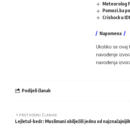
Meteorolog F
Pomozi.ba po
Crishock u ID
Napomena
Ukoliko se ovaj 
navođenje izvora
navođenja izvora
Podijeli članak
PRETHODNI ČLANAK
Lejletul-bedr: Muslimani obilježili jednu od najznačajni