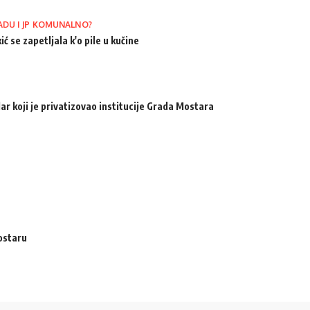
ADU I JP KOMUNALNO?
ić se zapetljala k'o pile u kučine
ar koji je privatizovao institucije Grada Mostara
ostaru