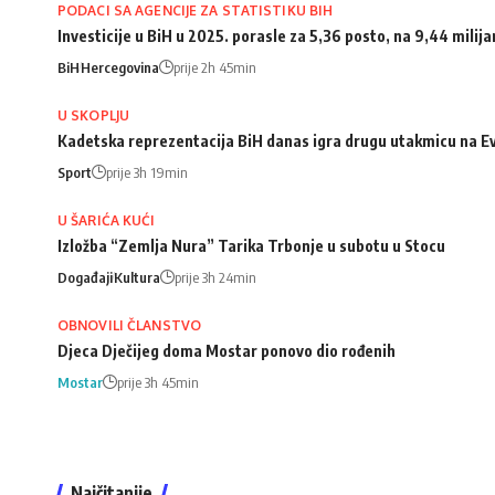
PODACI SA AGENCIJE ZA STATISTIKU BIH
Investicije u BiH u 2025. porasle za 5,36 posto, na 9,44 milij
BiH
Hercegovina
prije 2h 45min
U SKOPLJU
Kadetska reprezentacija BiH danas igra drugu utakmicu na Ev
Sport
prije 3h 19min
U ŠARIĆA KUĆI
Izložba “Zemlja Nura” Tarika Trbonje u subotu u Stocu
Događaji
Kultura
prije 3h 24min
OBNOVILI ČLANSTVO
Djeca Dječijeg doma Mostar ponovo dio rođenih
Mostar
prije 3h 45min
Najčitanije