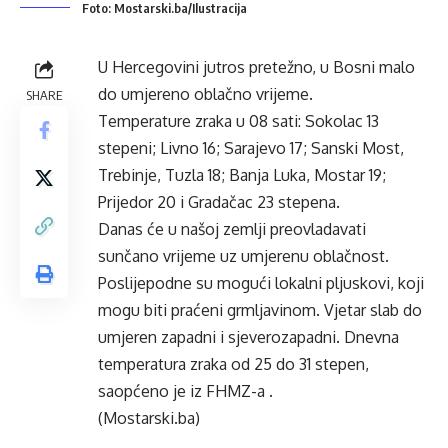
Foto: Mostarski.ba/Ilustracija
U Hercegovini jutros pretežno, u Bosni malo
do umjereno oblačno vrijeme.
SHARE
Temperature zraka u 08 sati: Sokolac 13
stepeni; Livno 16; Sarajevo 17; Sanski Most,
Trebinje, Tuzla 18; Banja Luka, Mostar 19;
Prijedor 20 i Gradačac 23 stepena.
Danas će u našoj zemlji preovladavati
sunčano vrijeme uz umjerenu oblačnost.
Poslijepodne su mogući lokalni pljuskovi, koji
mogu biti praćeni grmljavinom. Vjetar slab do
umjeren zapadni i sjeverozapadni. Dnevna
temperatura zraka od 25 do 31 stepen,
saopćeno je iz FHMZ-a .
(Mostarski.ba)