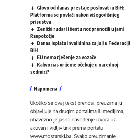
Glovo od danas prestaje poslovati u BiH:
Platforma se povlači nakon višegodišnjeg
prisustva
Zenički rudari i šestu noć prenoćili u jami
Raspotočje
Danas isplata invalidnina za juli u Federaciji
BiH
EU nema rješenje za vozače
Kakvo nas vrijeme očekuje u narednoj
sedmici?
Napomena
Ukoliko se ovaj tekst prenosi, preuzima ili
objavljuje na drugim portalima ili medijima,
obavezno je jasno navođenje izvora uz
aktivan i vidljiv link prema portalu
www.mostarski.ba
. Svako preuzimanje