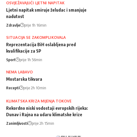
OSVJEŽAVAJUĆI LJETNI NAPITAK
Ljetni napitak smiruje želudac i smanjuje
nadutost
Zdravlje
prije 1h 16min
SITUACIJA SE ZAKOMPLIKOVALA
Reprezentacija BiH oslabljena pred
kvalifikacije za SP
Sport
prije 1h 56min
NEMA LABAVO
Mostarska tikvara
Recepti
prije 2h 10min
KLIMATSKA KRIZA MIJENJA TOKOVE
Rekordno niski vodostaji evropskih rijeka:
Dunav i Rajna na udaru klimatske krize
Zanimljivosti
prije 2h 15min