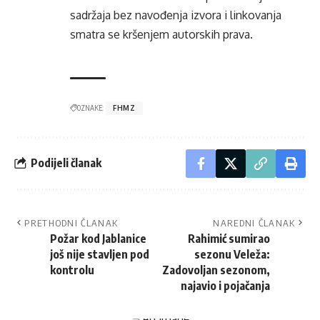
sadržaja bez navođenja izvora i linkovanja
smatra se kršenjem autorskih prava.
OZNAKE:
FHMZ
Podijeli članak
PRETHODNI ČLANAK
NAREDNI ČLANAK
Požar kod Jablanice
Rahimić sumirao
još nije stavljen pod
sezonu Veleža:
kontrolu
Zadovoljan sezonom,
najavio i pojačanja