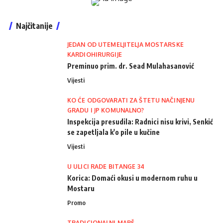
Najčitanije
JEDAN OD UTEMELJITELJA MOSTARSKE
KARDIOHIRURGIJE
Preminuo prim. dr. Sead Mulahasanović
Vijesti
KO ĆE ODGOVARATI ZA ŠTETU NAČINJENU
GRADU I JP KOMUNALNO?
Inspekcija presudila: Radnici nisu krivi, Senkić
se zapetljala k'o pile u kučine
Vijesti
U ULICI RADE BITANGE 34
Korica: Domaći okusi u modernom ruhu u
Mostaru
Promo
TRADICIONALNI MARŠ