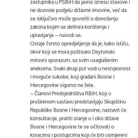
zastupnika u PSBiH da javno iznesu stavove i
ne dozvole podjelu državne imovine, već da
se isključivo može govoriti o donošenju
zakona kojim se definira korištenje i
upravljanje – navodi se.
Ostaje čvrsto opredjeljenje da je, kako ističu,
okvir koji se mora poštivani Deytonski
mirovni sporazum, sa svim usaglašenim
aneksima. Svaki drugi put vodi u neizvjesnost
i moguće sukobe, koji građani Bosne i
Hercegovine sigurno ne žele.
– Članovi Predsjedništva RBiH, koji u
proširenom sastavu predstavljaju Skupštinu
Republike Bosne i Hercegovine, nastavit će
konsultacije, pratiti stanje u i oko države
Bosne i Hercegovine te se očitovati o
koracima i postupcima koji će biti usmjereni