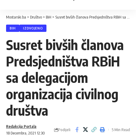
Mostarski.ba
>
Društvo
>
BiH
>
Susret bivših članova Predsjedništva RBiH sa delegacijom organizacija civilnog društva
BIH
IZDVOJENO
Susret bivših članova
Predsjedništva RBiH
sa delegacijom
organizacija civilnog
društva
Redakcija Portala
Podijeli
5 Min Read
18 Decembra, 2021 12:30