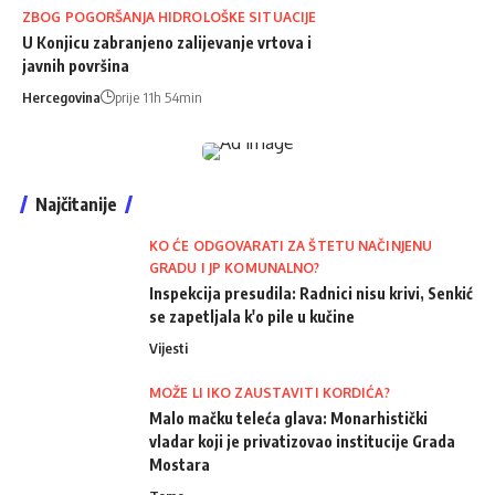
ZBOG POGORŠANJA HIDROLOŠKE SITUACIJE
U Konjicu zabranjeno zalijevanje vrtova i
javnih površina
Hercegovina
prije 11h 54min
Najčitanije
KO ĆE ODGOVARATI ZA ŠTETU NAČINJENU
GRADU I JP KOMUNALNO?
Inspekcija presudila: Radnici nisu krivi, Senkić
se zapetljala k'o pile u kučine
Vijesti
MOŽE LI IKO ZAUSTAVITI KORDIĆA?
Malo mačku teleća glava: Monarhistički
vladar koji je privatizovao institucije Grada
Mostara