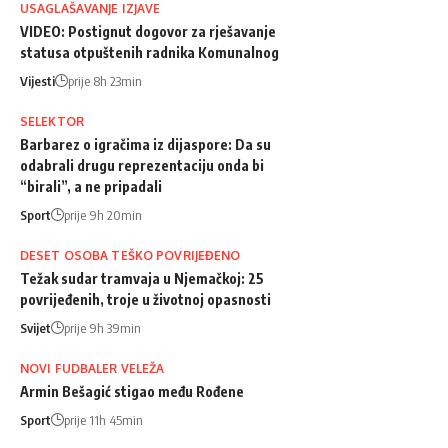
USAGLAŠAVANJE IZJAVE
VIDEO: Postignut dogovor za rješavanje
statusa otpuštenih radnika Komunalnog
Vijesti
prije 8h 23min
SELEKTOR
Barbarez o igračima iz dijaspore: Da su
odabrali drugu reprezentaciju onda bi
“birali”, a ne pripadali
Sport
prije 9h 20min
DESET OSOBA TEŠKO POVRIJEĐENO
Težak sudar tramvaja u Njemačkoj: 25
povrijeđenih, troje u životnoj opasnosti
Svijet
prije 9h 39min
NOVI FUDBALER VELEŽA
Armin Bešagić stigao među Rođene
Sport
prije 11h 45min