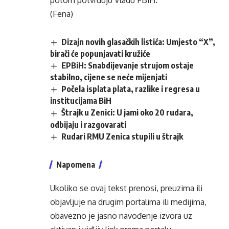
potom potvrđuju Vladu FBiH.
(Fena)
Dizajn novih glasačkih listića: Umjesto “X”,
birači će popunjavati kružiće
EPBiH: Snabdijevanje strujom ostaje
stabilno, cijene se neće mijenjati
Počela isplata plata, razlike i regresa u
institucijama BiH
Štrajk u Zenici: U jami oko 20 rudara,
odbijaju i razgovarati
Rudari RMU Zenica stupili u štrajk
Napomena
Ukoliko se ovaj tekst prenosi, preuzima ili
objavljuje na drugim portalima ili medijima,
obavezno je jasno navođenje izvora uz