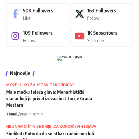
50K
Followers
163
Followers
Like
Follow
109
Followers
1K
Subscribers
Follow
Subscribe
Najnovije
MOŽE LI IKO ZAUSTAVITI KORDIĆA?
Malo mačku teleća glava: Monarhistički
vladar koji je privatizovao institucije Grada
Mostara
Teme
prije 1h 16min
NE ZNAMO ŠTA SE KRIJE IZA KORIDĆEVIH IZJAVA
Sindikat: Potvrda da su otkazi radnicima bili