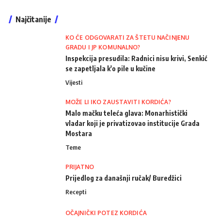
Najčitanije
KO ĆE ODGOVARATI ZA ŠTETU NAČINJENU
GRADU I JP KOMUNALNO?
Inspekcija presudila: Radnici nisu krivi, Senkić
se zapetljala k'o pile u kučine
Vijesti
MOŽE LI IKO ZAUSTAVITI KORDIĆA?
Malo mačku teleća glava: Monarhistički
vladar koji je privatizovao institucije Grada
Mostara
Teme
PRIJATNO
Prijedlog za današnji ručak/ Buredžici
Recepti
OČAJNIČKI POTEZ KORDIĆA