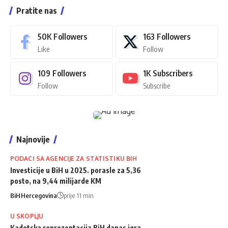
Pratite nas
50K
Followers
163
Followers
Like
Follow
109
Followers
1K
Subscribers
Follow
Subscribe
Najnovije
PODACI SA AGENCIJE ZA STATISTIKU BIH
Investicije u BiH u 2025. porasle za 5,36
posto, na 9,44 milijarde KM
BiH
Hercegovina
prije 11 min
U SKOPLJU
Kadetska reprezentacija BiH danas igra