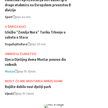
drugu utakmicu na Evropskom prvenstvu B
divizije
Sport
prije 44 min
U ŠARIĆA KUĆI
Izložba “Zemlja Nura” Tarika Trbonje u
subotu u Stocu
Događaji
Kultura
prije 49 min
OBNOVILI ČLANSTVO
Djeca Dječijeg doma Mostar ponovo dio
rođenih
Mostar
prije 1h 10min
NOSIT ĆE IME MOSTARCA MIRZE HUME
Rujište dobilo novi dječiji park
Vijesti
prije 1h 14min