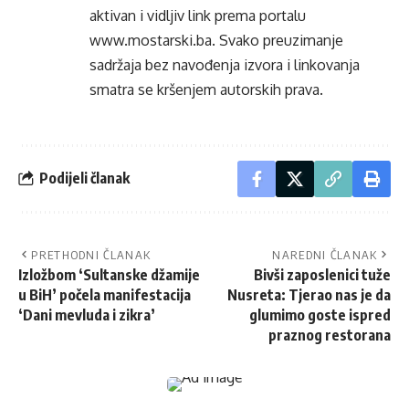
aktivan i vidljiv link prema portalu
www.mostarski.ba
. Svako preuzimanje
sadržaja bez navođenja izvora i linkovanja
smatra se kršenjem autorskih prava.
Podijeli članak
PRETHODNI ČLANAK
NAREDNI ČLANAK
Izložbom ‘Sultanske džamije
Bivši zaposlenici tuže
u BiH’ počela manifestacija
Nusreta: Tjerao nas je da
‘Dani mevluda i zikra’
glumimo goste ispred
praznog restorana