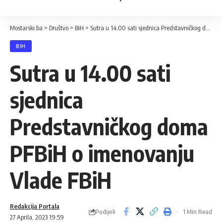
Mostarski.ba
>
Društvo
>
BiH
>
Sutra u 14.00 sati sjednica Predstavničkog doma PFBiH o imenovanju Vlade FBiH
BIH
Sutra u 14.00 sati
sjednica
Predstavničkog doma
PFBiH o imenovanju
Vlade FBiH
Redakcija Portala
Podijeli
1 Min Read
27 Aprila, 2023 19:59