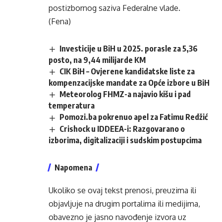
postizbornog saziva Federalne vlade.
(Fena)
Investicije u BiH u 2025. porasle za 5,36
posto, na 9,44 milijarde KM
CIK BiH – Ovjerene kandidatske liste za
kompenzacijske mandate za Opće izbore u BiH
Meteorolog FHMZ-a najavio kišu i pad
temperatura
Pomozi.ba pokrenuo apel za Fatimu Redžić
Crishock u IDDEEA-i: Razgovarano o
izborima, digitalizaciji i sudskim postupcima
Napomena
Ukoliko se ovaj tekst prenosi, preuzima ili
objavljuje na drugim portalima ili medijima,
obavezno je jasno navođenje izvora uz