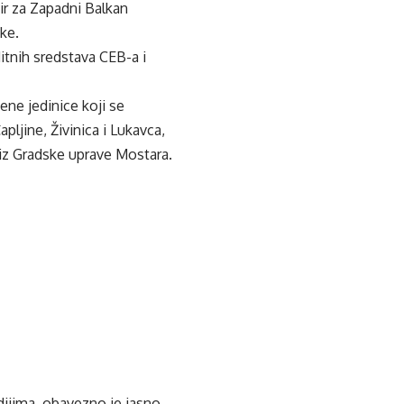
vir za Zapadni Balkan
čke.
itnih sredstava CEB-a i
ene jedinice koji se
pljine, Živinica i Lukavca,
e iz Gradske uprave Mostara.
edijima, obavezno je jasno