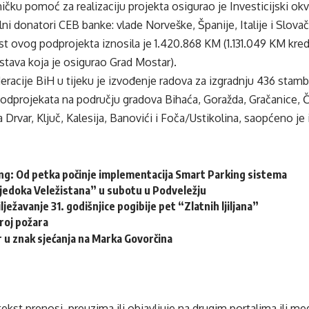
ičku pomoć za realizaciju projekta osigurao je Investicijski ok
alni donatori CEB banke: vlade Norveške, Španije, Italije i Slova
t ovog podprojekta iznosila je 1.420.868 KM (1.131.049 KM kred
stava koja je osigurao Grad Mostar).
racije BiH u tijeku je izvođenje radova za izgradnju 436 stamb
3 podprojekata na području gradova Bihaća, Goražda, Gračanice, Ča
 Drvar, Ključ, Kalesija, Banovići i Foča/Ustikolina, saopćeno j
ng: Od petka počinje implementacija Smart Parking sistema
vjedoka Veležistana” u subotu u Podveležju
lježavanje 31. godišnjice pogibije pet “Zlatnih ljiljana”
roj požara
 u znak sjećanja na Marka Govorčina
tekst prenosi, preuzima ili objavljuje na drugim portalima ili m