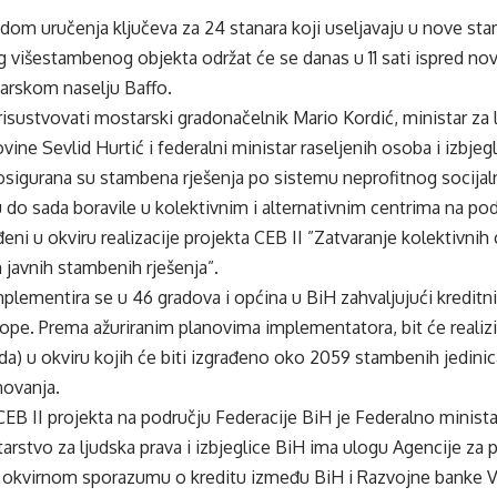
om uručenja ključeva za 24 stanara koji useljavaju u nove sta
g višestambenog objekta održat će se danas u 11 sati ispred n
arskom naselju Baffo.
isustvovati mostarski gradonačelnik Mario Kordić, ministar za lj
ine Sevlid Hurtić i federalni ministar raseljenih osoba i izbjeg
 osigurana su stambena rješenja po sistemu neprofitnog socija
 do sada boravile u kolektivnim i alternativnim centrima na po
eni u okviru realizacije projekta CEB II ”Zatvaranje kolektivnih 
javnih stambenih rješenja”.
mplementira se u 46 gradova i općina u BiH zahvaljujući kredi
ope. Prema ažuriranim planovima implementatora, bit će realiz
a) u okviru kojih će biti izgrađeno oko 2059 stambenih jedini
novanja.
B II projekta na području Federacije BiH je Federalno minista
starstvo za ljudska prava i izbjeglice BiH ima ulogu Agencije za
virnom sporazumu o kreditu između BiH i Razvojne banke Vi