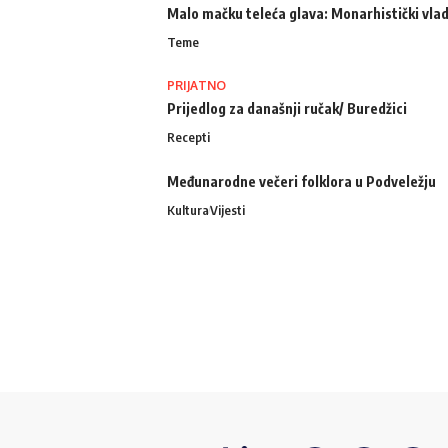
Malo mačku teleća glava: Monarhistički vlad
Teme
PRIJATNO
Prijedlog za današnji ručak/ Buredžici
Recepti
Međunarodne večeri folklora u Podveležju
Kultura
Vijesti