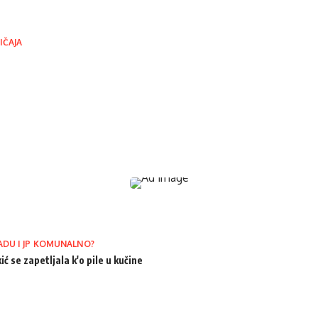
IČAJA
ADU I JP KOMUNALNO?
ić se zapetljala k'o pile u kučine