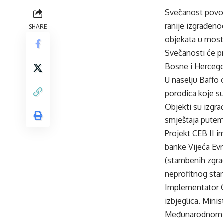
Svečanost povod
ranije izgrađeno
SHARE
objekata u most
Svečanosti će pr
Bosne i Hercegov
U naselju Baffo
porodica koje su
Objekti su izgrađ
smještaja putem 
Projekt CEB II i
banke Vijeća Evr
(stambenih zgrad
neprofitnog sta
Implementator CE
izbjeglica. Mini
Međunarodnom ok