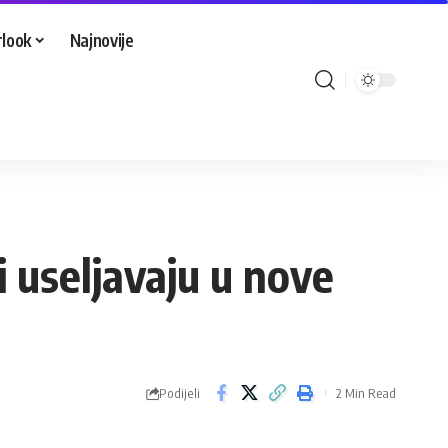
look
Najnovije
i useljavaju u nove
Podijeli
2 Min Read