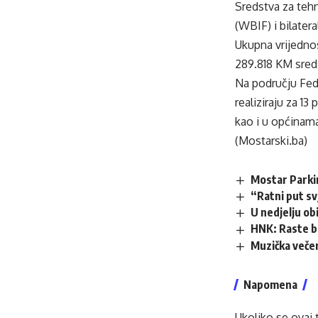
Sredstva za tehn
(WBIF) i bilater
Ukupna vrijednos
289.818 KM sred
Na području Fede
realiziraju za 1
kao i u općinama
(Mostarski.ba)
Mostar Parki
“Ratni put s
U nedjelju obi
HNK: Raste b
Muzička večer
Napomena
Ukoliko se ovaj 