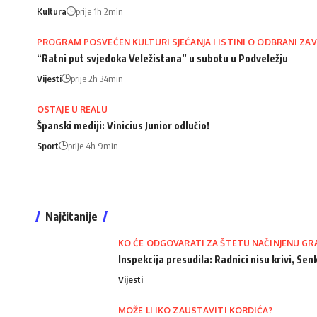
Kultura
prije 1h 2min
PROGRAM POSVEĆEN KULTURI SJEĆANJA I ISTINI O ODBRANI ZAV
“Ratni put svjedoka Veležistana” u subotu u Podveležju
Vijesti
prije 2h 34min
OSTAJE U REALU
Španski mediji: Vinicius Junior odlučio!
Sport
prije 4h 9min
Najčitanije
KO ĆE ODGOVARATI ZA ŠTETU NAČINJENU GR
Inspekcija presudila: Radnici nisu krivi, Senk
Vijesti
MOŽE LI IKO ZAUSTAVITI KORDIĆA?