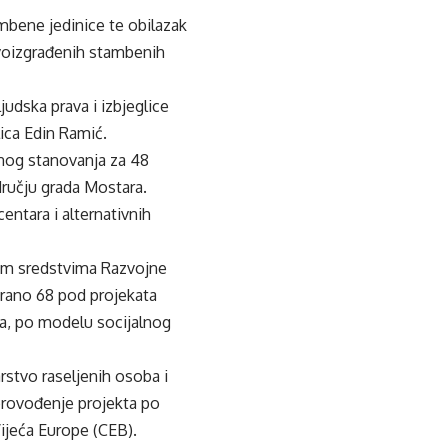
mbene jedinice te obilazak
ovoizgrađenih stambenih
udska prava i izbjeglice
lica Edin Ramić.
lnog stanovanja za 48
dručju grada Mostara.
centara i alternativnih
tnim sredstvima Razvojne
irano 68 pod projekata
ca, po modelu socijalnog
rstvo raseljenih osoba i
 provođenje projekta po
jeća Europe (CEB).