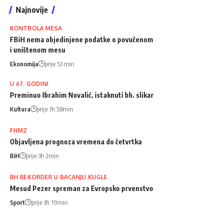
Najnovije
KONTROLA MESA
FBiH nema objedinjene podatke o povučenom
i uništenom mesu
Ekonomija
prije 53 min
U 67. GODINI
Preminuo Ibrahim Novalić, istaknuti bh. slikar
Kultura
prije 1h 58min
FHMZ
Objavljena prognoza vremena do četvrtka
BiH
prije 3h 2min
BH REKORDER U BACANJU KUGLE
Mesud Pezer spreman za Evropsko prvenstvo
Sport
prije 3h 19min