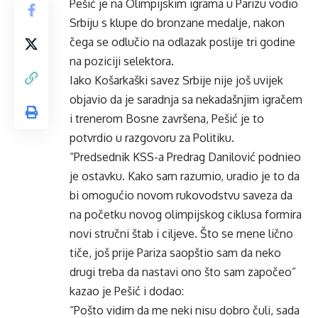
Pešić je na Olimpijskim igrama u Parizu vodio
Srbiju s klupe do bronzane medalje, nakon
čega se odlučio na odlazak poslije tri godine
na poziciji selektora.
Iako Košarkaški savez Srbije nije još uvijek
objavio da je saradnja sa nekadašnjim igračem
i trenerom Bosne završena, Pešić je to
potvrdio u razgovoru za
Politiku
.
“Predsednik KSS-a Predrag Danilović podnieo
je ostavku. Kako sam razumio, uradio je to da
bi omogućio novom rukovodstvu saveza da
na početku novog olimpijskog ciklusa formira
novi stručni štab i ciljeve. Što se mene lično
tiče, još prije Pariza saopštio sam da neko
drugi treba da nastavi ono što sam započeo”
kazao je Pešić i dodao:
“Pošto vidim da me neki nisu dobro čuli, sada