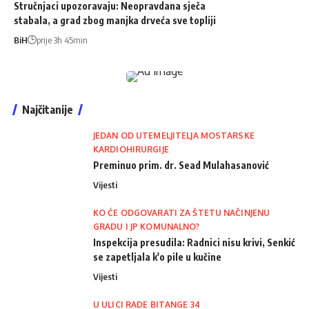
Stručnjaci upozoravaju: Neopravdana sječa
stabala, a grad zbog manjka drveća sve topliji
BiH
prije 3h 45min
Najčitanije
JEDAN OD UTEMELJITELJA MOSTARSKE
KARDIOHIRURGIJE
Preminuo prim. dr. Sead Mulahasanović
Vijesti
KO ĆE ODGOVARATI ZA ŠTETU NAČINJENU
GRADU I JP KOMUNALNO?
Inspekcija presudila: Radnici nisu krivi, Senkić
se zapetljala k'o pile u kučine
Vijesti
U ULICI RADE BITANGE 34