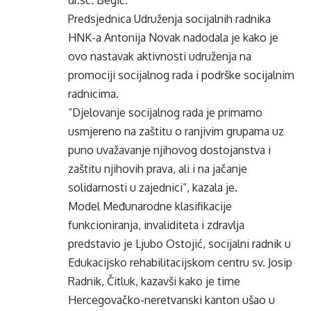
dr.sc. Begić.
Predsjednica Udruženja socijalnih radnika
HNK-a Antonija Novak nadodala je kako je
ovo nastavak aktivnosti udruženja na
promociji socijalnog rada i podrške socijalnim
radnicima.
“Djelovanje socijalnog rada je primarno
usmjereno na zaštitu o ranjivim grupama uz
puno uvažavanje njihovog dostojanstva i
zaštitu njihovih prava, ali i na jačanje
solidarnosti u zajednici”, kazala je.
Model Međunarodne klasifikacije
funkcioniranja, invaliditeta i zdravlja
predstavio je Ljubo Ostojić, socijalni radnik u
Edukacijsko rehabilitacijskom centru sv. Josip
Radnik, Čitluk, kazavši kako je time
Hercegovačko-neretvanski kanton ušao u