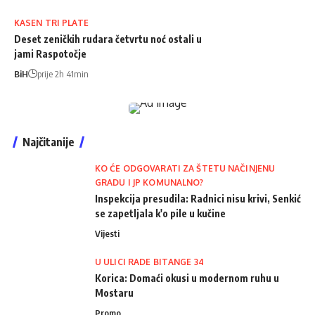
KASEN TRI PLATE
Deset zeničkih rudara četvrtu noć ostali u
jami Raspotočje
BiH
prije 2h 41min
Najčitanije
KO ĆE ODGOVARATI ZA ŠTETU NAČINJENU
GRADU I JP KOMUNALNO?
Inspekcija presudila: Radnici nisu krivi, Senkić
se zapetljala k'o pile u kučine
Vijesti
U ULICI RADE BITANGE 34
Korica: Domaći okusi u modernom ruhu u
Mostaru
Promo