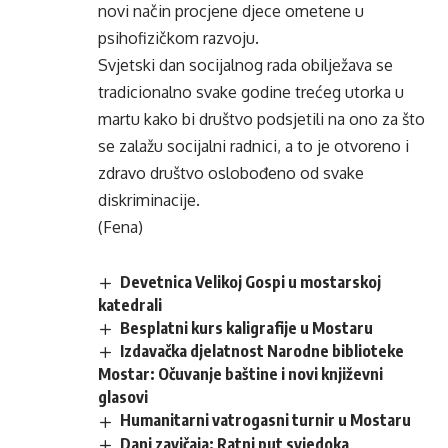
novi način procjene djece ometene u
psihofizičkom razvoju.
Svjetski dan socijalnog rada obilježava se
tradicionalno svake godine trećeg utorka u
martu kako bi društvo podsjetili na ono za što
se zalažu socijalni radnici, a to je otvoreno i
zdravo društvo oslobođeno od svake
diskriminacije.
(Fena)
Devetnica Velikoj Gospi u mostarskoj
katedrali
Besplatni kurs kaligrafije u Mostaru
Izdavačka djelatnost Narodne biblioteke
Mostar: Očuvanje baštine i novi književni
glasovi
Humanitarni vatrogasni turnir u Mostaru
Dani zavičaja: Ratni put svjedoka