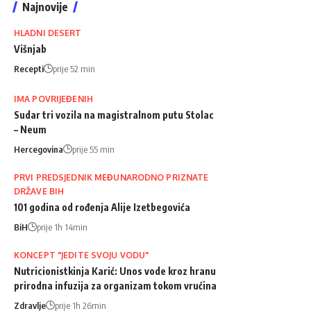
Najnovije
HLADNI DESERT
Višnjab
Recepti
prije 52 min
IMA POVRIJEĐENIH
Sudar tri vozila na magistralnom putu Stolac
– Neum
Hercegovina
prije 55 min
PRVI PREDSJEDNIK MEĐUNARODNO PRIZNATE
DRŽAVE BIH
101 godina od rođenja Alije Izetbegovića
BiH
prije 1h 14min
KONCEPT "JEDITE SVOJU VODU"
Nutricionistkinja Karić: Unos vode kroz hranu
prirodna infuzija za organizam tokom vrućina
Zdravlje
prije 1h 26min