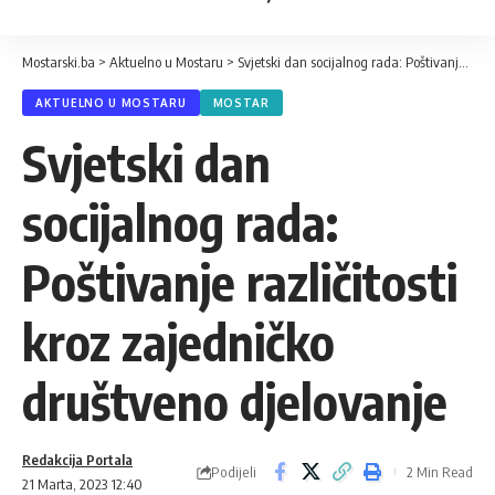
Mostarski.ba
>
Aktuelno u Mostaru
>
Svjetski dan socijalnog rada: Poštivanje različitosti kroz zajedničko društveno djelovanje
AKTUELNO U MOSTARU
MOSTAR
Svjetski dan
socijalnog rada:
Poštivanje različitosti
kroz zajedničko
društveno djelovanje
Redakcija Portala
Podijeli
2 Min Read
21 Marta, 2023 12:40