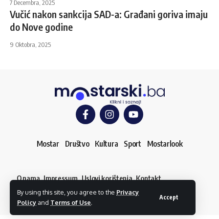
7 Decembra, 2025
Vučić nakon sankcija SAD-a: Građani goriva imaju
do Nove godine
9 Oktobra, 2025
Mostar
Društvo
Kultura
Sport
Mostarlook
O nama
Impressum
Uslovi korištenja
Kontakt
Dojavi vijest
By using this site, you agree to the
Privacy
© mostarski.ba. Sva prava pridržana
Accept
Policy
and
Terms of Use
.