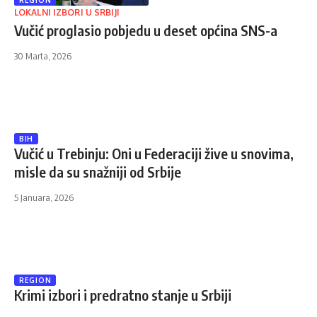
REGION
LOKALNI IZBORI U SRBIJI
Vučić proglasio pobjedu u deset općina SNS-a
30 Marta, 2026
BIH
Vučić u Trebinju: Oni u Federaciji žive u snovima,
misle da su snažniji od Srbije
5 Januara, 2026
REGION
Krimi izbori i predratno stanje u Srbiji