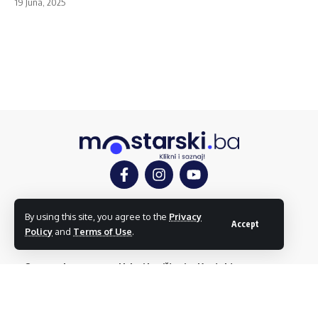
19 Juna, 2025
Mostar
Društvo
Kultura
Sport
Mostarlook
By using this site, you agree to the
Privacy
Accept
Policy
and
Terms of Use
.
O nama
Impressum
Uslovi korištenja
Kontakt
Dojavi vijest
© mostarski.ba. Sva prava pridržana