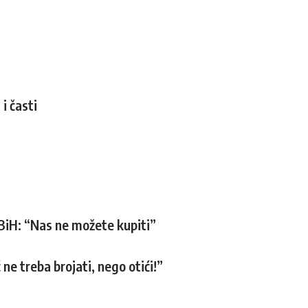
i časti
S BiH: “Nas ne možete kupiti”
ne treba brojati, nego otići!”