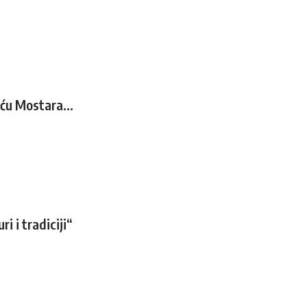
eću Mostara…
i i tradiciji“